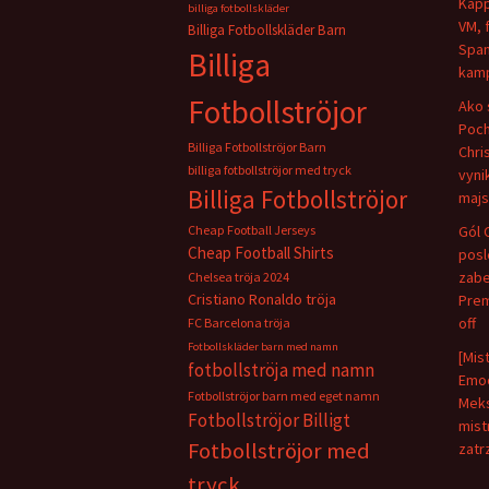
Kapp
billiga fotbollskläder
VM, 
Billiga Fotbollskläder Barn
Span
Billiga
kamp
Fotbollströjor
Ako 
Poch
Billiga Fotbollströjor Barn
Chris
billiga fotbollströjor med tryck
vyni
Billiga Fotbollströjor
majs
Cheap Football Jerseys
Gól 
Cheap Football Shirts
pos
zabe
Chelsea tröja 2024
Cristiano Ronaldo tröja
Prem
off
FC Barcelona tröja
Fotbollskläder barn med namn
[Mis
fotbollströja med namn
Emoc
Fotbollströjor barn med eget namn
Meks
Fotbollströjor Billigt
mist
Fotbollströjor med
zatr
tryck