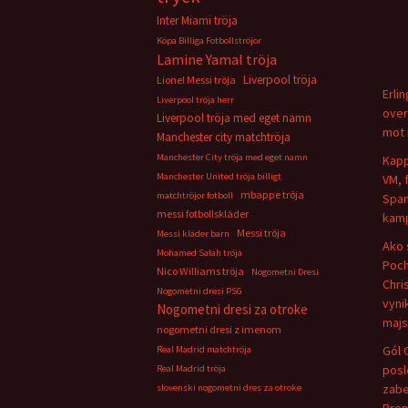
Inter Miami tröja
Köpa Billiga Fotbollströjor
Lamine Yamal tröja
Liverpool tröja
Lionel Messi tröja
Erli
Liverpool tröja herr
over
Liverpool tröja med eget namn
mot 
Manchester city matchtröja
Manchester City tröja med eget namn
Kapp
Manchester United tröja billigt
VM, 
mbappe tröja
matchtröjor fotboll
Span
messi fotbollskläder
kamp
Messi tröja
Messi kläder barn
Ako 
Mohamed Salah tröja
Poch
Nico Williams tröja
Nogometni Dresi
Chris
Nogometni dresi PSG
vyni
Nogometni dresi za otroke
majs
nogometni dresi z imenom
Gól 
Real Madrid matchtröja
pos
Real Madrid tröja
zabe
slovenski nogometni dres za otroke