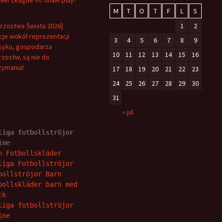
ier League vo finále play-
M
T
O
T
F
L
S
trzostwa Świata 2026]
1
2
je wokół reprezentacji
3
4
5
6
7
8
9
yku, gospodarza
10
11
12
13
14
15
16
rzostw, są nie do
zymania!
17
18
19
20
21
22
23
24
25
26
27
28
29
30
31
« jul
liga fotbollströjor 
ine
n Fotbollskläder
liga Fotbollströjor
bollströjor Barn
bollskläder barn med 
ck
liga fotbollströjor 
ine