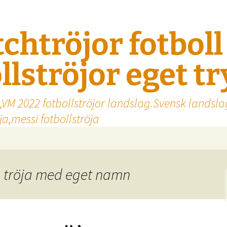
tchtröjor fotbol
llströjor eget t
,VM 2022 fotbollströjor landslag.Svensk landsla
a,messi fotbollströja
a tröja med eget namn