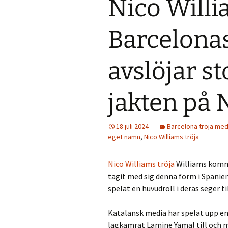
Nico Willi
Barcelonas
avslöjar s
jakten på 
18 juli 2024
Barcelona tröja me
eget namn
,
Nico Williams tröja
Nico Williams tröja
Williams komme
tagit med sig denna form i Spanie
spelat en huvudroll i deras seger ti
Katalansk media har spelat upp en
lagkamrat Lamine Yamal till och 