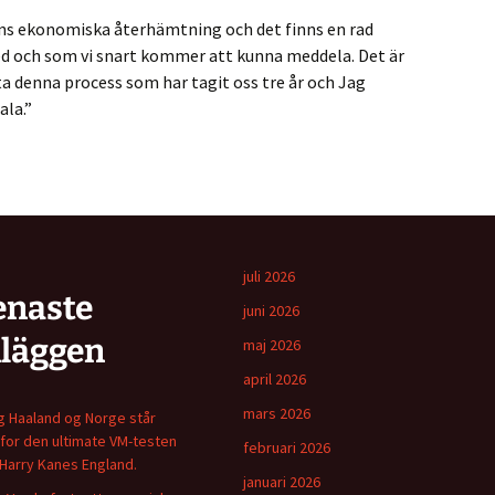
bens ekonomiska återhämtning och det finns en rad
ed och som vi snart kommer att kunna meddela. Det är
a denna process som har tagit oss tre år och Jag
ala.”
juli 2026
enaste
juni 2026
nläggen
maj 2026
april 2026
mars 2026
ng Haaland og Norge står
for den ultimate VM-testen
februari 2026
Harry Kanes England.
januari 2026