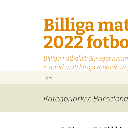
Billiga ma
2022 fotbo
Billiga Fotbollströja eget namn
madrid matchtröja,ronaldo tröj
Hoppa
Hem
till
innehåll
Kategoriarkiv: Barcelon