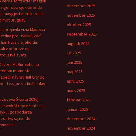
 Verde fortsetter magisk
december 2025
følger opp sjokkerende
ia-uavgjort med kaotisk
november 2025
 mot Uruguay
oktober 2025
sa prejavila vízia Mauricia
september 2025
ettina pre USMNT, keď
tian Pulisic a jeho tím
augusti 2025
kali v príprave na
juli 2025
trovstvá sveta
juni 2025
Olivera McBurnieho na
lednom momente
maj 2025
zpečil návrat Hull City do
april 2025
ier League vo finále play-
mars 2025
trzostwa Świata 2026]
februari 2025
je wokół reprezentacji
januari 2025
yku, gospodarza
rzostw, są nie do
december 2024
zymania!
november 2024