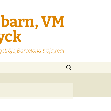
l barn, VM
ryck
gströja,Barcelona tröja,real
Sök
efter: