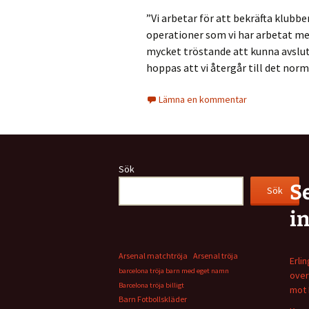
”Vi arbetar för att bekräfta klub
operationer som vi har arbetat m
mycket tröstande att kunna avslut
hoppas att vi återgår till det norm
Lämna en kommentar
Sök
S
Sök
i
Arsenal matchtröja
Arsenal tröja
Erli
barcelona tröja barn med eget namn
over
Barcelona tröja billigt
mot 
Barn Fotbollskläder