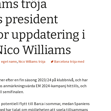
ams tröja
 president
tor uppdatering i
Nico Williams
d eget namn
,
Nico Williams tröja
Barcelona tröja med
r efter en fin säsong 2023/24 på klubbnivå, och har
ns anmärkningsvärda EM 2024-kampanj hittills, och
ll semifinalen.
 potentiell flytt till Barca i sommar, medan Spaniens
med har talat om möjligheten att spela tillsammans