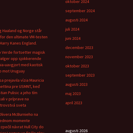
oktober 2024
september 2024
augusti 2024
juli 2024
ng Haaland og Norge står
for den ultimate VM-testen
juni 2024
Harry Kanes England.
december 2023
 Verde fortsetter magisk
november 2023
følger opp sjokkerende
ia-uavgjort med kaotisk
oktober 2023
 mot Uruguay
september 2023
sa prejavila vízia Mauricia
augusti 2023
ettina pre USMNT, keď
tian Pulisic a jeho tím
maj 2023
kali v príprave na
april 2023
trovstvá sveta
Olivera McBurnieho na
lednom momente
zpečil návrat Hull City do
augusti 2026