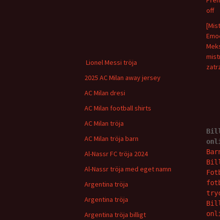
Prem
off
[Mis
Emoc
Meks
mist
Lionel Messi tröja
zatr
2025 AC Milan away jersey
AC Milan dresi
AC Milan football shirts
AC Milan tröja
Bil
AC Milan tröja barn
onl
Bar
Al-Nassr FC tröja 2024
Bil
Al-Nassr tröja med eget namn
Fot
fot
Argentina tröja
try
Argentina tröja
Bil
onl
Argentina tröja billigt