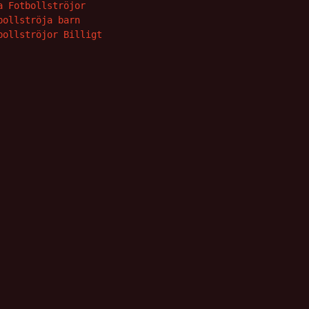
a Fotbollströjor
bollströja barn
bollströjor Billigt