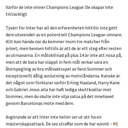
Varför de inte vinner Champions League: De skapar inte
tillräckligt
Tyvärr för Inter har all den erfarenheten hittills inte gett
dem utseendet av en potentiell Champions League-vinnare.
Allt kan hända när du kommer inom tre matcher från
priset, men bevisen hittills är att de är ett steg efter resten
av utmanarna. En målskillnad på plus 14 är inte att nosa på,
men att de bara har släppt in fem mål verkar vara en
återspegling av bra målvaktsspel av Yann Sommer och
exceptionellt dålig avslutning av motståndarna. Kanske är
det något som förklarar varför Erling Haaland, Harry Kane
och Gabriel Jesus alla har haft lediga skottkvällar mot
Sommer, men du skulle inte vilja satsa på det innehavet
genom Barcelonas möte med dem.
Avgörande är att Inter inte heller ser ut att ha en
mästerskapsattack. De sex straffar som de har vunnit –
FC