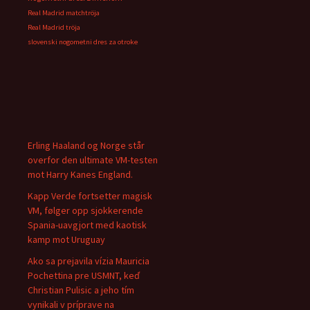
Real Madrid matchtröja
Real Madrid tröja
slovenski nogometni dres za otroke
Erling Haaland og Norge står
overfor den ultimate VM-testen
mot Harry Kanes England.
Kapp Verde fortsetter magisk
VM, følger opp sjokkerende
Spania-uavgjort med kaotisk
kamp mot Uruguay
Ako sa prejavila vízia Mauricia
Pochettina pre USMNT, keď
Christian Pulisic a jeho tím
vynikali v príprave na