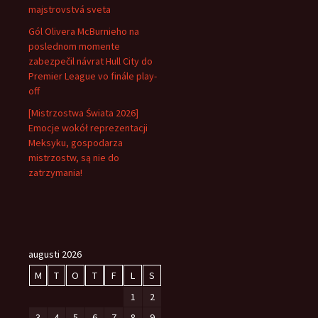
majstrovstvá sveta
Gól Olivera McBurnieho na
poslednom momente
zabezpečil návrat Hull City do
Premier League vo finále play-
off
[Mistrzostwa Świata 2026]
Emocje wokół reprezentacji
Meksyku, gospodarza
mistrzostw, są nie do
zatrzymania!
augusti 2026
M
T
O
T
F
L
S
1
2
3
4
5
6
7
8
9