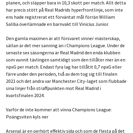
planen, och släpper bara in 10,3 skott per match. Allt detta
har precis stött på Real Madrids hyperfrontlinje, som inte
ens hade registrerat ett förväntat mål förrän William
Saliba överlämnade en barnvakt till Vinicius Junior.
Den gamla maximen är att försvaret vinner mästerskap,
sällan är det mer sanning än i Champions League. Under de
senaste sex säsongerna är Real Madrid den enda klubben
som vunnit tävlingen samtidigt som den tillåter mer än en
npxG per match. Endast fyra lag har tillåtit 0,7 npxG eller
färre under den perioden, två av dem tog sig till finalen
2021 och det andra var Manchester City-laget som flubbade
sina linjer från straffpunkten mot Real Madrid i
kvartsfinalen 2024.
Varför de inte kommer att vinna Champions League:
Poängsviten kyls ner
Arsenal är en oerhört effektiv sida och som de flesta på det