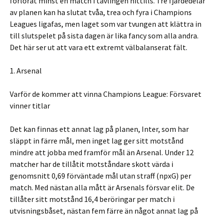
förlorat minst en match i tävlingen hittills. Tre fjärdedelar
av planen kan ha slutat tvåa, trea och fyra i Champions
Leagues ligafas, men laget som var tvungen att klättra in
till slutspelet på sista dagen är lika fancy som alla andra.
Det här ser ut att vara ett extremt välbalanserat fält.
1. Arsenal
Varför de kommer att vinna Champions League: Försvaret
vinner titlar
Det kan finnas ett annat lag på planen, Inter, som har
släppt in färre mål, men inget lag ger sitt motstånd
mindre att jobba med framför mål än Arsenal. Under 12
matcher har de tillåtit motståndare skott värda i
genomsnitt 0,69 förväntade mål utan straff (npxG) per
match. Med nästan alla mått är Arsenals försvar elit. De
tillåter sitt motstånd 16,4 beröringar per match i
utvisningsbåset, nästan fem färre än något annat lag på