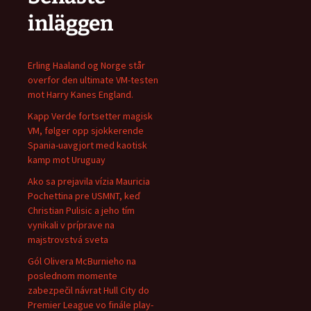
inläggen
Erling Haaland og Norge står
overfor den ultimate VM-testen
mot Harry Kanes England.
Kapp Verde fortsetter magisk
VM, følger opp sjokkerende
Spania-uavgjort med kaotisk
kamp mot Uruguay
Ako sa prejavila vízia Mauricia
Pochettina pre USMNT, keď
Christian Pulisic a jeho tím
vynikali v príprave na
majstrovstvá sveta
Gól Olivera McBurnieho na
poslednom momente
zabezpečil návrat Hull City do
Premier League vo finále play-