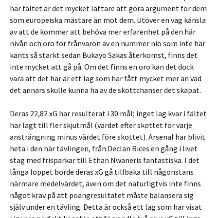
här fältet är det mycket lättare att göra argument för dem
som europeiska mästare än mot dem. Utöver en vag känsla
av att de kommer att behöva mer erfarenhet på den här
nivån och oro för frånvaron av en nummer nio som inte har
känts så starkt sedan Bukayo Sakas återkomst, finns det
inte mycket att gå på. Om det finns en oro kan det dock
vara att det här är ett lag som har fått mycket mer än vad
det annars skulle kunna ha av de skottchanser det skapat.
Deras 22,82 xG har resulterat i 30 mål; inget lag kvar i fältet
har lagt till fler skjutmål (värdet efter skottet för varje
ansträngning minus värdet före skottet). Arsenal har blivit
heta i den här tävlingen, från Declan Rices en gång i livet
stag med frisparkar till Ethan Nwaneris fantastiska. I det
långa loppet borde deras xG gå tillbaka till någonstans
närmare medelvärdet, även om det naturligtvis inte finns
något krav på att poängresultatet måste balansera sig
själv under en tävling. Detta är också ett lag som har visat