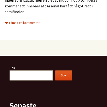
ingen som klagar, men en diet av hit och hopp som dessa
kommer att innebära att Arsenal har fått något rätt i
semifinalen.
Lämna en kommentar
Sök
Sök
Senaste