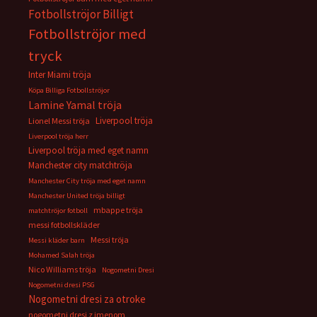
Fotbollströjor Billigt
Fotbollströjor med
tryck
Inter Miami tröja
Köpa Billiga Fotbollströjor
Lamine Yamal tröja
Liverpool tröja
Lionel Messi tröja
Liverpool tröja herr
Liverpool tröja med eget namn
Manchester city matchtröja
Manchester City tröja med eget namn
Manchester United tröja billigt
mbappe tröja
matchtröjor fotboll
messi fotbollskläder
Messi tröja
Messi kläder barn
Mohamed Salah tröja
Nico Williams tröja
Nogometni Dresi
Nogometni dresi PSG
Nogometni dresi za otroke
nogometni dresi z imenom