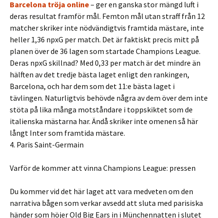
Barcelona tröja online
– ger en ganska stor mängd luft i
deras resultat framför mål. Femton mål utan straff från 12
matcher skriker inte nödvändigtvis framtida mästare, inte
heller 1,36 npxG per match. Det är faktiskt precis mitt på
planen över de 36 lagen som startade Champions League.
Deras npxG skillnad? Med 0,33 per match är det mindre än
hälften av det tredje bästa laget enligt den rankingen,
Barcelona, ​​och har dem som det 11:e bästa laget i
tävlingen. Naturligtvis behövde några av dem över dem inte
stöta på lika många motståndare i toppskiktet som de
italienska mästarna har. Ändå skriker inte omenen så här
långt Inter som framtida mästare.
4. Paris Saint-Germain
Varför de kommer att vinna Champions League: pressen
Du kommer vid det här laget att vara medveten om den
narrativa bågen som verkar avsedd att sluta med parisiska
händer som höjer Old Big Ears in i Münchennatten i slutet