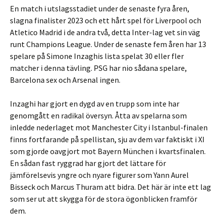
En match i utslagsstadiet under de senaste fyra åren,
slagna finalister 2023 och ett hårt spel för Liverpool och
Atletico Madrid i de andra två, detta Inter-lag vet sin väg
runt Champions League. Under de senaste fem åren har 13
spelare på Simone Inzaghis lista spelat 30 eller fler
matcher i denna tävling. PSG har nio sådana spelare,
Barcelona sex och Arsenal ingen.
Inzaghi har gjort en dygd av en trupp som inte har
genomgått en radikal översyn. Åtta av spelarna som
inledde nederlaget mot Manchester City i Istanbul-finalen
finns fortfarande på spellistan, sju av dem var faktiskt i XI
som gjorde oavgjort mot Bayern München i kvartsfinalen.
En sådan fast ryggrad har gjort det lättare för
jämförelsevis yngre och nyare figurer som Yann Aurel
Bisseck och Marcus Thuram att bidra. Det här är inte ett lag
som ser ut att skygga för de stora ögonblicken framför
dem.