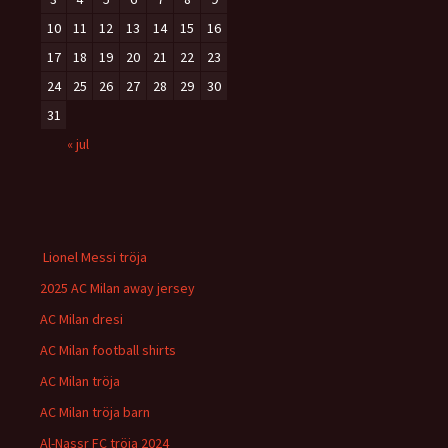
10
11
12
13
14
15
16
17
18
19
20
21
22
23
24
25
26
27
28
29
30
31
« jul
Lionel Messi tröja
2025 AC Milan away jersey
AC Milan dresi
AC Milan football shirts
AC Milan tröja
AC Milan tröja barn
Al-Nassr FC tröja 2024