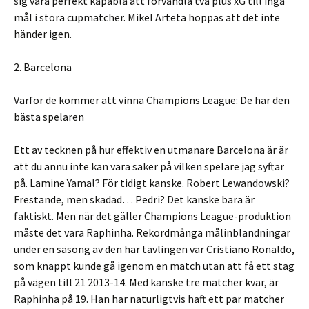
sig vara perfekt kapabla att förvandla två plus xG till inga
mål i stora cupmatcher. Mikel Arteta hoppas att det inte
händer igen.
2. Barcelona
Varför de kommer att vinna Champions League: De har den
bästa spelaren
Ett av tecknen på hur effektiv en utmanare Barcelona är är
att du ännu inte kan vara säker på vilken spelare jag syftar
på. Lamine Yamal? För tidigt kanske. Robert Lewandowski?
Frestande, men skadad… Pedri? Det kanske bara är
faktiskt. Men när det gäller Champions League-produktion
måste det vara Raphinha. Rekordmånga målinblandningar
under en säsong av den här tävlingen var Cristiano Ronaldo,
som knappt kunde gå igenom en match utan att få ett stag
på vägen till 21 2013-14. Med kanske tre matcher kvar, är
Raphinha på 19. Han har naturligtvis haft ett par matcher