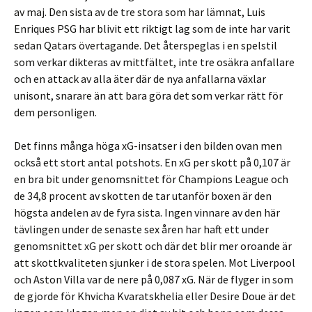
av maj. Den sista av de tre stora som har lämnat, Luis
Enriques PSG har blivit ett riktigt lag som de inte har varit
sedan Qatars övertagande. Det återspeglas i en spelstil
som verkar dikteras av mittfältet, inte tre osäkra anfallare
och en attack av alla äter där de nya anfallarna växlar
unisont, snarare än att bara göra det som verkar rätt för
dem personligen.
Det finns många höga xG-insatser i den bilden ovan men
också ett stort antal potshots. En xG per skott på 0,107 är
en bra bit under genomsnittet för Champions League och
de 34,8 procent av skotten de tar utanför boxen är den
högsta andelen av de fyra sista. Ingen vinnare av den här
tävlingen under de senaste sex åren har haft ett under
genomsnittet xG per skott och där det blir mer oroande är
att skottkvaliteten sjunker i de stora spelen. Mot Liverpool
och Aston Villa var de nere på 0,087 xG. När de flyger in som
de gjorde för Khvicha Kvaratskhelia eller Desire Doue är det