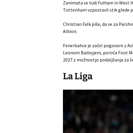
Zanimata se tudi Fulham in West 
Tottenham vzpostavil stik glede p
Christian Falk piše, da se za Pars
Albion.
Fenerbahce je začel pogovore z As
Leonom Baileyjem, poroča Foot Me
2027 z možnostjo podaljšanja za še
La Liga