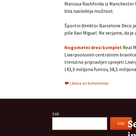
Marcusa Rashforda iz Manchester Un
bila naslednja možnost.
Športni direktor Barcelone Deco je
piše Xavi Miguel. Ne verjame, da je
Nogometni dresi komplet
Real M
Liverpoolovim centralnim branilce
trenutno pripravljen sprejeti Live
(43,3 milijona funtov, 58,5 milijona 
Lämna en kommentar
Sök
S
Sök