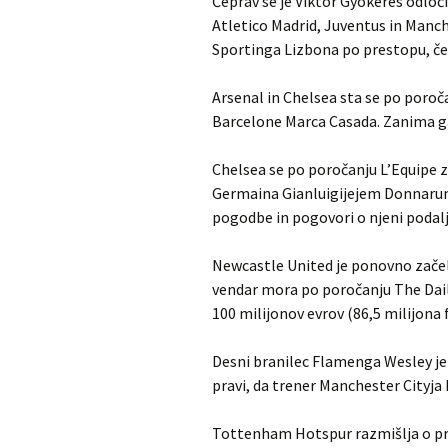
Čeprav se je Viktor Gyökeres odločil
Atletico Madrid, Juventus in Manch
Sportinga Lizbona po prestopu, če
Arsenal in Chelsea sta se po poroč
Barcelone Marca Casada. Zanima ga 
Chelsea se po poročanju L’Equipe 
Germaina Gianluigijejem Donnarumm
pogodbe in pogovori o njeni podalj
Newcastle United je ponovno začel
vendar mora po poročanju The Dail
100 milijonov evrov (86,5 milijona 
Desni branilec Flamenga Wesley je 
pravi, da trener Manchester Cityja
Tottenham Hotspur razmišlja o pr