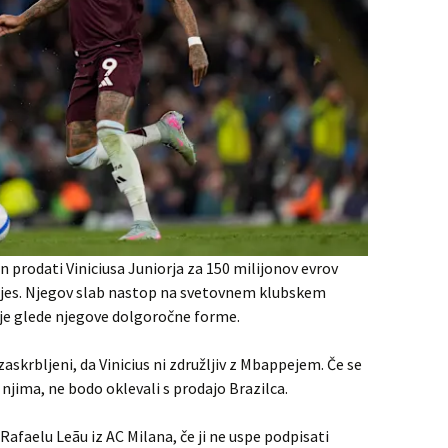
en prodati Viniciusa Juniorja za 150 milijonov evrov
chajes. Njegov slab nastop na svetovnem klubskem
cije glede njegove dolgoročne forme.
zaskrbljeni, da Vinicius ni združljiv z Mbappejem. Če se
njima, ne bodo oklevali s prodajo Brazilca.
afaelu Leãu iz AC Milana, če ji ne uspe podpisati