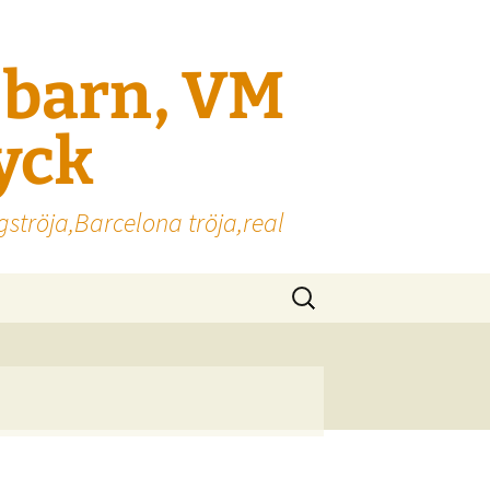
l barn, VM
ryck
gströja,Barcelona tröja,real
Sök
efter: