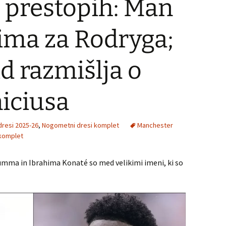
 prestopih: Man
ima za Rodryga;
d razmišlja o
niciusa
dresi 2025-26
,
Nogometni dresi komplet
Manchester
komplet
umma in Ibrahima Konaté so med velikimi imeni, ki so