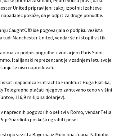
, da se pridruži Arsenalu, Pedro Sousa pravi, da so
ester United pripravljeni takoj izpolniti zahteve
 napadalec pokaže, da je odprt za druge ponudbe.
anju CaughtOffside pogovarjala o podpisu vezista
tudi Manchester United, vendar še ni stopil v stik.
zanima za podpis pogodbe z vratarjem Paris Saint-
o. Italijanski reprezentant je v zadnjem letu svoje
šanju še niso napredovali.
 iskati napadalca Eintrachta Frankfurt Huga Ekitika,
y Telegrapha plačati njegovo zahtevano ceno v višini
funtov, 116,9 milijona dolarjev).
v naprednih pogovorih o selitvi v Romo, vendar Tella
 Pep Guardiola poskuša ugrabiti posel.
estopu vezista Bayerna iz Münchna Joaoa Palhinhe.