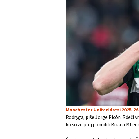
Manchester United dresi 2025-26
Rodryga, piše Jorge Picón. Rdeči
ko so že prej ponudili Briana Mbeu