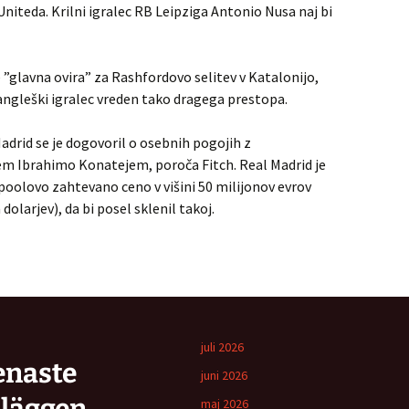
iteda. Krilni igralec RB Leipziga Antonio Nusa naj bi
 ”glavna ovira” za Rashfordovo selitev v Katalonijo,
 angleški igralec vreden tako dragega prestopa.
adrid se je dogovoril o osebnih pogojih z
m Ibrahimo Konatejem, poroča Fitch. Real Madrid je
rpoolovo zahtevano ceno v višini 50 milijonov evrov
dolarjev), da bi posel sklenil takoj.
juli 2026
enaste
juni 2026
maj 2026