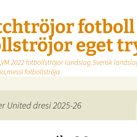
tchtröjor fotbol
llströjor eget t
,VM 2022 fotbollströjor landslag.Svensk landsla
a,messi fotbollströja
r United dresi 2025-26