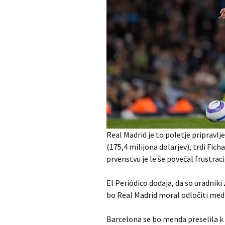
Real Madrid je to poletje pripravlj
(175,4 milijona dolarjev), trdi Fi
prvenstvu je le še povečal frustra
El Periódico dodaja, da so uradniki 
bo Real Madrid moral odločiti med 
Barcelona se bo menda preselila k R