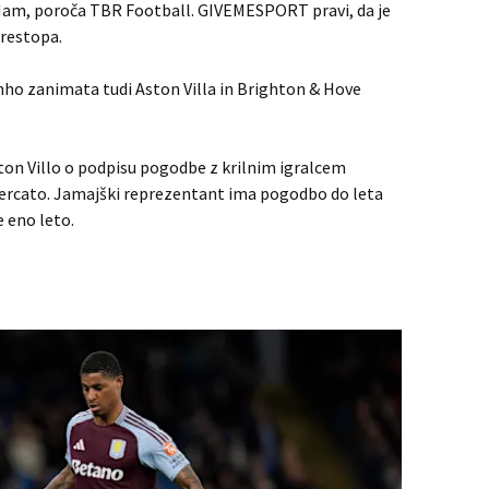
Ham, poroča TBR Football. GIVEMESPORT pravi, da je
restopa.
hinho zanimata tudi Aston Villa in Brighton & Hove
ton Villo o podpisu pogodbe z krilnim igralcem
rcato. Jamajški reprezentant ima pogodbo do leta
 eno leto.