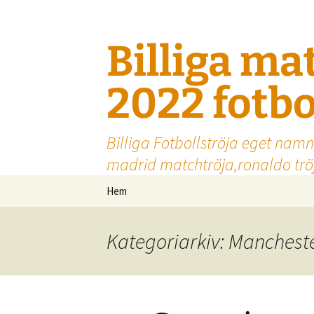
Billiga ma
2022 fotbo
Billiga Fotbollströja eget namn
madrid matchtröja,ronaldo tröj
Hoppa
Hem
till
innehåll
Kategoriarkiv: Mancheste