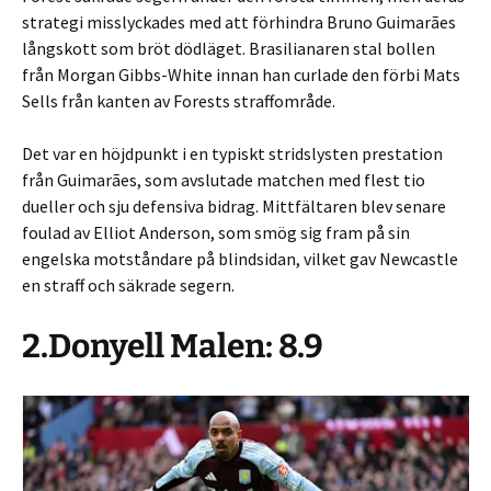
strategi misslyckades med att förhindra Bruno Guimarães
långskott som bröt dödläget. Brasilianaren stal bollen
från Morgan Gibbs-White innan han curlade den förbi Mats
Sells från kanten av Forests straffområde.
Det var en höjdpunkt i en typiskt stridslysten prestation
från Guimarães, som avslutade matchen med flest tio
dueller och sju defensiva bidrag. Mittfältaren blev senare
foulad av Elliot Anderson, som smög sig fram på sin
engelska motståndare på blindsidan, vilket gav Newcastle
en straff och säkrade segern.
2.Donyell Malen: 8.9