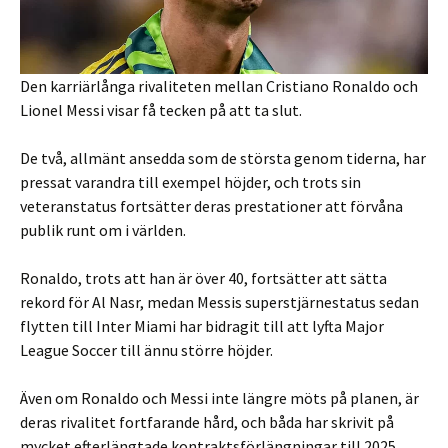
Den karriärlånga rivaliteten mellan Cristiano Ronaldo och
Lionel Messi visar få tecken på att ta slut.
De två, allmänt ansedda som de största genom tiderna, har
pressat varandra till exempel höjder, och trots sin
veteranstatus fortsätter deras prestationer att förvåna
publik runt om i världen.
Ronaldo, trots att han är över 40, fortsätter att sätta
rekord för Al Nasr, medan Messis superstjärnestatus sedan
flytten till Inter Miami har bidragit till att lyfta Major
League Soccer till ännu större höjder.
Även om Ronaldo och Messi inte längre möts på planen, är
deras rivalitet fortfarande hård, och båda har skrivit på
mycket efterlängtade kontraktsförlängningar till 2025.