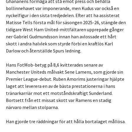
Ghananens förmåga att stå emot press och behålla
bollinnehavet var imponerande, men Kudus var också en
nyckelfigur i den sista tredjedelen. Efter att ha assisterat
Matisse Tells första mål för säsongen 2025-26, stängde den
tidigare West Ham United-mittfältaren upprepade gånger
ner Gabriel Gudmundsson innan han avlossade ett hårt
skott i andra halvlek som styrde förbi en kraftlös Karl
Darlow och återställde Spurs ledning.
Hans FotMob-betyg på 8,6 kvitterades senare av
Manchester Uniteds målvakt Sene Lamens, som gjorde sin
Premier League-debut. Ruben Amorims justeringar hjälpte
laget att leverera en av de bästa prestationerna i hans
tränarkarriär mot ett motståndskraftigt Sunderland.
Bortsett från ett missat skott var Ramens en stadig
närvaro mellan stolparna.
Han gjorde tre räddningar för att hålla bortalaget mållösa.