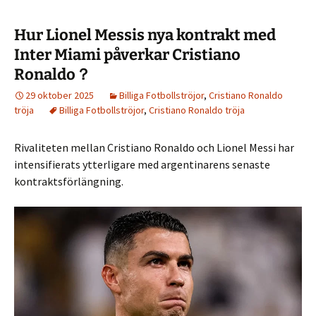
Hur Lionel Messis nya kontrakt med
Inter Miami påverkar Cristiano
Ronaldo？
29 oktober 2025
Billiga Fotbollströjor
,
Cristiano Ronaldo
tröja
Billiga Fotbollströjor
,
Cristiano Ronaldo tröja
Rivaliteten mellan Cristiano Ronaldo och Lionel Messi har
intensifierats ytterligare med argentinarens senaste
kontraktsförlängning.