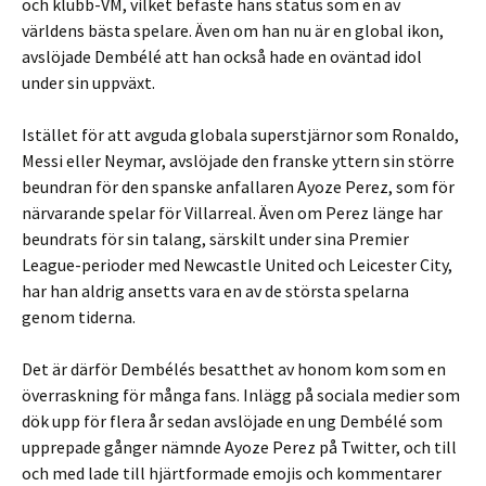
och klubb-VM, vilket befäste hans status som en av
världens bästa spelare. Även om han nu är en global ikon,
avslöjade Dembélé att han också hade en oväntad idol
under sin uppväxt.
Istället för att avguda globala superstjärnor som Ronaldo,
Messi eller Neymar, avslöjade den franske yttern sin större
beundran för den spanske anfallaren Ayoze Perez, som för
närvarande spelar för Villarreal. Även om Perez länge har
beundrats för sin talang, särskilt under sina Premier
League-perioder med Newcastle United och Leicester City,
har han aldrig ansetts vara en av de största spelarna
genom tiderna.
Det är därför Dembélés besatthet av honom kom som en
överraskning för många fans. Inlägg på sociala medier som
dök upp för flera år sedan avslöjade en ung Dembélé som
upprepade gånger nämnde Ayoze Perez på Twitter, och till
och med lade till hjärtformade emojis och kommentarer