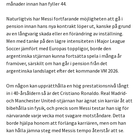
månader innan han fyller 44.
Naturligtvis har Messi fortfarande möjligheten att gå i
pension innan hans nya kontrakt löper ut, kanske på grund
av en långvarig skada eller en förändring av inställning.
Men med tanke på den lägre intensiteten i Major League
Soccer jämfört med Europas toppligor, borde den
argentinska stjärnan kunna fortsätta spela i många år
framöver, särskilt om han går i pension från det
argentinska landslaget efter det kommande VM 2026.
Om någon kan upprätthålla en hög prestationsnivå långt
in i 40-årsåldern så är det Cristiano Ronaldo. Real Madrid-
och Manchester United-stjärnan har ägnat sin karriär åt att
bibehålla sin fysik, och precis som Messi testar han sig för
närvarande varje vecka mot svagare motståndare. Detta
borde hjälpa honom att förlänga karriären, men om han
kan hålla jämna steg med Messis tempo återstår att se.