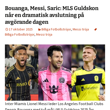
Bouanga, Messi, Saric: MLS Guldskon
når en dramatisk avslutning på
avgörande dagen
17 oktober 2025
Billiga Fotbollströjor
,
Messi tröja
Billiga Fotbollströjor
,
Messi tröja
Inter Miamis Lionel Messi leder Los Angeles Football Clubs
Dennis Bouanga med två mål i MLS Guldskon 2025 års