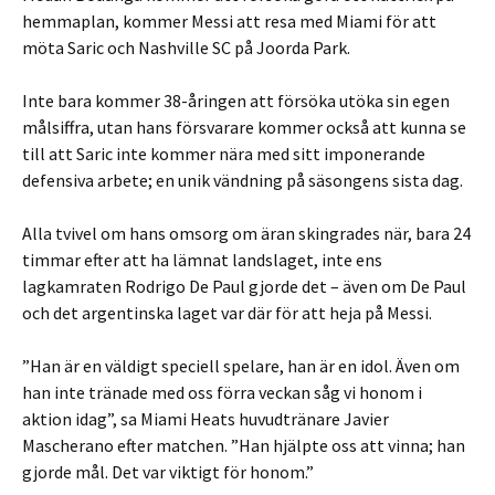
hemmaplan, kommer Messi att resa med Miami för att
möta Saric och Nashville SC på Joorda Park.
Inte bara kommer 38-åringen att försöka utöka sin egen
målsiffra, utan hans försvarare kommer också att kunna se
till att Saric inte kommer nära med sitt imponerande
defensiva arbete; en unik vändning på säsongens sista dag.
Alla tvivel om hans omsorg om äran skingrades när, bara 24
timmar efter att ha lämnat landslaget, inte ens
lagkamraten Rodrigo De Paul gjorde det – även om De Paul
och det argentinska laget var där för att heja på Messi.
”Han är en väldigt speciell spelare, han är en idol. Även om
han inte tränade med oss ​​förra veckan såg vi honom i
aktion idag”, sa Miami Heats huvudtränare Javier
Mascherano efter matchen. ”Han hjälpte oss att vinna; han
gjorde mål. Det var viktigt för honom.”