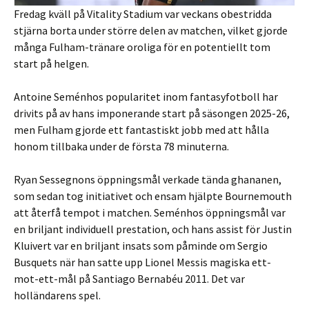
Fredag ​​kväll på Vitality Stadium var veckans obestridda
stjärna borta under större delen av matchen, vilket gjorde
många Fulham-tränare oroliga för en potentiellt tom
start på helgen.
Antoine Seménhos popularitet inom fantasyfotboll har
drivits på av hans imponerande start på säsongen 2025-26,
men Fulham gjorde ett fantastiskt jobb med att hålla
honom tillbaka under de första 78 minuterna.
Ryan Sessegnons öppningsmål verkade tända ghananen,
som sedan tog initiativet och ensam hjälpte Bournemouth
att återfå tempot i matchen. Seménhos öppningsmål var
en briljant individuell prestation, och hans assist för Justin
Kluivert var en briljant insats som påminde om Sergio
Busquets när han satte upp Lionel Messis magiska ett-
mot-ett-mål på Santiago Bernabéu 2011. Det var
holländarens spel.