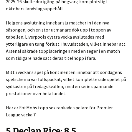
2025-26 skulle dra igång på högvarv, kom plötsligt
oktobers landslagsuppehåll.
Helgens avslutning innebar sju matcher in i den nya
säsongen, och en stor utmanare dök upp i toppen av
tabellen. Liverpools dystra vecka avslutades med
ytterligare en tung förlust i huvudstaden, vilket innebar att
Arsenal säkrade topplaceringen med en seger i en match
som tidigare hade satt deras titelhopp i fara.
Mitt i veckans spel på kontinenten innebar att söndagens
spelschema var fullspäckat, vilket kompletterade spelet på
sydkusten på fredagskvällen, med en serie spännande
prestationer över hela landet.
Här är FotMobs topp sex rankade spelare för Premier
League vecka 7.
5.Declan Rice: 8,5