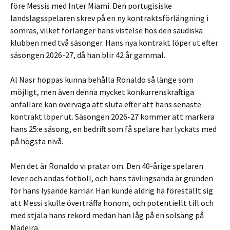
före Messis med Inter Miami. Den portugisiske
landslagsspelaren skrev på en ny kontraktsförlängning i
somras, vilket förlänger hans vistelse hos den saudiska
klubben med två säsonger. Hans nya kontrakt löper ut efter
säsongen 2026-27, då han blir 42 år gammal.
Al Nasr hoppas kunna behålla Ronaldo så länge som
möjligt, men även denna mycket konkurrenskraftiga
anfallare kan överväga att sluta efter att hans senaste
kontrakt löper ut. Säsongen 2026-27 kommer att markera
hans 25:e säsong, en bedrift som få spelare har lyckats med
på högsta nivå.
Men det är Ronaldo vi pratar om. Den 40-årige spelaren
lever och andas fotboll, och hans tävlingsanda är grunden
för hans lysande karriär. Han kunde aldrig ha föreställt sig
att Messi skulle överträffa honom, och potentiellt till och
med stjäla hans rekord medan han låg på en solsäng på
Madeira.