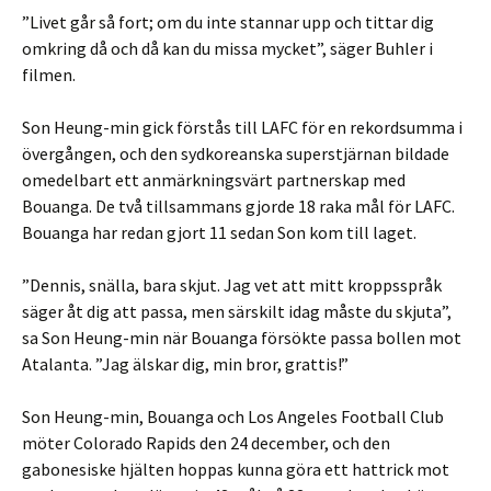
”Livet går så fort; om du inte stannar upp och tittar dig
omkring då och då kan du missa mycket”, säger Buhler i
filmen.
Son Heung-min gick förstås till LAFC för en rekordsumma i
övergången, och den sydkoreanska superstjärnan bildade
omedelbart ett anmärkningsvärt partnerskap med
Bouanga. De två tillsammans gjorde 18 raka mål för LAFC.
Bouanga har redan gjort 11 sedan Son kom till laget.
”Dennis, snälla, bara skjut. Jag vet att mitt kroppsspråk
säger åt dig att passa, men särskilt idag måste du skjuta”,
sa Son Heung-min när Bouanga försökte passa bollen mot
Atalanta. ”Jag älskar dig, min bror, grattis!”
Son Heung-min, Bouanga och Los Angeles Football Club
möter Colorado Rapids den 24 december, och den
gabonesiske hjälten hoppas kunna göra ett hattrick mot