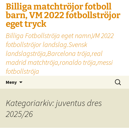
Billiga matchtröjor fotboll
barn, VM 2022 fotbollströjor
eget tryck
Billiga Fotbollströja eget namn,VM 2022
fotbollströjor landslag.Svensk
landslagströja,Barcelona tröja,real
madrid matchtröja,ronaldo tröja,messi
fotbollströja
Hoppa
Sök
Meny
till
efter:
innehåll
Kategoriarkiv: juventus dres
2025/26