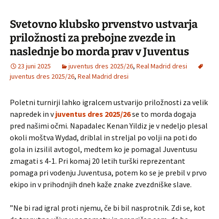
Svetovno klubsko prvenstvo ustvarja
priložnosti za prebojne zvezde in
naslednje bo morda prav v Juventus
23 juni 2025
juventus dres 2025/26
,
Real Madrid dresi
juventus dres 2025/26
,
Real Madrid dresi
Poletni turnirji lahko igralcem ustvarijo priložnosti za velik
napredek in v
juventus dres 2025/26
se to morda dogaja
pred našimi očmi. Napadalec Kenan Yildiz je v nedeljo plesal
okoli moštva Wydad, driblal in streljal po volji na poti do
gola in izsilil avtogol, medtem ko je pomagal Juventusu
zmagati s 4-1. Pri komaj 20 letih turški reprezentant
pomaga pri vodenju Juventusa, potem ko se je prebil v prvo
ekipo in v prihodnjih dneh kaže znake zvezdniške slave.
”Ne bi rad igral proti njemu, če bi bil nasprotnik. Zdi se, kot