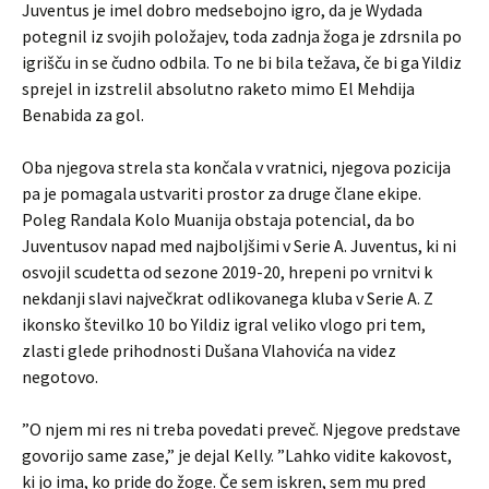
Juventus je imel dobro medsebojno igro, da je Wydada
potegnil iz svojih položajev, toda zadnja žoga je zdrsnila po
igrišču in se čudno odbila. To ne bi bila težava, če bi ga Yildiz
sprejel in izstrelil absolutno raketo mimo El Mehdija
Benabida za gol.
Oba njegova strela sta končala v vratnici, njegova pozicija
pa je pomagala ustvariti prostor za druge člane ekipe.
Poleg Randala Kolo Muanija obstaja potencial, da bo
Juventusov napad med najboljšimi v Serie A. Juventus, ki ni
osvojil scudetta od sezone 2019-20, hrepeni po vrnitvi k
nekdanji slavi največkrat odlikovanega kluba v Serie A. Z
ikonsko številko 10 bo Yildiz igral veliko vlogo pri tem,
zlasti glede prihodnosti Dušana Vlahovića na videz
negotovo.
”O njem mi res ni treba povedati preveč. Njegove predstave
govorijo same zase,” je dejal Kelly. ”Lahko vidite kakovost,
ki jo ima, ko pride do žoge. Če sem iskren, sem mu pred