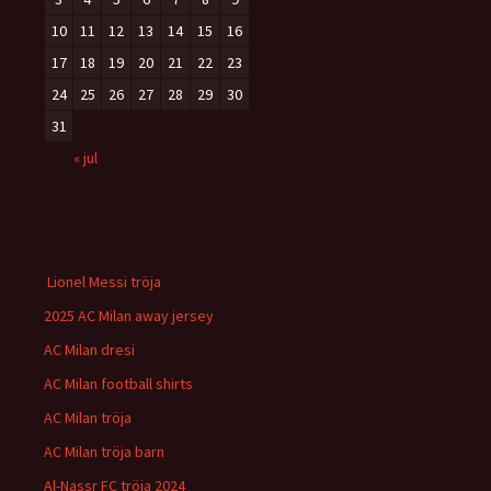
10
11
12
13
14
15
16
17
18
19
20
21
22
23
24
25
26
27
28
29
30
31
« jul
Lionel Messi tröja
2025 AC Milan away jersey
AC Milan dresi
AC Milan football shirts
AC Milan tröja
AC Milan tröja barn
Al-Nassr FC tröja 2024