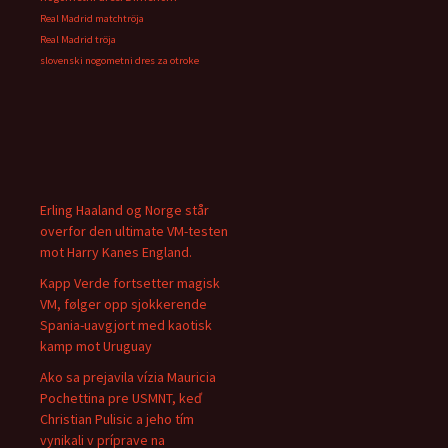
Real Madrid matchtröja
Real Madrid tröja
slovenski nogometni dres za otroke
Erling Haaland og Norge står
overfor den ultimate VM-testen
mot Harry Kanes England.
Kapp Verde fortsetter magisk
VM, følger opp sjokkerende
Spania-uavgjort med kaotisk
kamp mot Uruguay
Ako sa prejavila vízia Mauricia
Pochettina pre USMNT, keď
Christian Pulisic a jeho tím
vynikali v príprave na