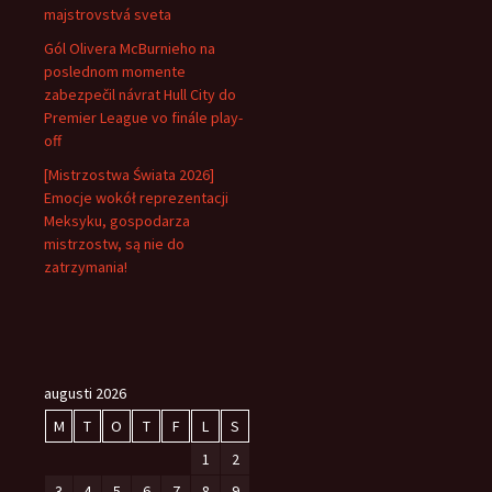
majstrovstvá sveta
Gól Olivera McBurnieho na
poslednom momente
zabezpečil návrat Hull City do
Premier League vo finále play-
off
[Mistrzostwa Świata 2026]
Emocje wokół reprezentacji
Meksyku, gospodarza
mistrzostw, są nie do
zatrzymania!
augusti 2026
M
T
O
T
F
L
S
1
2
3
4
5
6
7
8
9