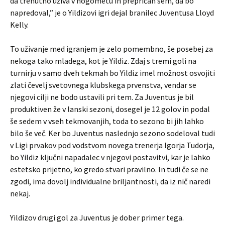
da trenutno uživa v nogometu in prepričan sem, da bo
napredoval,” je o Yildizovi igri dejal branilec Juventusa Lloyd
Kelly.
To uživanje med igranjem je zelo pomembno, še posebej za
nekoga tako mladega, kot je Yildiz. Zdaj s tremi goli na
turnirju v samo dveh tekmah bo Yildiz imel možnost osvojiti
zlati čevelj svetovnega klubskega prvenstva, vendar se
njegovi cilji ne bodo ustavili pri tem. Za Juventus je bil
produktiven že v lanski sezoni, dosegel je 12 golov in podal
še sedem v vseh tekmovanjih, toda to sezono bi jih lahko
bilo še več. Ker bo Juventus naslednjo sezono sodeloval tudi
v Ligi prvakov pod vodstvom novega trenerja Igorja Tudorja,
bo Yildiz ključni napadalec v njegovi postavitvi, kar je lahko
estetsko prijetno, ko gredo stvari pravilno. In tudi če se ne
zgodi, ima dovolj individualne briljantnosti, da iz nič naredi
nekaj.
Yildizov drugi gol za Juventus je dober primer tega.