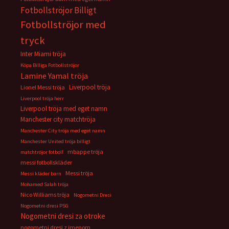
Fotbollströjor Billigt
Fotbollströjor med
tryck
Inter Miami tröja
Köpa Billiga Fotbollströjor
Lamine Yamal tröja
Liverpool tröja
Lionel Messi tröja
Liverpool tröja herr
Liverpool tröja med eget namn
Manchester city matchtröja
Manchester City tröja med eget namn
Manchester United tröja billigt
mbappe tröja
matchtröjor fotboll
messi fotbollskläder
Messi tröja
Messi kläder barn
Mohamed Salah tröja
Nico Williams tröja
Nogometni Dresi
Nogometni dresi PSG
Nogometni dresi za otroke
nogometni dresi z imenom