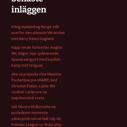
inläggen
Erling Haaland og Norge står
overfor den ultimate VM-testen
mot Harry Kanes England.
Kapp Verde fortsetter magisk
VM, følger opp sjokkerende
Spania-uavgjort med kaotisk
kamp mot Uruguay
Ako sa prejavila vízia Mauricia
Pochettina pre USMNT, keď
Christian Pulisic a jeho tím
vynikali v príprave na
majstrovstvá sveta
Gól Olivera McBurnieho na
poslednom momente
zabezpečil návrat Hull City do
Premier League vo finále play-