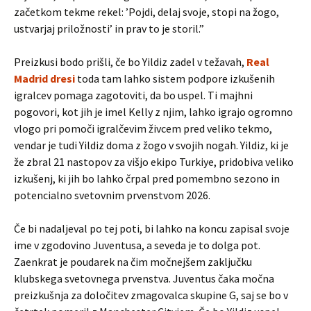
začetkom tekme rekel: ’Pojdi, delaj svoje, stopi na žogo,
ustvarjaj priložnosti’ in prav to je storil.”
Preizkusi bodo prišli, če bo Yildiz zadel v težavah,
Real
Madrid dresi
toda tam lahko sistem podpore izkušenih
igralcev pomaga zagotoviti, da bo uspel. Ti majhni
pogovori, kot jih je imel Kelly z njim, lahko igrajo ogromno
vlogo pri pomoči igralčevim živcem pred veliko tekmo,
vendar je tudi Yildiz doma z žogo v svojih nogah. Yildiz, ki je
že zbral 21 nastopov za višjo ekipo Turkiye, pridobiva veliko
izkušenj, ki jih bo lahko črpal pred pomembno sezono in
potencialno svetovnim prvenstvom 2026.
Če bi nadaljeval po tej poti, bi lahko na koncu zapisal svoje
ime v zgodovino Juventusa, a seveda je to dolga pot.
Zaenkrat je poudarek na čim močnejšem zaključku
klubskega svetovnega prvenstva. Juventus čaka močna
preizkušnja za določitev zmagovalca skupine G, saj se bo v