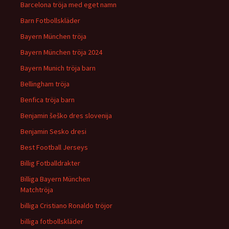
Barcelona tröja med eget namn
Barn Fotbollskläder
Bayern München tröja
Bayern München tröja 2024
Bayern Munich tröja barn
Bellingham tröja
Benfica tröja barn
Benjamin šeško dres slovenija
Benjamin Sesko dresi
Best Football Jerseys
Billig Fotballdrakter
Billiga Bayern München
Matchtröja
billiga Cristiano Ronaldo tröjor
billiga fotbollskläder