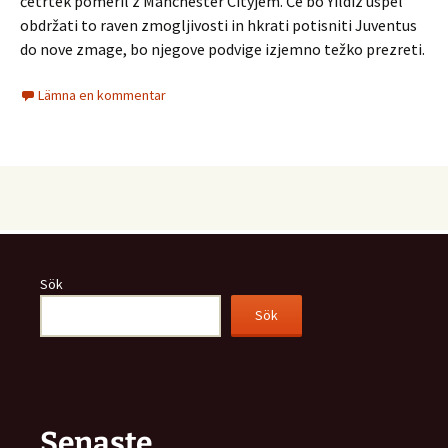
četrtek pomeril z Manchester Cityjem. Če bo Yildiz uspel
obdržati to raven zmogljivosti in hkrati potisniti Juventus
do nove zmage, bo njegove podvige izjemno težko prezreti.
Lämna en kommentar
Sök
Sök
Senaste