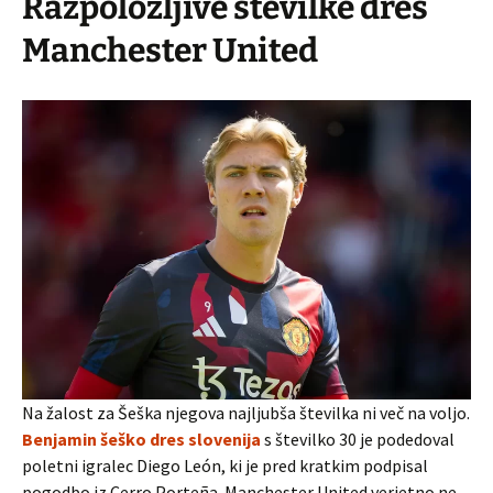
Razpoložljive številke dres
Manchester United
Na žalost za Šeška njegova najljubša številka ni več na voljo.
Benjamin šeško dres slovenija
s številko 30 je podedoval
poletni igralec Diego León, ki je pred kratkim podpisal
pogodbo iz Cerro Porteña. Manchester United verjetno ne