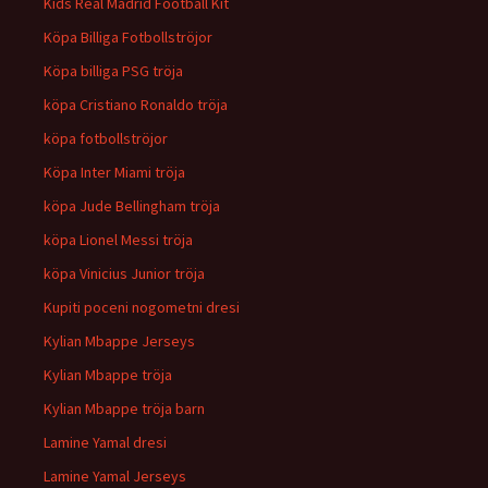
Kids Real Madrid Football Kit
Köpa Billiga Fotbollströjor
Köpa billiga PSG tröja
köpa Cristiano Ronaldo tröja
köpa fotbollströjor
Köpa Inter Miami tröja
köpa Jude Bellingham tröja
köpa Lionel Messi tröja
köpa Vinicius Junior tröja
Kupiti poceni nogometni dresi
Kylian Mbappe Jerseys
Kylian Mbappe tröja
Kylian Mbappe tröja barn
Lamine Yamal dresi
Lamine Yamal Jerseys