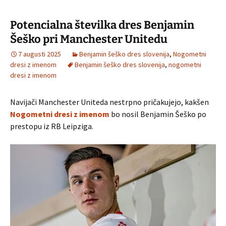
Potencialna številka dres Benjamin
Šeško pri Manchester Unitedu
7 augusti 2025
Benjamin šeško dres slovenija
,
Nogometni
dresi z imenom
Benjamin šeško dres slovenija
,
nogometni
dresi z imenom
Navijači Manchester Uniteda nestrpno pričakujejo, kakšen
Nogometni dresi z imenom
bo nosil Benjamin Šeško po
prestopu iz RB Leipziga.