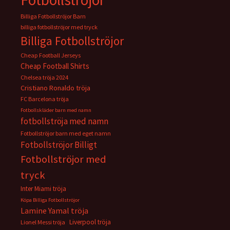
Billiga Fotbollströjor Barn
billiga fotbollströjor med tryck
Billiga Fotbollströjor
Cheap Football Jerseys
Cheap Football Shirts
Chelsea tröja 2024
Cristiano Ronaldo tröja
FC Barcelona tröja
Fotbollskläder barn med namn
fotbollströja med namn
Fotbollströjor barn med eget namn
Fotbollströjor Billigt
Fotbollströjor med
tryck
Inter Miami tröja
Köpa Billiga Fotbollströjor
Lamine Yamal tröja
Liverpool tröja
Lionel Messi tröja