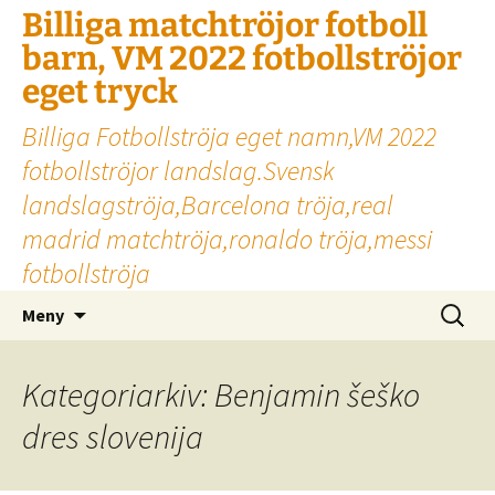
Billiga matchtröjor fotboll
barn, VM 2022 fotbollströjor
eget tryck
Billiga Fotbollströja eget namn,VM 2022
fotbollströjor landslag.Svensk
landslagströja,Barcelona tröja,real
madrid matchtröja,ronaldo tröja,messi
fotbollströja
Hoppa
Sök
Meny
till
efter:
innehåll
Kategoriarkiv: Benjamin šeško
dres slovenija