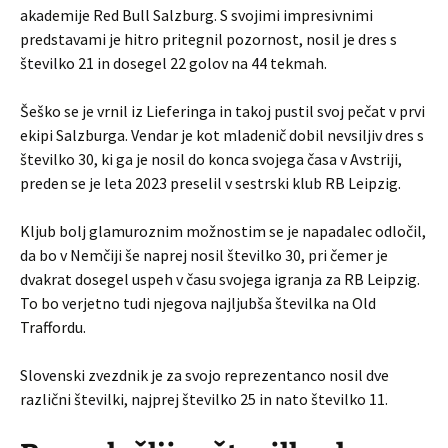
akademije Red Bull Salzburg. S svojimi impresivnimi
predstavami je hitro pritegnil pozornost, nosil je dres s
številko 21 in dosegel 22 golov na 44 tekmah.
Šeško se je vrnil iz Lieferinga in takoj pustil svoj pečat v prvi
ekipi Salzburga. Vendar je kot mladenič dobil nevsiljiv dres s
številko 30, ki ga je nosil do konca svojega časa v Avstriji,
preden se je leta 2023 preselil v sestrski klub RB Leipzig.
Kljub bolj glamuroznim možnostim se je napadalec odločil,
da bo v Nemčiji še naprej nosil številko 30, pri čemer je
dvakrat dosegel uspeh v času svojega igranja za RB Leipzig.
To bo verjetno tudi njegova najljubša številka na Old
Traffordu.
Slovenski zvezdnik je za svojo reprezentanco nosil dve
različni številki, najprej številko 25 in nato številko 11.