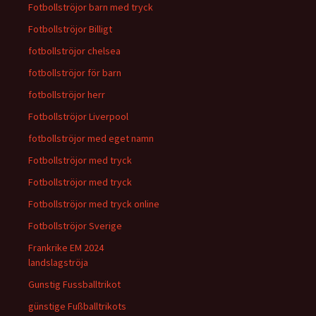
Fotbollströjor barn med tryck
Fotbollströjor Billigt
fotbollströjor chelsea
fotbollströjor för barn
fotbollströjor herr
Fotbollströjor Liverpool
fotbollströjor med eget namn
Fotbollströjor med tryck
Fotbollströjor med tryck
Fotbollströjor med tryck online
Fotbollströjor Sverige
Frankrike EM 2024
landslagströja
Gunstig Fussballtrikot
günstige Fußballtrikots