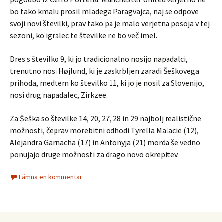
bo tako kmalu prosil mladega Paragvajca, naj se odpove
svoji novi številki, prav tako pa je malo verjetna posoja v tej
sezoni, ko igralec te številke ne bo več imel.
Dres s številko 9, ki jo tradicionalno nosijo napadalci,
trenutno nosi Højlund, ki je zaskrbljen zaradi Šeškovega
prihoda, medtem ko številko 11, ki jo je nosil za Slovenijo,
nosi drug napadalec, Zirkzee.
Za Šeška so številke 14, 20, 27, 28 in 29 najbolj realistične
možnosti, čeprav morebitni odhodi Tyrella Malacie (12),
Alejandra Garnacha (17) in Antonyja (21) morda še vedno
ponujajo druge možnosti za drago novo okrepitev.
Lämna en kommentar