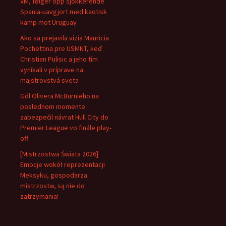
VM, følger opp sjokkerende
Spania-uavgjort med kaotisk
kamp mot Uruguay
Ako sa prejavila vízia Mauricia
Pochettina pre USMNT, keď
Christian Pulisic a jeho tím
vynikali v príprave na
majstrovstvá sveta
Gól Olivera McBurnieho na
poslednom momente
zabezpečil návrat Hull City do
Premier League vo finále play-
off
[Mistrzostwa Świata 2026]
Emocje wokół reprezentacji
Meksyku, gospodarza
mistrzostw, są nie do
zatrzymania!