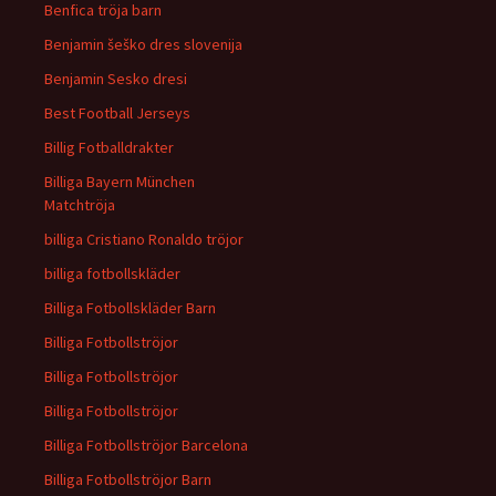
Benfica tröja barn
Benjamin šeško dres slovenija
Benjamin Sesko dresi
Best Football Jerseys
Billig Fotballdrakter
Billiga Bayern München
Matchtröja
billiga Cristiano Ronaldo tröjor
billiga fotbollskläder
Billiga Fotbollskläder Barn
Billiga Fotbollströjor
Billiga Fotbollströjor
Billiga Fotbollströjor
Billiga Fotbollströjor Barcelona
Billiga Fotbollströjor Barn