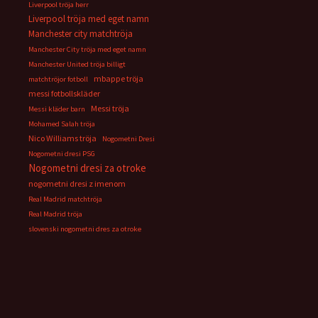
Liverpool tröja herr
Liverpool tröja med eget namn
Manchester city matchtröja
Manchester City tröja med eget namn
Manchester United tröja billigt
mbappe tröja
matchtröjor fotboll
messi fotbollskläder
Messi tröja
Messi kläder barn
Mohamed Salah tröja
Nico Williams tröja
Nogometni Dresi
Nogometni dresi PSG
Nogometni dresi za otroke
nogometni dresi z imenom
Real Madrid matchtröja
Real Madrid tröja
slovenski nogometni dres za otroke