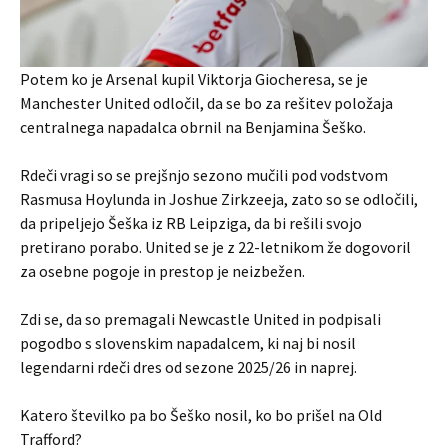
Potem ko je Arsenal kupil Viktorja Giocheresa, se je
Manchester United odločil, da se bo za rešitev položaja
centralnega napadalca obrnil na Benjamina Šeško.
Rdeči vragi so se prejšnjo sezono mučili pod vodstvom
Rasmusa Hoylunda in Joshue Zirkzeeja, zato so se odločili,
da pripeljejo Šeška iz RB Leipziga, da bi rešili svojo
pretirano porabo. United se je z 22-letnikom že dogovoril
za osebne pogoje in prestop je neizbežen.
Zdi se, da so premagali Newcastle United in podpisali
pogodbo s slovenskim napadalcem, ki naj bi nosil
legendarni rdeči dres od sezone 2025/26 in naprej.
Katero številko pa bo Šeško nosil, ko bo prišel na Old
Trafford?