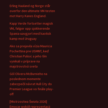
Erling Haaland og Norge står
overfor den ultimate VM-testen
mot Harry Kanes England.
Kapp Verde fortsetter magisk
VM, følger opp sjokkerende
Spania-uavgjort med kaotisk
kamp mot Uruguay
Ako sa prejavila vízia Mauricia
Pochettina pre USMNT, keď
Christian Pulisic a jeho tím
vynikali v príprave na
majstrovstvá sveta
Gól Olivera McBurnieho na
poslednom momente
zabezpečil návrat Hull City do
Premier League vo finále play-
off
[Mistrzostwa Świata 2026]
Emocje wokół reprezentacji