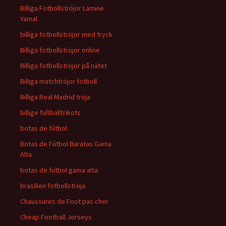
Billiga Fotbollströjor Lamine
Yamal
billiga fotbollströjor med tryck
Billiga fotbollströjor online
Billiga fotbollströjor på nätet
Billiga matchtröjor fotboll
Billiga Real Madrid tröja
billige fußballtrikots
botas de fútbol
Botas de Fútbol Baratas Gama
Alta
botas de futbol gama alta
brasilien fotbollströja
Chaussures de Foot pas cher
Cheap Football Jerseys