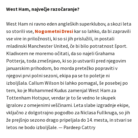
West Ham, največje razočaranje?
West Ham ni ravno eden angleških superklubov, a skozi leta
so storili vse,
Nogometni Dresi
kar so lahko, da bi zapravili
vse vire in priložnosti, ki so si jih prislužili, in postali
mladinski Manchester United, če bi bilo potratnost šport.
Kladivcem ne moremo očitati, da so najeli Grahama
Potterja, toda zmešnjavo, ki so jo ustvarili pred njegovim
januarskim prihodom, bo morda pretežko popraviti v
njegovi prvi polni sezoni, ekipa pa se to poletje ni
izboljšala. Callum Wilson bi lahko pomagal, še posebej po
tem, ko je Mohammed Kudus zamenjal West Ham za
Tottenham Hotspur, vendar je to še vedno le skupek
igralcev z omejenimi veščinami. Leta slabe izgradnje ekipe,
vključno z dolgotrajno pogodbo za Niclasa Fullkruga, so jih
že prejšnjo sezono drago pripeljala do 14. mesta, in stvari se
letos ne bodo izboljšale. — Pardeep Cattry