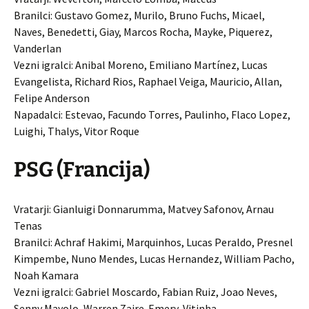
Branilci: Gustavo Gomez, Murilo, Bruno Fuchs, Micael,
Naves, Benedetti, Giay, Marcos Rocha, Mayke, Piquerez,
Vanderlan
Vezni igralci: Anibal Moreno, Emiliano Martínez, Lucas
Evangelista, Richard Rios, Raphael Veiga, Mauricio, Allan,
Felipe Anderson
Napadalci: Estevao, Facundo Torres, Paulinho, Flaco Lopez,
Luighi, Thalys, Vitor Roque
PSG (Francija)
Vratarji: Gianluigi Donnarumma, Matvey Safonov, Arnau
Tenas
Branilci: Achraf Hakimi, Marquinhos, Lucas Peraldo, Presnel
Kimpembe, Nuno Mendes, Lucas Hernandez, William Pacho,
Noah Kamara
Vezni igralci: Gabriel Moscardo, Fabian Ruiz, Joao Neves,
Senny Mayolo, Warren Zaire-Emery, Vitinha