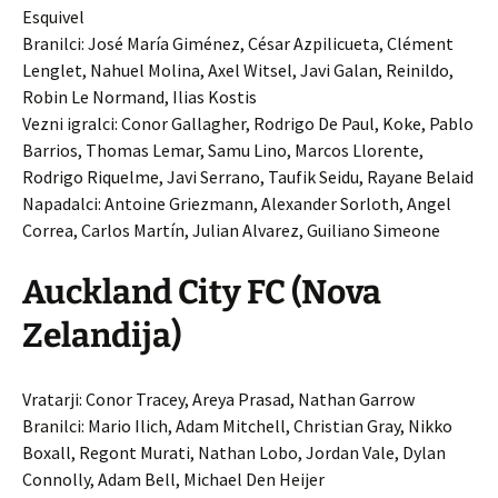
Esquivel
Branilci: José María Giménez, César Azpilicueta, Clément
Lenglet, Nahuel Molina, Axel Witsel, Javi Galan, Reinildo,
Robin Le Normand, Ilias Kostis
Vezni igralci: Conor Gallagher, Rodrigo De Paul, Koke, Pablo
Barrios, Thomas Lemar, Samu Lino, Marcos Llorente,
Rodrigo Riquelme, Javi Serrano, Taufik Seidu, Rayane Belaid
Napadalci: Antoine Griezmann, Alexander Sorloth, Angel
Correa, Carlos Martín, Julian Alvarez, Guiliano Simeone
Auckland City FC (Nova
Zelandija)
Vratarji: Conor Tracey, Areya Prasad, Nathan Garrow
Branilci: Mario Ilich, Adam Mitchell, Christian Gray, Nikko
Boxall, Regont Murati, Nathan Lobo, Jordan Vale, Dylan
Connolly, Adam Bell, Michael Den Heijer