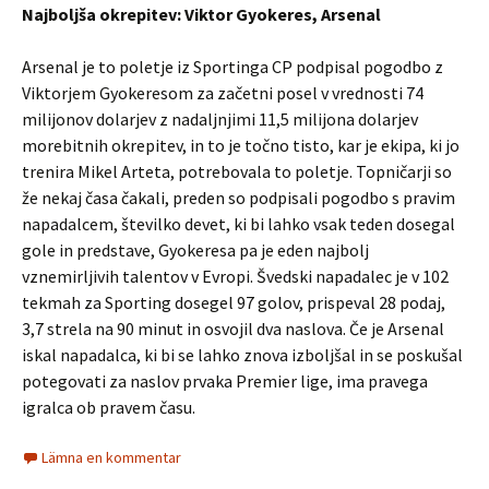
Najboljša okrepitev: Viktor Gyokeres, Arsenal
Arsenal je to poletje iz Sportinga CP podpisal pogodbo z
Viktorjem Gyokeresom za začetni posel v vrednosti 74
milijonov dolarjev z nadaljnjimi 11,5 milijona dolarjev
morebitnih okrepitev, in to je točno tisto, kar je ekipa, ki jo
trenira Mikel Arteta, potrebovala to poletje. Topničarji so
že nekaj časa čakali, preden so podpisali pogodbo s pravim
napadalcem, številko devet, ki bi lahko vsak teden dosegal
gole in predstave, Gyokeresa pa je eden najbolj
vznemirljivih talentov v Evropi. Švedski napadalec je v 102
tekmah za Sporting dosegel 97 golov, prispeval 28 podaj,
3,7 strela na 90 minut in osvojil dva naslova. Če je Arsenal
iskal napadalca, ki bi se lahko znova izboljšal in se poskušal
potegovati za naslov prvaka Premier lige, ima pravega
igralca ob pravem času.
Lämna en kommentar