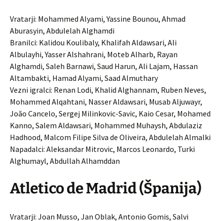
Vratarji: Mohammed Alyami, Yassine Bounou, Ahmad
Aburasyin, Abdulelah Alghamdi
Branilci: Kalidou Koulibaly, Khalifah Aldawsari, Ali
Albulayhi, Yasser Alshahrani, Moteb Alharb, Rayan
Alghamdi, Saleh Barnawi, Saud Harun, Ali Lajam, Hassan
Altambakti, Hamad Alyami, Saad Almuthary
Vezni igralci: Renan Lodi, Khalid Alghannam, Ruben Neves,
Mohammed Alqahtani, Nasser Aldawsari, Musab Aljuwayr,
João Cancelo, Sergej Milinkovic-Savic, Kaio Cesar, Mohamed
Kanno, Salem Aldawsari, Mohammed Muhaysh, Abdulaziz
Hadhood, Malcom Filipe Silva de Oliveira, Abdulelah Almalki
Napadalci: Aleksandar Mitrovic, Marcos Leonardo, Turki
Alghumayl, Abdullah Alhamddan
Atletico de Madrid (Španija)
Vratarji: Joan Musso, Jan Oblak, Antonio Gomis, Salvi