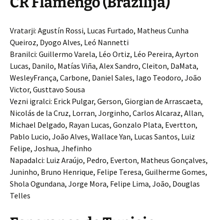
CR Flamengo (Brazilija)
Vratarji: Agustín Rossi, Lucas Furtado, Matheus Cunha
Queiroz, Dyogo Alves, Leó Nannetti
Branilci: Guillermo Varela, Léo Ortiz, Léo Pereira, Ayrton
Lucas, Danilo, Matías Viña, Alex Sandro, Cleiton, DaMata,
WesleyFrança, Carbone, Daniel Sales, Iago Teodoro, João
Victor, Gusttavo Sousa
Vezni igralci: Erick Pulgar, Gerson, Giorgian de Arrascaeta,
Nicolás de la Cruz, Lorran, Jorginho, Carlos Alcaraz, Allan,
Michael Delgado, Rayan Lucas, Gonzalo Plata, Evertton,
Pablo Lucio, João Alves, Wallace Yan, Lucas Santos, Luiz
Felipe, Joshua, Jhefinho
Napadalci: Luiz Araújo, Pedro, Everton, Matheus Gonçalves,
Juninho, Bruno Henrique, Felipe Teresa, Guilherme Gomes,
Shola Ogundana, Jorge Mora, Felipe Lima, João, Douglas
Telles