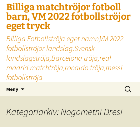
Billiga matchtröjor fotboll
barn, VM 2022 fotbollströjor
eget tryck
Billiga Fotbollströja eget namn,VM 2022
fotbollströjor landslag.Svensk
landslagströja,Barcelona tröja,real
madrid matchtröja,ronaldo tröja,messi
fotbollströja
Hoppa
Sök
Meny
till
efter:
innehåll
Kategoriarkiv: Nogometni Dresi