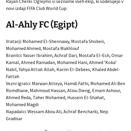
Rayan Cherki. Oglejmo si sezname vseh ekip, ki sodelujejo v
novi izdaji FIFA Club World Cup:
Al-Ahly FC (Egipt)
Vratarji: Mohamed El-Shennawy, Mostafa Shobeir,
Mohamed Ahmed, Mostafa Makhlouf
Branilci: Yasser Ibrahim, Achraf Dari, Mostafa El-Esh, Omar
Kamal, Ahmed Ramadan, Mohamed Hani, Ahmed ’Koka’
Nabil, Yahya Attiat Allah, Karim El-Debees, Khaled Abdel-
Fattah
Vezni igralci: Marwan Atteya, Hamdi Fathi, Mohamed Ali Ben
Romdhane, Mahmoud Hassan, Aliou Dieng, Emam Ashour,
Ahmed Reda, Taher Mohamed, Hussein El-Shahat,
Mohamed Magdi
Napadalci: Wessam Abou Ali, Achraf Bencharki, Nejc
Gradisar