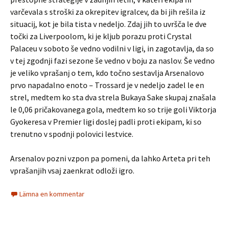
varčevala s stroški za okrepitev igralcev, da bi jih rešila iz
situacij, kot je bila tista v nedeljo. Zdaj jih to uvršča le dve
točki za Liverpoolom, ki je kljub porazu proti Crystal
Palaceu v soboto še vedno vodilni v ligi, in zagotavlja, da so
v tej zgodnji fazi sezone še vedno v boju za naslov. Še vedno
je veliko vprašanj o tem, kdo točno sestavlja Arsenalovo
prvo napadalno enoto – Trossard je v nedeljo zadel le en
strel, medtem ko sta dva strela Bukaya Sake skupaj znašala
le 0,06 pričakovanega gola, medtem ko so trije goli Viktorja
Gyokeresa v Premier ligi doslej padli proti ekipam, ki so
trenutno v spodnji polovici lestvice.
Arsenalov pozni vzpon pa pomeni, da lahko Arteta pri teh
vprašanjih vsaj zaenkrat odloži igro.
Lämna en kommentar