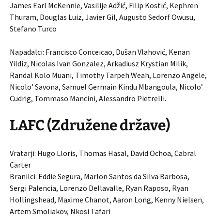
James Earl McKennie, Vasilije Adžić, Filip Kostić, Kephren
Thuram, Douglas Luiz, Javier Gil, Augusto Sedorf Owusu,
Stefano Turco
Napadalci: Francisco Conceicao, Dušan Vlahović, Kenan
Yildiz, Nicolas Ivan Gonzalez, Arkadiusz Krystian Milik,
Randal Kolo Muani, Timothy Tarpeh Weah, Lorenzo Angele,
Nicolo’ Savona, Samuel Germain Kindu Mbangoula, Nicolo’
Cudrig, Tommaso Mancini, Alessandro Pietrelli.
LAFC (Združene države)
Vratarji: Hugo Lloris, Thomas Hasal, David Ochoa, Cabral
Carter
Branilci: Eddie Segura, Marlon Santos da Silva Barbosa,
Sergi Palencia, Lorenzo Dellavalle, Ryan Raposo, Ryan
Hollingshead, Maxime Chanot, Aaron Long, Kenny Nielsen,
Artem Smoliakov, Nkosi Tafari