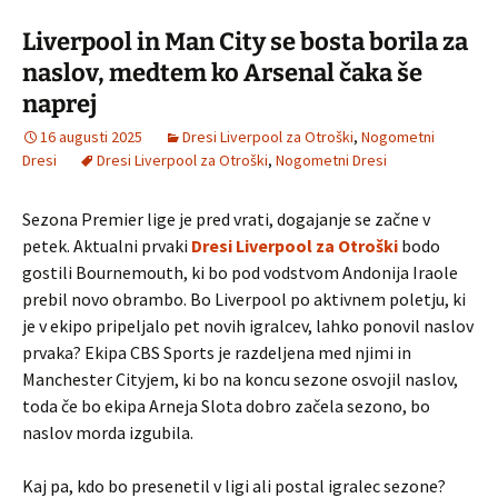
Liverpool in Man City se bosta borila za
naslov, medtem ko Arsenal čaka še
naprej
16 augusti 2025
Dresi Liverpool za Otroški
,
Nogometni
Dresi
Dresi Liverpool za Otroški
,
Nogometni Dresi
Sezona Premier lige je pred vrati, dogajanje se začne v
petek. Aktualni prvaki
Dresi Liverpool za Otroški
bodo
gostili Bournemouth, ki bo pod vodstvom Andonija Iraole
prebil novo obrambo. Bo Liverpool po aktivnem poletju, ki
je v ekipo pripeljalo pet novih igralcev, lahko ponovil naslov
prvaka? Ekipa CBS Sports je razdeljena med njimi in
Manchester Cityjem, ki bo na koncu sezone osvojil naslov,
toda če bo ekipa Arneja Slota dobro začela sezono, bo
naslov morda izgubila.
Kaj pa, kdo bo presenetil v ligi ali postal igralec sezone?