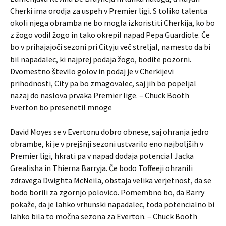
Cherki ima orodja za uspeh v Premier ligi. S toliko talenta
okoli njega obramba ne bo mogla izkoristiti Cherkija, ko bo
z žogo vodil žogo in tako okrepil napad Pepa Guardiole. Če
bo v prihajajoči sezoni pri Cityju več streljal, namesto da bi
bil napadalec, ki najprej podaja žogo, bodite pozorni.
Dvomestno število golov in podaj je v Cherkijevi
prihodnosti, City pa bo zmagovalec, saj jih bo popeljal
nazaj do naslova prvaka Premier lige. – Chuck Booth
Everton bo presenetil mnoge
David Moyes se v Evertonu dobro obnese, saj ohranja jedro
obrambe, ki je v prejšnji sezoni ustvarilo eno najboljših v
Premier ligi, hkrati pa v napad dodaja potencial Jacka
Grealisha in Thierna Barryja. Če bodo Toffeeji ohranili
zdravega Dwighta McNeila, obstaja velika verjetnost, da se
bodo borili za zgornjo polovico. Pomembno bo, da Barry
pokaže, da je lahko vrhunski napadalec, toda potencialno bi
lahko bila to močna sezona za Everton. – Chuck Booth