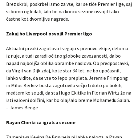
Brez skrbi, poskrbeli smo za vse, kar se tiče Premier lige, saj
si bomo ogledali, kdo bo na koncu sezone osvojil tako
častne kot dvomljive nagrade.
Zakaj bo Liverpool osvojil Premier ligo
Aktualni prvaki zagotovo tvegajo s prenovo ekipe, deloma
iz nuje, a tudi zaradi očitno globoke zavezanosti, da bo
napad najboljša oblika obrambe naslova. Ob predpostavki,
da Virgil van Dijk zdaj, ko je star 34 let, ne bo upočasnil,
lahko vidite, da se vse to lepo prepleta. Jeremie Frimpong
in Milos Kerkez bosta zagotovila večjo trdoto po bokih,
medtem ko se zdi, da sta Hugo Ekitike in Florian Wirtz že na
isti valovni dolžini, kar bo olajšalo breme Mohamedu Salah.
– James Benge
Rayan Cherki za igralca sezone
Zamenjava Kevina De Bruyneja ni lahka naloga, a Rayan