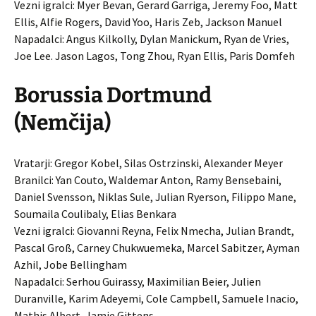
Vezni igralci: Myer Bevan, Gerard Garriga, Jeremy Foo, Matt
Ellis, Alfie Rogers, David Yoo, Haris Zeb, Jackson Manuel
Napadalci: Angus Kilkolly, Dylan Manickum, Ryan de Vries,
Joe Lee. Jason Lagos, Tong Zhou, Ryan Ellis, Paris Domfeh
Borussia Dortmund
(Nemčija)
Vratarji: Gregor Kobel, Silas Ostrzinski, Alexander Meyer
Branilci: Yan Couto, Waldemar Anton, Ramy Bensebaini,
Daniel Svensson, Niklas Sule, Julian Ryerson, Filippo Mane,
Soumaila Coulibaly, Elias Benkara
Vezni igralci: Giovanni Reyna, Felix Nmecha, Julian Brandt,
Pascal Groß, Carney Chukwuemeka, Marcel Sabitzer, Ayman
Azhil, Jobe Bellingham
Napadalci: Serhou Guirassy, ​​​​Maximilian Beier, Julien
Duranville, Karim Adeyemi, Cole Campbell, Samuele Inacio,
Mathis Albert, Jamie Gittens