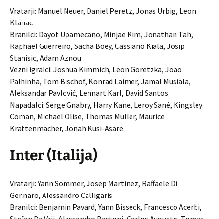
Vratarji: Manuel Neuer, Daniel Peretz, Jonas Urbig, Leon
Klanac
Branilci: Dayot Upamecano, Minjae Kim, Jonathan Tah,
Raphael Guerreiro, Sacha Boey, Cassiano Kiala, Josip
Stanisic, Adam Aznou
Vezni igralci: Joshua Kimmich, Leon Goretzka, Joao
Palhinha, Tom Bischof, Konrad Laimer, Jamal Musiala,
Aleksandar Pavlović, Lennart Karl, David Santos
Napadalci: Serge Gnabry, Harry Kane, Leroy Sané, Kingsley
Coman, Michael Olise, Thomas Müller, Maurice
Krattenmacher, Jonah Kusi-Asare.
Inter (Italija)
Vratarji: Yann Sommer, Josep Martinez, Raffaele Di
Gennaro, Alessandro Calligaris
Branilci: Benjamin Pavard, Yann Bisseck, Francesco Acerbi,
Stefan De Vrij, Alessandro Bastoni, Carlos Augusto, Tomas