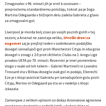
Zmagovalec v 96. minuti jih je vrnil k osnovam –
preprostemu standardnemu položaju, tokrat pa je žoga
Martina Odegaarda v bližnjem delu zadela Gabriela z glavo
za zmagovalni gol.
Liverpool je morda bolj znan po svojih poznih golih v tej
sezoni, a Arsenal ne zaostaja veliko,
Otroški dresi za
nogomet
saj je prejšnji teden v sodnikovem podaljšku
dosegel izenačujoči gol proti Manchester Cityju in oba gola
dosegel v zmagi z 2:0 proti Athletic Clubu na 1. krogu Lige
prvakov UEFA po 70. minuti. Rezervist je imel pomembno
vlogo v vsaki od teh tekem – Gabriel Martinelli in Leandro
Trossard sta v Bilbau dosegla vsak gol in podajo, Eberechi
Eze je s klopi asistiral Gabrielu pri izenačujočem golu proti
Cityju, Merino in Odegaard pa sta se v nedeljo s klopi
izkazala.
Zamenjave z velikim vplivom so dokaz Arsenalove agresivne
prestopne strategije v zadnjih letih, v kateri ekipa ni