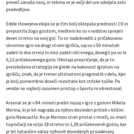
preveč zanaša nanj, in tekma se je večji del ure odvijala zelo
predvidljivo.
Eddie Howejeva ekipa se je čim bolj oklepala prednosti 1:0 in
prepustila žogo gostom, medtem ko so v vodstvu sprejeli
devet strelov na svoj gol. To so nadoknadili z pričakovano
skromno igro na drugi strani igrišča, saj so v 50 minutah
zadeli le dva strela in niso zadeli niti enega, dosegli pa so le
0,12 pričakovanega gola. Obstaja prepričanje, da je to
preizkušena strategija ne glede na kakovost igralcev na
igrišču, znak, da je trener ultimativni pragmatik v delu, kjer
je bolj pomembno doseči rezultate kot stilske točke. Pa
vendar se najbolj razumen pristop v športu ni obrestoval.
Arsenal se je v 84. minuti prebil nazaj v igro z golom Mikela
Merina, ki je bil nagrada za njihov dosleden pritisk v bližini
gola Newcastla. Ko je Merinov strel pristal v mreži, so imeli
topničarji na voljo 18 strelov in 1,29 pričakovanih golov, kar
je bil natančen odraz njihovih dosedanjih prizadevanj.