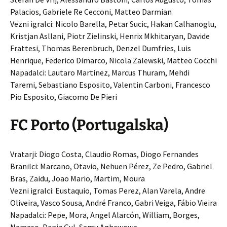
Palacios, Gabriele Re Cecconi, Matteo Darmian
Vezni igralci: Nicolo Barella, Petar Sucic, Hakan Calhanoglu,
Kristjan Asllani, Piotr Zielinski, Henrix Mkhitaryan, Davide
Frattesi, Thomas Berenbruch, Denzel Dumfries, Luis
Henrique, Federico Dimarco, Nicola Zalewski, Matteo Cocchi
Napadalci: Lautaro Martinez, Marcus Thuram, Mehdi
Taremi, Sebastiano Esposito, Valentin Carboni, Francesco
Pio Esposito, Giacomo De Pieri
FC Porto (Portugalska)
Vratarji: Diogo Costa, Claudio Romas, Diogo Fernandes
Branilci: Marcano, Otavio, Nehuen Pérez, Ze Pedro, Gabriel
Bras, Zaidu, Joao Mario, Martim, Moura
Vezni igralci: Eustaquio, Tomas Perez, Alan Varela, Andre
Oliveira, Vasco Sousa, André Franco, Gabri Veiga, Fábio Vieira
Napadalci: Pepe, Mora, Angel Alarcón, William, Borges,