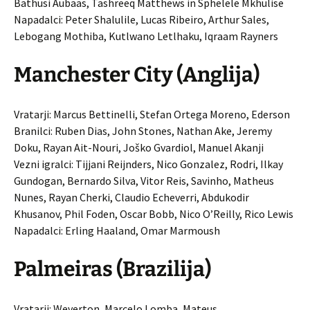
Bathusi Aubaas, Tashreeq Matthews in Sphelele Mkhulise
Napadalci: Peter Shalulile, Lucas Ribeiro, Arthur Sales,
Lebogang Mothiba, Kutlwano Letlhaku, Iqraam Rayners
Manchester City (Anglija)
Vratarji: Marcus Bettinelli, Stefan Ortega Moreno, Ederson
Branilci: Ruben Dias, John Stones, Nathan Ake, Jeremy
Doku, Rayan Ait-Nouri, Joško Gvardiol, Manuel Akanji
Vezni igralci: Tijjani Reijnders, Nico Gonzalez, Rodri, Ilkay
Gundogan, Bernardo Silva, Vitor Reis, Savinho, Matheus
Nunes, Rayan Cherki, Claudio Echeverri, Abdukodir
Khusanov, Phil Foden, Oscar Bobb, Nico O’Reilly, Rico Lewis
Napadalci: Erling Haaland, Omar Marmoush
Palmeiras (Brazilija)
Vratarji: Weverton, Marcelo Lomba, Mateus