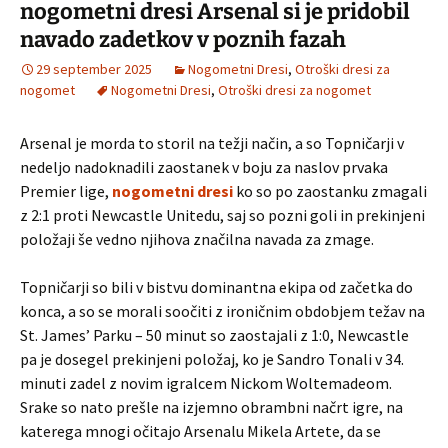
nogometni dresi Arsenal si je pridobil
navado zadetkov v poznih fazah
29 september 2025
Nogometni Dresi
,
Otroški dresi za
nogomet
Nogometni Dresi
,
Otroški dresi za nogomet
Arsenal je morda to storil na težji način, a so Topničarji v
nedeljo nadoknadili zaostanek v boju za naslov prvaka
Premier lige,
nogometni dresi
ko so po zaostanku zmagali
z 2:1 proti Newcastle Unitedu, saj so pozni goli in prekinjeni
položaji še vedno njihova značilna navada za zmage.
Topničarji so bili v bistvu dominantna ekipa od začetka do
konca, a so se morali soočiti z ironičnim obdobjem težav na
St. James’ Parku – 50 minut so zaostajali z 1:0, Newcastle
pa je dosegel prekinjeni položaj, ko je Sandro Tonali v 34.
minuti zadel z novim igralcem Nickom Woltemadeom.
Srake so nato prešle na izjemno obrambni načrt igre, na
katerega mnogi očitajo Arsenalu Mikela Artete, da se