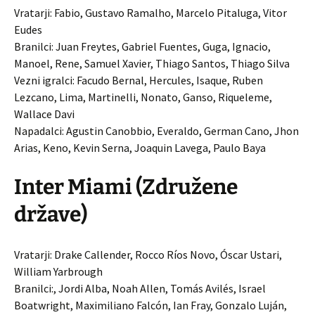
Vratarji: Fabio, Gustavo Ramalho, Marcelo Pitaluga, Vitor
Eudes
Branilci: Juan Freytes, Gabriel Fuentes, Guga, Ignacio,
Manoel, Rene, Samuel Xavier, Thiago Santos, Thiago Silva
Vezni igralci: Facudo Bernal, Hercules, Isaque, Ruben
Lezcano, Lima, Martinelli, Nonato, Ganso, Riqueleme,
Wallace Davi
Napadalci: Agustin Canobbio, Everaldo, German Cano, Jhon
Arias, Keno, Kevin Serna, Joaquin Lavega, Paulo Baya
Inter Miami (Združene
države)
Vratarji: Drake Callender, Rocco Ríos Novo, Óscar Ustari,
William Yarbrough
Branilci:, Jordi Alba, Noah Allen, Tomás Avilés, Israel
Boatwright, Maximiliano Falcón, Ian Fray, Gonzalo Luján,