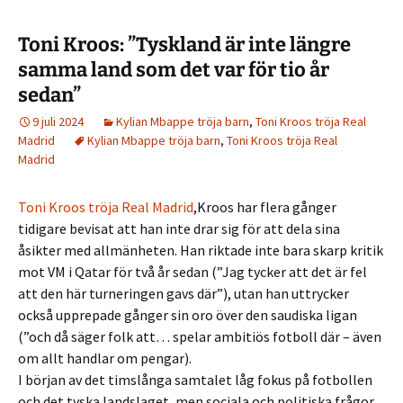
Toni Kroos: ”Tyskland är inte längre
samma land som det var för tio år
sedan”
9 juli 2024
Kylian Mbappe tröja barn
,
Toni Kroos tröja Real
Madrid
Kylian Mbappe tröja barn
,
Toni Kroos tröja Real
Madrid
Toni Kroos tröja Real Madrid
,Kroos har flera gånger
tidigare bevisat att han inte drar sig för att dela sina
åsikter med allmänheten. Han riktade inte bara skarp kritik
mot VM i Qatar för två år sedan (”Jag tycker att det är fel
att den här turneringen gavs där”), utan han uttrycker
också upprepade gånger sin oro över den saudiska ligan
(”och då säger folk att… spelar ambitiös fotboll där – även
om allt handlar om pengar).
I början av det timslånga samtalet låg fokus på fotbollen
och det tyska landslaget, men sociala och politiska frågor