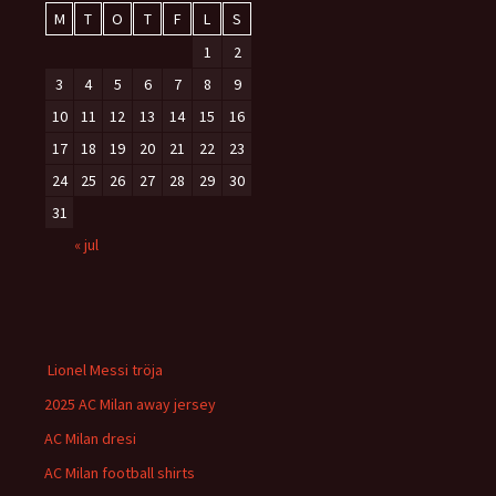
M
T
O
T
F
L
S
1
2
3
4
5
6
7
8
9
10
11
12
13
14
15
16
17
18
19
20
21
22
23
24
25
26
27
28
29
30
31
« jul
Lionel Messi tröja
2025 AC Milan away jersey
AC Milan dresi
AC Milan football shirts