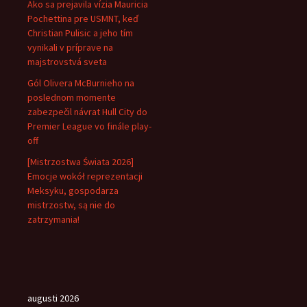
Ako sa prejavila vízia Mauricia
Pochettina pre USMNT, keď
Christian Pulisic a jeho tím
vynikali v príprave na
majstrovstvá sveta
Gól Olivera McBurnieho na
poslednom momente
zabezpečil návrat Hull City do
Premier League vo finále play-
off
[Mistrzostwa Świata 2026]
Emocje wokół reprezentacji
Meksyku, gospodarza
mistrzostw, są nie do
zatrzymania!
augusti 2026