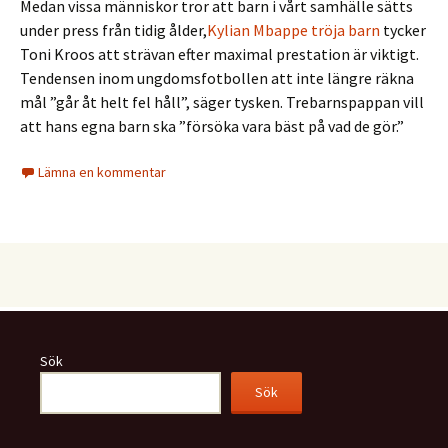
Medan vissa människor tror att barn i vårt samhälle sätts
under press från tidig ålder,
Kylian Mbappe tröja barn
tycker
Toni Kroos att strävan efter maximal prestation är viktigt.
Tendensen inom ungdomsfotbollen att inte längre räkna
mål ”går åt helt fel håll”, säger tysken. Trebarnspappan vill
att hans egna barn ska ”försöka vara bäst på vad de gör.”
Lämna en kommentar
Sök
Sök