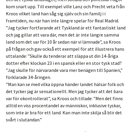
kom snart upp. Till exempel ville Lanz och Precht veta från
Kroos vilket land han såg sig själv och sin familj i i
framtiden, nu när han inte längre spelar för Real Madrid.
”Jag tycker fortfarande att Tyskland är ett fantastiskt land
och jag gillar att vara där, men det är inte längre samma
land som det var för 10 år sedan när vi lämnade”, sa Kroos
på frågan och gav också ett exempel för att illustrera hans
uttalande: ”Skulle du tenderar att släppa ut din 14-åriga
dotter efter klockan 23 i en spansk eller en stor tysk stad?
”Jag skulle för närvarande vara mer benägen till Spanien,”
förklarade 34-åringen.
”Man kan se med vilka öppna händer landet hälsar folk och
det tycker jag är sensationellt. Men jag tycker att det bara
var för okontrollerat”, sa Kroos och tillade: ”Men det finns
alltid en viss procentandel av människor, inklusive tyskar,
som inte är bra för ett land. Kan man inte skilja så blir det
svårt i slutändan.”