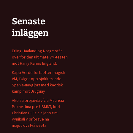
Senaste
inläggen
Erling Haaland og Norge står
overfor den ultimate VM-testen
mot Harry Kanes England.
Kapp Verde fortsetter magisk
VM, følger opp sjokkerende
Spania-uavgjort med kaotisk
kamp mot Uruguay
Ako sa prejavila vízia Mauricia
Pochettina pre USMNT, keď
Christian Pulisic a jeho tím
vynikali v príprave na
majstrovstvá sveta