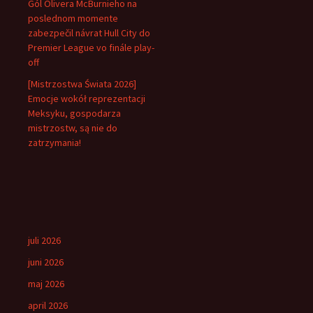
Gól Olivera McBurnieho na
poslednom momente
zabezpečil návrat Hull City do
Premier League vo finále play-
off
[Mistrzostwa Świata 2026]
Emocje wokół reprezentacji
Meksyku, gospodarza
mistrzostw, są nie do
zatrzymania!
juli 2026
juni 2026
maj 2026
april 2026