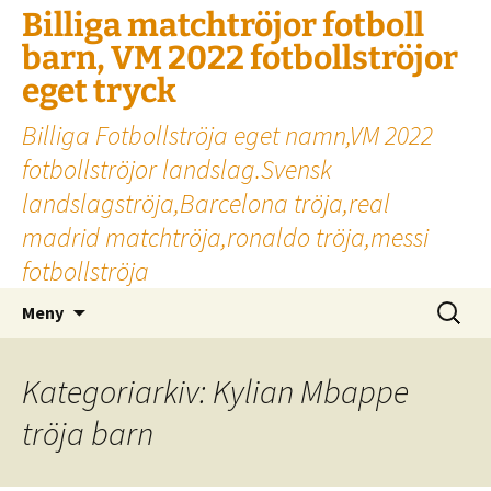
Billiga matchtröjor fotboll
barn, VM 2022 fotbollströjor
eget tryck
Billiga Fotbollströja eget namn,VM 2022
fotbollströjor landslag.Svensk
landslagströja,Barcelona tröja,real
madrid matchtröja,ronaldo tröja,messi
fotbollströja
Hoppa
Sök
Meny
till
efter:
innehåll
Kategoriarkiv: Kylian Mbappe
tröja barn