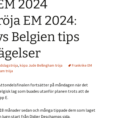
 EM 2024
röja EM 2024:
vs Belgien tips
ägelser
ndslagströja
,
köpa Jude Bellingham tröja
Frankrike EM
am tröja
ttondelsfinalen fortsätter på måndagen när det
elgisk lag som buades utanför planen trots att de
pp E.
ör 18 månader sedan och många tippade dem som laget
en lugn start från Didier Deschamps sida.