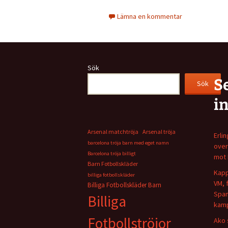
Lämna en kommentar
Sök
S
Sök
i
Arsenal matchtröja
Arsenal tröja
Erli
barcelona tröja barn med eget namn
over
Barcelona tröja billigt
mot 
Barn Fotbollskläder
Kapp
billiga fotbollskläder
VM, 
Billiga Fotbollskläder Barn
Span
Billiga
kamp
Fotbollströjor
Ako 