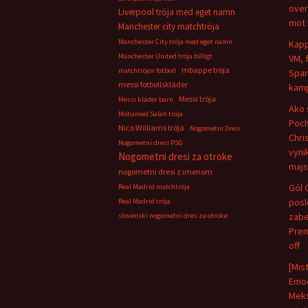
over
Liverpool tröja med eget namn
mot 
Manchester city matchtröja
Manchester City tröja med eget namn
Kapp
Manchester United tröja billigt
VM, 
mbappe tröja
matchtröjor fotboll
Span
messi fotbollskläder
kamp
Messi tröja
Messi kläder barn
Ako 
Mohamed Salah tröja
Poch
Nico Williams tröja
Nogometni Dresi
Chris
Nogometni dresi PSG
vyni
Nogometni dresi za otroke
majs
nogometni dresi z imenom
Gól 
Real Madrid matchtröja
pos
Real Madrid tröja
zabe
slovenski nogometni dres za otroke
Prem
off
[Mis
Emoc
Meks