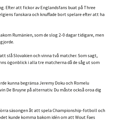
ng. Efter att fickor av Englandsfans buat på Three
giens fanskara och knuffade bort spelare efter att ha
 bakom Rumänien, som de slog 2-0 dagar tidigare, men
 gjorde.
r att slå Slovakien och vinna två matcher. Som sagt,
nns ögonblick i alla tre matcherna då de såg ut som
borde kunna begränsa Jeremy Doku och Romelu
in De Bruyne på alternativ. Du måste också oroa dig
 förra säsongen åt att spela Championship-fotboll och
-stödet kunde komma bakom idén om att Wout Faes