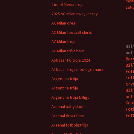
mist
Lionel Messi tröja
zatr
2025 AC Milan away jersey
AC Milan dresi
AC Milan football shirts
AC Milan tröja
Bil
AC Milan tröja barn
onl
Bar
Al-Nassr FC tröja 2024
Bil
Al-Nassr tröja med eget namn
Fot
fot
Argentina tröja
try
Argentina tröja
Bil
onl
Argentina tröja billigt
Köp
Arsenal babykläder
Fot
Arsenal drakt Barn
Fot
Arsenal fotbollströja