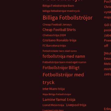
Poch
Billiga Fotbollströjor Barn
Chris
billiga fotbollströjor med tryck
vyni
Billiga Fotbollströjor
majs
Cheap Football Jerseys
Gól 
Cheap Football Shirts
pos
zabe
Chelsea tröja 2024
Cristiano Ronaldo tröja
Prem
off
FC Barcelona tröja
Fotbollskläder barn med namn
[Mis
fotbollströja med namn
Emoc
Fotbollströjor barn med eget namn
Meks
Fotbollströjor Billigt
mist
Fotbollströjor med
zatr
tryck
Inter Miami tröja
Köpa Billiga Fotbollströjor
Lamine Yamal tröja
Liverpool tröja
Lionel Messi tröja
Erli
Liverpool tröja herr