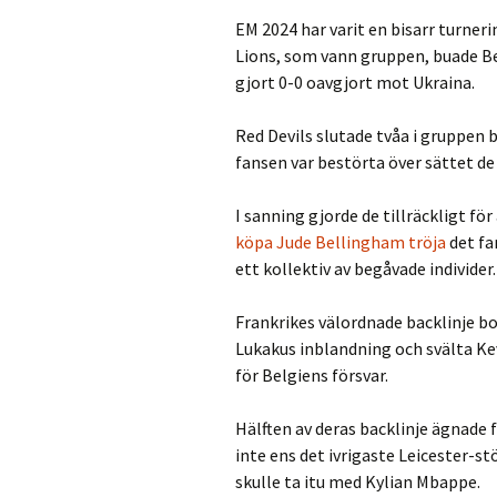
EM 2024 har varit en bisarr turneri
Lions, som vann gruppen, buade Bel
gjort 0-0 oavgjort mot Ukraina.
Red Devils slutade tvåa i gruppen
fansen var bestörta över sättet de
I sanning gjorde de tillräckligt fö
köpa Jude Bellingham tröja
det fa
ett kollektiv av begåvade individer.
Frankrikes välordnade backlinje 
Lukakus inblandning och svälta Kev
för Belgiens försvar.
Hälften av deras backlinje ägnade
inte ens det ivrigaste Leicester
skulle ta itu med Kylian Mbappe.