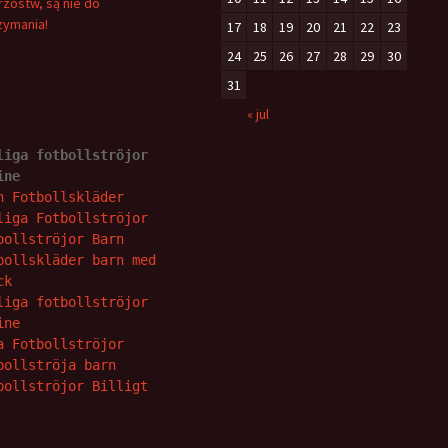
rzostw, są nie do
zymania!
17
18
19
20
21
22
23
24
25
26
27
28
29
30
31
« jul
liga fotbollströjor 
ine
n Fotbollskläder
liga Fotbollströjor
bollströjor Barn
bollskläder barn med 
ck
liga fotbollströjor 
ine
a Fotbollströjor
bollströja barn
bollströjor Billigt