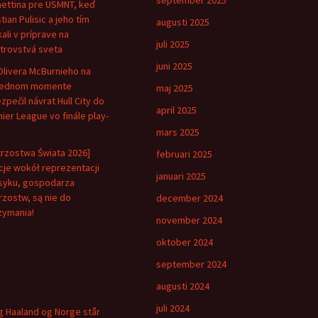
september 2025
ettina pre USMNT, keď
tian Pulisic a jeho tím
augusti 2025
kali v príprave na
juli 2025
trovstvá sveta
juni 2025
Olivera McBurnieho na
lednom momente
maj 2025
zpečil návrat Hull City do
april 2025
ier League vo finále play-
mars 2025
trzostwa Świata 2026]
februari 2025
je wokół reprezentacji
januari 2025
yku, gospodarza
rzostw, są nie do
december 2024
zymania!
november 2024
oktober 2024
september 2024
augusti 2024
juli 2024
ng Haaland og Norge står