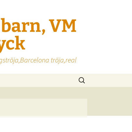
l barn, VM
ryck
gströja,Barcelona tröja,real
Sök
efter: