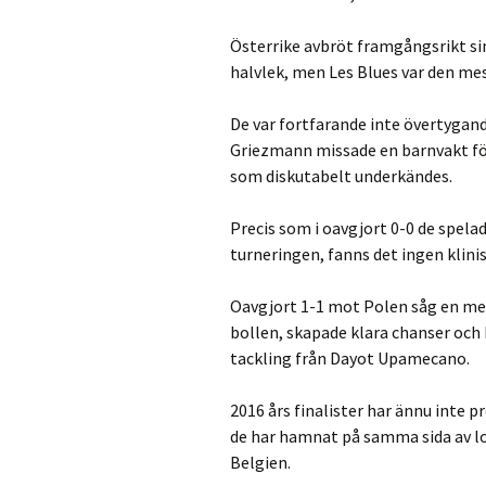
Österrike avbröt framgångsrikt si
halvlek, men Les Blues var den mes
De var fortfarande inte övertygan
Griezmann missade en barnvakt för
som diskutabelt underkändes.
Precis som i oavgjort 0-0 de spel
turneringen, fanns det ingen klini
Oavgjort 1-1 mot Polen såg en m
bollen, skapade klara chanser och
tackling från Dayot Upamecano.
2016 års finalister har ännu inte 
de har hamnat på samma sida av l
Belgien.