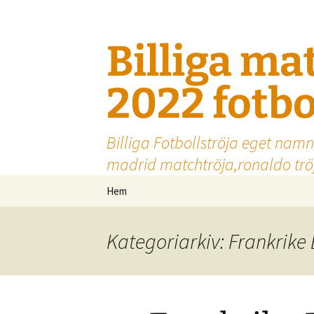
Billiga ma
2022 fotbo
Billiga Fotbollströja eget namn
madrid matchtröja,ronaldo tröj
Hoppa
Hem
till
innehåll
Kategoriarkiv: Frankrike