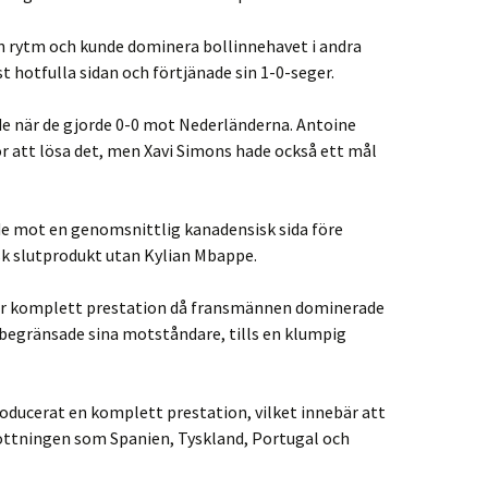
n rytm och kunde dominera bollinnehavet i andra
t hotfulla sidan och förtjänade sin 1-0-seger.
de när de gjorde 0-0 mot Nederländerna. Antoine
 att lösa det, men Xavi Simons hade också ett mål
ade mot en genomsnittlig kanadensisk sida före
sk slutprodukt utan Kylian Mbappe.
er komplett prestation då fransmännen dominerade
 begränsade sina motståndare, tills en klumpig
producerat en komplett prestation, vilket innebär att
ottningen som Spanien, Tyskland, Portugal och