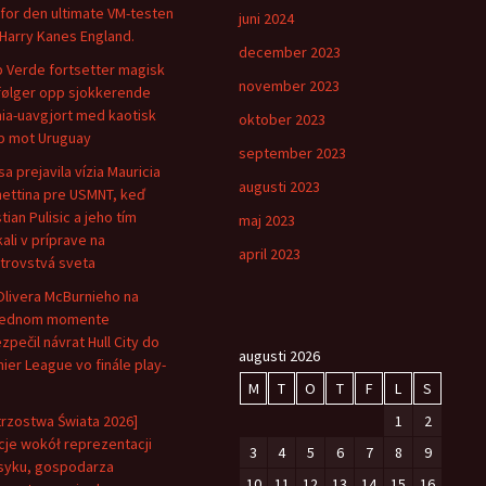
for den ultimate VM-testen
juni 2024
Harry Kanes England.
december 2023
 Verde fortsetter magisk
november 2023
følger opp sjokkerende
ia-uavgjort med kaotisk
oktober 2023
 mot Uruguay
september 2023
sa prejavila vízia Mauricia
augusti 2023
ettina pre USMNT, keď
tian Pulisic a jeho tím
maj 2023
kali v príprave na
april 2023
trovstvá sveta
Olivera McBurnieho na
lednom momente
zpečil návrat Hull City do
augusti 2026
ier League vo finále play-
M
T
O
T
F
L
S
trzostwa Świata 2026]
1
2
je wokół reprezentacji
3
4
5
6
7
8
9
yku, gospodarza
10
11
12
13
14
15
16