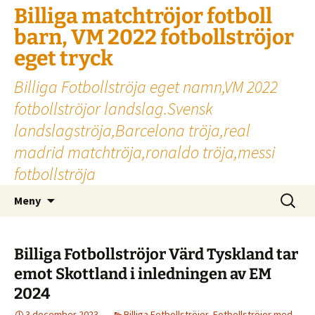
Billiga matchtröjor fotboll
barn, VM 2022 fotbollströjor
eget tryck
Billiga Fotbollströja eget namn,VM 2022
fotbollströjor landslag.Svensk
landslagströja,Barcelona tröja,real
madrid matchtröja,ronaldo tröja,messi
fotbollströja
Hoppa
Sök
Meny
till
efter:
innehåll
Billiga Fotbollströjor Värd Tyskland tar
emot Skottland i inledningen av EM
2024
3 december 2023
Billiga Fotbollströjor
,
Fotbollströjor med