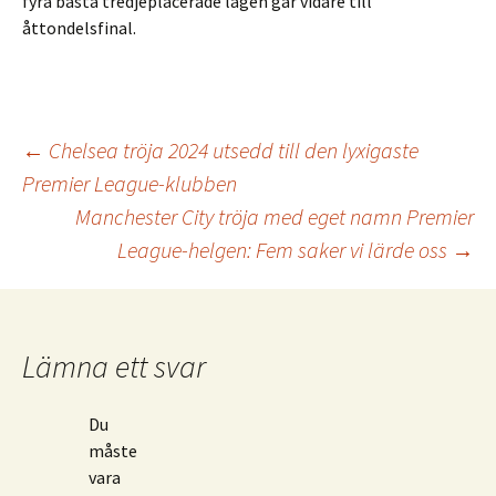
fyra bästa tredjeplacerade lagen går vidare till
åttondelsfinal.
Inläggsnavigering
←
Chelsea tröja 2024 utsedd till den lyxigaste
Premier League-klubben
Manchester City tröja med eget namn Premier
League-helgen: Fem saker vi lärde oss
→
Lämna ett svar
Du
måste
vara