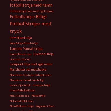
fotbollströja med namn
Fotbollströjor barn med eget namn
Fotbollströjor Billigt
Fotbollströjor med
tryck
Inter Miami tröja
Köpa Billiga Fotbollströjor
Lamine Yamal tröja
Liverpool tröja
Lionel Messi tröja
Liverpool tröja herr
Liverpool tröja med eget namn
Manchester city matchtröja
Manchester City tröja med eget namn
Manchester United tröja billigt
mbappe tröja
matchtröjor fotboll
messi fotbollskläder
Messi tröja
Messi kläder barn
Mohamed Salah tröja
Nico Williams tröja
Nogometni Dresi