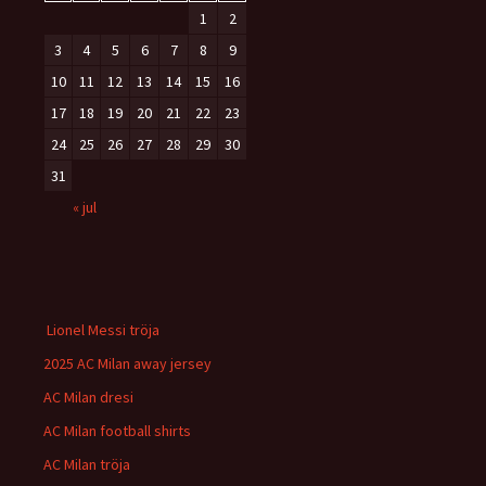
1
2
3
4
5
6
7
8
9
10
11
12
13
14
15
16
17
18
19
20
21
22
23
24
25
26
27
28
29
30
31
« jul
Lionel Messi tröja
2025 AC Milan away jersey
AC Milan dresi
AC Milan football shirts
AC Milan tröja