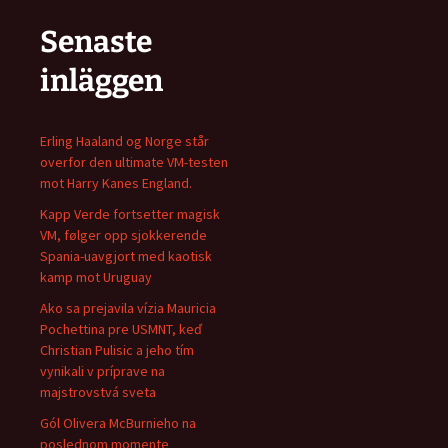
Senaste
inläggen
Erling Haaland og Norge står
overfor den ultimate VM-testen
mot Harry Kanes England.
Kapp Verde fortsetter magisk
VM, følger opp sjokkerende
Spania-uavgjort med kaotisk
kamp mot Uruguay
Ako sa prejavila vízia Mauricia
Pochettina pre USMNT, keď
Christian Pulisic a jeho tím
vynikali v príprave na
majstrovstvá sveta
Gól Olivera McBurnieho na
poslednom momente