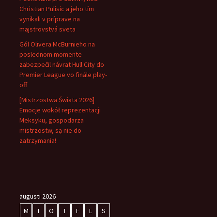
Christian Pulisic a jeho tím
vynikali v príprave na
majstrovstvá sveta
Gól Olivera McBurnieho na
poslednom momente
zabezpečil návrat Hull City do
Premier League vo finále play-
off
[Mistrzostwa Świata 2026]
Emocje wokół reprezentacji
Meksyku, gospodarza
mistrzostw, są nie do
zatrzymania!
augusti 2026
M
T
O
T
F
L
S