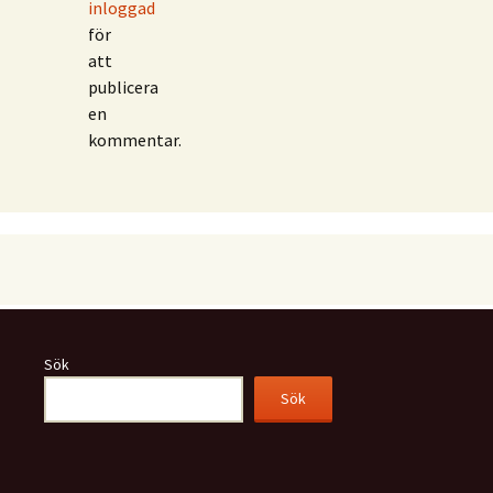
inloggad
för
att
publicera
en
kommentar.
Sök
Sök