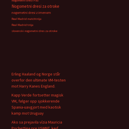
Nogometni dresi PSG
Nogometni dresi za otroke
nogometni dresi z imenom
Real Madrid matchtröja
Real Madrid tröja
slovenski nogometni dres za otroke
Erling Haaland og Norge står
overfor den ultimate VM-testen
mot Harry Kanes England.
Kapp Verde fortsetter magisk
VM, følger opp sjokkerende
Spania-uavgjort med kaotisk
kamp mot Uruguay
Ako sa prejavila vízia Mauricia
Pochettina pre USMNT, keď