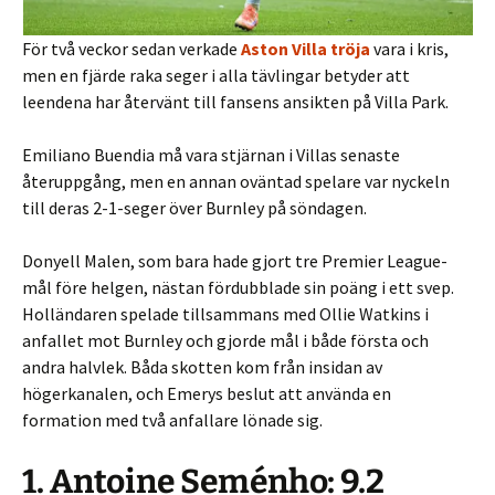
För två veckor sedan verkade
Aston Villa tröja
vara i kris,
men en fjärde raka seger i alla tävlingar betyder att
leendena har återvänt till fansens ansikten på Villa Park.
Emiliano Buendia må vara stjärnan i Villas senaste
återuppgång, men en annan oväntad spelare var nyckeln
till deras 2-1-seger över Burnley på söndagen.
Donyell Malen, som bara hade gjort tre Premier League-
mål före helgen, nästan fördubblade sin poäng i ett svep.
Holländaren spelade tillsammans med Ollie Watkins i
anfallet mot Burnley och gjorde mål i både första och
andra halvlek. Båda skotten kom från insidan av
högerkanalen, och Emerys beslut att använda en
formation med två anfallare lönade sig.
1. Antoine Seménho: 9.2