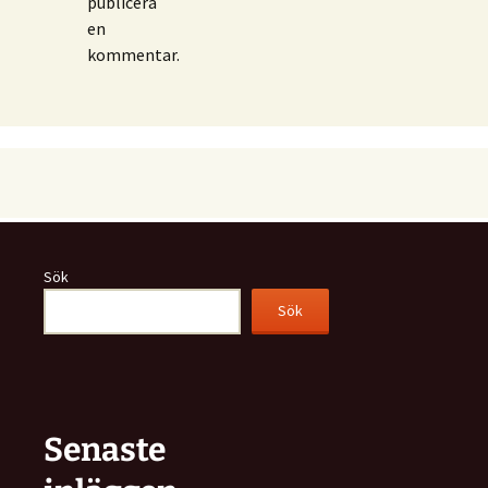
publicera
en
kommentar.
Sök
Sök
Senaste