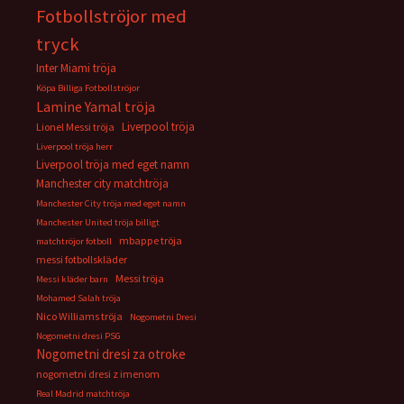
Fotbollströjor med
tryck
Inter Miami tröja
Köpa Billiga Fotbollströjor
Lamine Yamal tröja
Liverpool tröja
Lionel Messi tröja
Liverpool tröja herr
Liverpool tröja med eget namn
Manchester city matchtröja
Manchester City tröja med eget namn
Manchester United tröja billigt
mbappe tröja
matchtröjor fotboll
messi fotbollskläder
Messi tröja
Messi kläder barn
Mohamed Salah tröja
Nico Williams tröja
Nogometni Dresi
Nogometni dresi PSG
Nogometni dresi za otroke
nogometni dresi z imenom
Real Madrid matchtröja