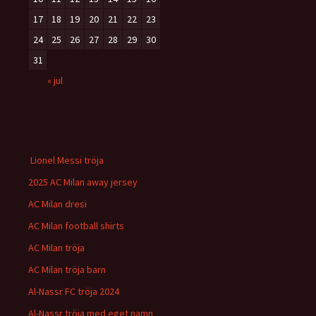
17
18
19
20
21
22
23
24
25
26
27
28
29
30
31
« jul
Lionel Messi tröja
2025 AC Milan away jersey
AC Milan dresi
AC Milan football shirts
AC Milan tröja
AC Milan tröja barn
Al-Nassr FC tröja 2024
Al-Nassr tröja med eget namn