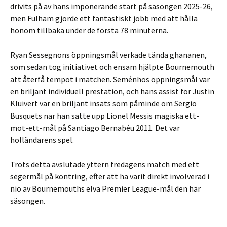
drivits på av hans imponerande start på säsongen 2025-26,
men Fulham gjorde ett fantastiskt jobb med att hålla
honom tillbaka under de första 78 minuterna.
Ryan Sessegnons öppningsmål verkade tända ghananen,
som sedan tog initiativet och ensam hjälpte Bournemouth
att återfå tempot i matchen. Seménhos öppningsmål var
en briljant individuell prestation, och hans assist för Justin
Kluivert var en briljant insats som påminde om Sergio
Busquets när han satte upp Lionel Messis magiska ett-
mot-ett-mål på Santiago Bernabéu 2011. Det var
holländarens spel.
Trots detta avslutade yttern fredagens match med ett
segermål på kontring, efter att ha varit direkt involverad i
nio av Bournemouths elva Premier League-mål den här
säsongen.