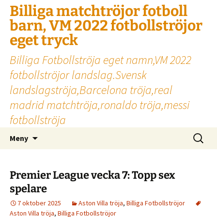
Billiga matchtröjor fotboll
barn, VM 2022 fotbollströjor
eget tryck
Billiga Fotbollströja eget namn,VM 2022
fotbollströjor landslag.Svensk
landslagströja,Barcelona tröja,real
madrid matchtröja,ronaldo tröja,messi
fotbollströja
Hoppa
Sök
Meny
till
efter:
innehåll
Premier League vecka 7: Topp sex
spelare
7 oktober 2025
Aston Villa tröja
,
Billiga Fotbollströjor
Aston Villa tröja
,
Billiga Fotbollströjor