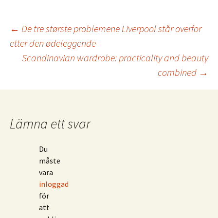
Inläggsnavigering
←
De tre største problemene Liverpool står overfor
etter den ødeleggende
Scandinavian wardrobe: practicality and beauty
combined
→
Lämna ett svar
Du
måste
vara
inloggad
för
att