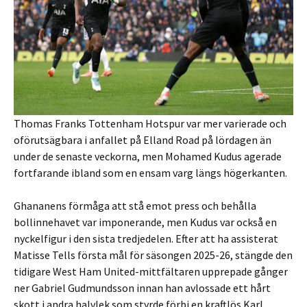
Thomas Franks Tottenham Hotspur var mer varierade och
oförutsägbara i anfallet på Elland Road på lördagen än
under de senaste veckorna, men Mohamed Kudus agerade
fortfarande ibland som en ensam varg längs högerkanten.
Ghananens förmåga att stå emot press och behålla
bollinnehavet var imponerande, men Kudus var också en
nyckelfigur i den sista tredjedelen. Efter att ha assisterat
Matisse Tells första mål för säsongen 2025-26, stängde den
tidigare West Ham United-mittfältaren upprepade gånger
ner Gabriel Gudmundsson innan han avlossade ett hårt
skott i andra halvlek som styrde förbi en kraftlös Karl