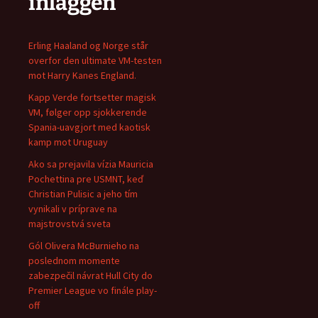
inläggen
Erling Haaland og Norge står
overfor den ultimate VM-testen
mot Harry Kanes England.
Kapp Verde fortsetter magisk
VM, følger opp sjokkerende
Spania-uavgjort med kaotisk
kamp mot Uruguay
Ako sa prejavila vízia Mauricia
Pochettina pre USMNT, keď
Christian Pulisic a jeho tím
vynikali v príprave na
majstrovstvá sveta
Gól Olivera McBurnieho na
poslednom momente
zabezpečil návrat Hull City do
Premier League vo finále play-
off