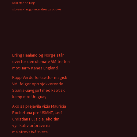
Real Madrid tröja
slovenski nogometni dres za otroke
Erling Haaland og Norge står
overfor den ultimate VM-testen
mot Harry Kanes England.
Kapp Verde fortsetter magisk
VM, følger opp sjokkerende
Spania-uavgjort med kaotisk
kamp mot Uruguay
Ako sa prejavila vízia Mauricia
Pochettina pre USMNT, keď
Christian Pulisic a jeho tím
vynikali v príprave na
majstrovstvá sveta