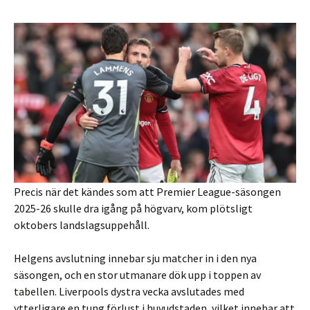
Precis när det kändes som att Premier League-säsongen
2025-26 skulle dra igång på högvarv, kom plötsligt
oktobers landslagsuppehåll.
Helgens avslutning innebar sju matcher in i den nya
säsongen, och en stor utmanare dök upp i toppen av
tabellen. Liverpools dystra vecka avslutades med
ytterligare en tung förlust i huvudstaden, vilket innebar att