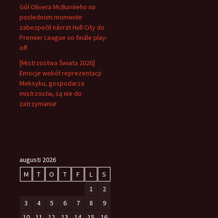
Gól Olivera McBurnieho na
poslednom momente
zabezpečil návrat Hull City do
Premier League vo finále play-
off
[Mistrzostwa Świata 2026]
Emocje wokół reprezentacji
Meksyku, gospodarza
mistrzostw, są nie do
zatrzymania!
augusti 2026
M
T
O
T
F
L
S
1
2
3
4
5
6
7
8
9
10
11
12
13
14
15
16