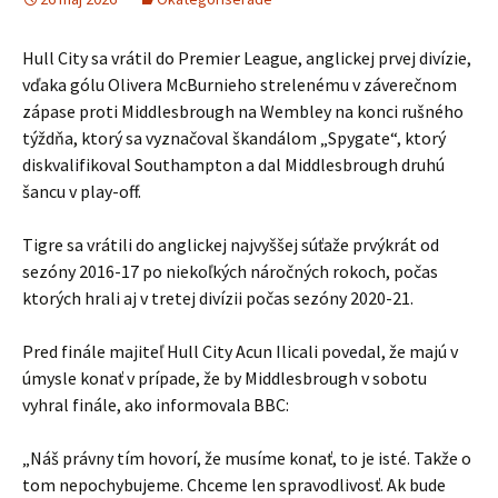
Hull City sa vrátil do Premier League, anglickej prvej divízie,
vďaka gólu Olivera McBurnieho strelenému v záverečnom
zápase proti Middlesbrough na Wembley na konci rušného
týždňa, ktorý sa vyznačoval škandálom „Spygate“, ktorý
diskvalifikoval Southampton a dal Middlesbrough druhú
šancu v play-off.
Tigre sa vrátili do anglickej najvyššej súťaže prvýkrát od
sezóny 2016-17 po niekoľkých náročných rokoch, počas
ktorých hrali aj v tretej divízii počas sezóny 2020-21.
Pred finále majiteľ Hull City Acun Ilicali povedal, že majú v
úmysle konať v prípade, že by Middlesbrough v sobotu
vyhral finále, ako informovala BBC:
„Náš právny tím hovorí, že musíme konať, to je isté. Takže o
tom nepochybujeme. Chceme len spravodlivosť. Ak bude