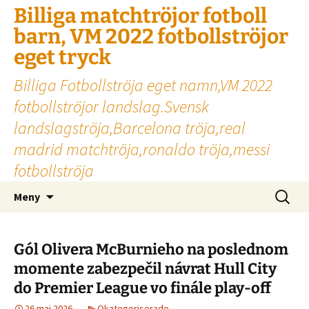
Billiga matchtröjor fotboll
barn, VM 2022 fotbollströjor
eget tryck
Billiga Fotbollströja eget namn,VM 2022
fotbollströjor landslag.Svensk
landslagströja,Barcelona tröja,real
madrid matchtröja,ronaldo tröja,messi
fotbollströja
Hoppa
Sök
Meny
till
efter:
innehåll
Gól Olivera McBurnieho na poslednom
momente zabezpečil návrat Hull City
do Premier League vo finále play-off
26 maj 2026
Okategoriserade