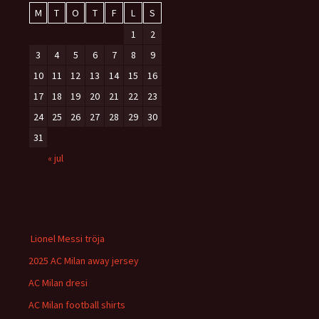
M
T
O
T
F
L
S
1
2
3
4
5
6
7
8
9
10
11
12
13
14
15
16
17
18
19
20
21
22
23
24
25
26
27
28
29
30
31
« jul
Lionel Messi tröja
2025 AC Milan away jersey
AC Milan dresi
AC Milan football shirts