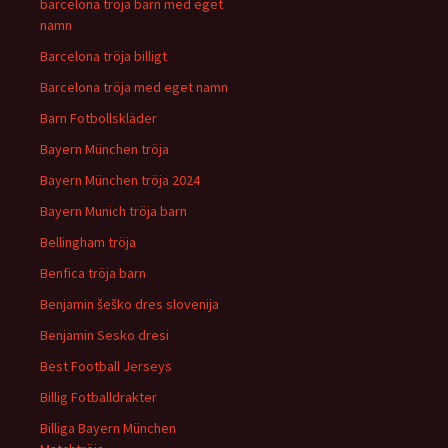
barcelona tröja barn med eget
namn
Barcelona tröja billigt
Barcelona tröja med eget namn
Barn Fotbollskläder
Bayern München tröja
Bayern München tröja 2024
Bayern Munich tröja barn
Bellingham tröja
Benfica tröja barn
Benjamin šeško dres slovenija
Benjamin Sesko dresi
Best Football Jerseys
Billig Fotballdrakter
Billiga Bayern München