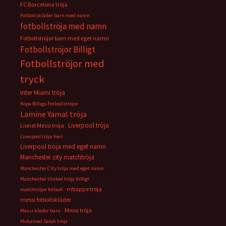
FC Barcelona tröja
Fotbollskläder barn med namn
fotbollströja med namn
Fotbollströjor barn med eget namn
Fotbollströjor Billigt
Fotbollströjor med
tryck
Inter Miami tröja
Köpa Billiga Fotbollströjor
Lamine Yamal tröja
Liverpool tröja
Lionel Messi tröja
Liverpool tröja herr
Liverpool tröja med eget namn
Manchester city matchtröja
Manchester City tröja med eget namn
Manchester United tröja billigt
mbappe tröja
matchtröjor fotboll
messi fotbollskläder
Messi tröja
Messi kläder barn
Mohamed Salah tröja