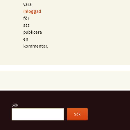
vara
inloggad
för
att
publicera
en
kommentar.
Sök
Sök