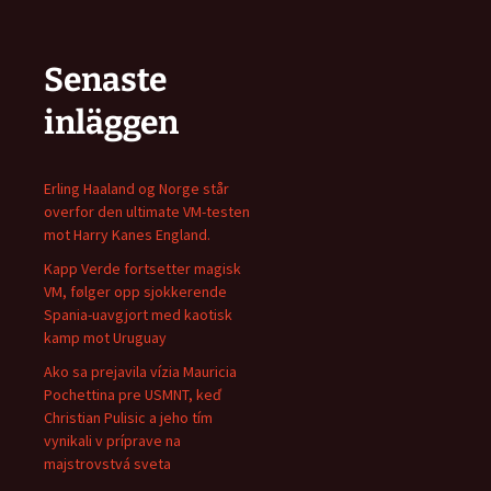
Senaste
inläggen
Erling Haaland og Norge står
overfor den ultimate VM-testen
mot Harry Kanes England.
Kapp Verde fortsetter magisk
VM, følger opp sjokkerende
Spania-uavgjort med kaotisk
kamp mot Uruguay
Ako sa prejavila vízia Mauricia
Pochettina pre USMNT, keď
Christian Pulisic a jeho tím
vynikali v príprave na
majstrovstvá sveta