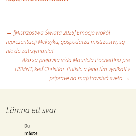
Inläggsnavigering
←
[Mistrzostwa Świata 2026] Emocje wokół
reprezentacji Meksyku, gospodarza mistrzostw, są
nie do zatrzymania!
Ako sa prejavila vízia Mauricia Pochettina pre
USMNT, keď Christian Pulisic a jeho tím vynikali v
príprave na majstrovstvá sveta
→
Lämna ett svar
Du
måste