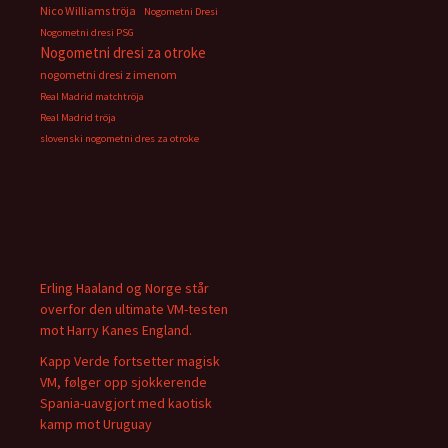
Nico Williams tröja
Nogometni Dresi
Nogometni dresi PSG
Nogometni dresi za otroke
nogometni dresi z imenom
Real Madrid matchtröja
Real Madrid tröja
slovenski nogometni dres za otroke
Erling Haaland og Norge står
overfor den ultimate VM-testen
mot Harry Kanes England.
Kapp Verde fortsetter magisk
VM, følger opp sjokkerende
Spania-uavgjort med kaotisk
kamp mot Uruguay