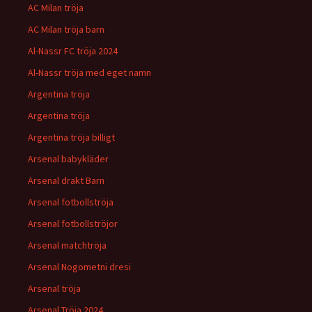
AC Milan tröja
AC Milan tröja barn
Al-Nassr FC tröja 2024
Al-Nassr tröja med eget namn
Argentina tröja
Argentina tröja
Argentina tröja billigt
Arsenal babykläder
Arsenal drakt Barn
Arsenal fotbollströja
Arsenal fotbollströjor
Arsenal matchtröja
Arsenal Nogometni dresi
Arsenal tröja
Arsenal Tröja 2024