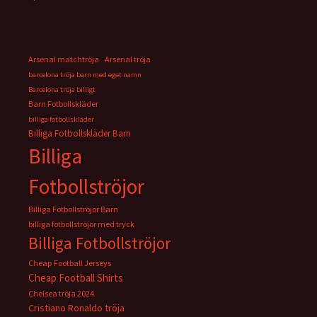
Arsenal matchtröja
Arsenal tröja
barcelona tröja barn med eget namn
Barcelona tröja billigt
Barn Fotbollskläder
billiga fotbollskläder
Billiga Fotbollskläder Barn
Billiga
Fotbollströjor
Billiga Fotbollströjor Barn
billiga fotbollströjor med tryck
Billiga Fotbollströjor
Cheap Football Jerseys
Cheap Football Shirts
Chelsea tröja 2024
Cristiano Ronaldo tröja