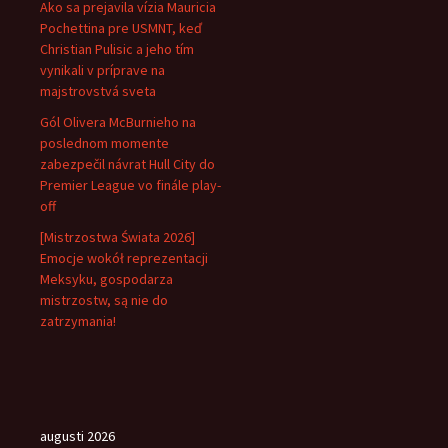
Ako sa prejavila vízia Mauricia
Pochettina pre USMNT, keď
Christian Pulisic a jeho tím
vynikali v príprave na
majstrovstvá sveta
Gól Olivera McBurnieho na
poslednom momente
zabezpečil návrat Hull City do
Premier League vo finále play-
off
[Mistrzostwa Świata 2026]
Emocje wokół reprezentacji
Meksyku, gospodarza
mistrzostw, są nie do
zatrzymania!
augusti 2026