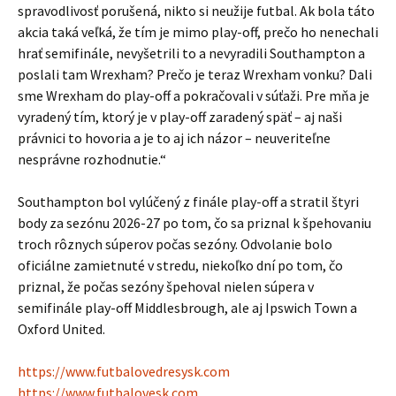
spravodlivosť porušená, nikto si neužije futbal. Ak bola táto
akcia taká veľká, že tím je mimo play-off, prečo ho nenechali
hrať semifinále, nevyšetrili to a nevyradili Southampton a
poslali tam Wrexham? Prečo je teraz Wrexham vonku? Dali
sme Wrexham do play-off a pokračovali v súťaži. Pre mňa je
vyradený tím, ktorý je v play-off zaradený späť – aj naši
právnici to hovoria a je to aj ich názor – neuveriteľne
nesprávne rozhodnutie.“
Southampton bol vylúčený z finále play-off a stratil štyri
body za sezónu 2026-27 po tom, čo sa priznal k špehovaniu
troch rôznych súperov počas sezóny. Odvolanie bolo
oficiálne zamietnuté v stredu, niekoľko dní po tom, čo
priznal, že počas sezóny špehoval nielen súpera v
semifinále play-off Middlesbrough, ale aj Ipswich Town a
Oxford United.
https://www.futbalovedresysk.com
https://www.futbalovesk.com