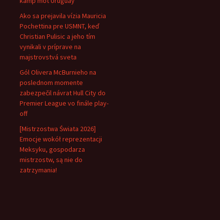
kamp mot Uruguay
Ako sa prejavila vízia Mauricia
Pochettina pre USMNT, keď
Christian Pulisic a jeho tím
vynikali v príprave na
majstrovstvá sveta
Gól Olivera McBurnieho na
poslednom momente
zabezpečil návrat Hull City do
Premier League vo finále play-
off
[Mistrzostwa Świata 2026]
Emocje wokół reprezentacji
Meksyku, gospodarza
mistrzostw, są nie do
zatrzymania!