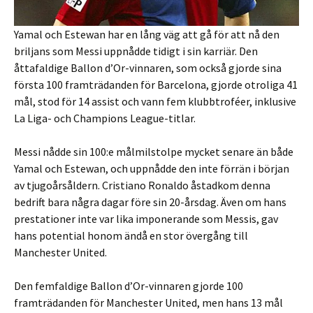
Yamal och Estewan har en lång väg att gå för att nå den
briljans som Messi uppnådde tidigt i sin karriär. Den
åttafaldige Ballon d’Or-vinnaren, som också gjorde sina
första 100 framträdanden för Barcelona, ​​​​gjorde otroliga 41
mål, stod för 14 assist och vann fem klubbtroféer, inklusive
La Liga- och Champions League-titlar.
Messi nådde sin 100:e målmilstolpe mycket senare än både
Yamal och Estewan, och uppnådde den inte förrän i början
av tjugoårsåldern. Cristiano Ronaldo åstadkom denna
bedrift bara några dagar före sin 20-årsdag. Även om hans
prestationer inte var lika imponerande som Messis, gav
hans potential honom ändå en stor övergång till
Manchester United.
Den femfaldige Ballon d’Or-vinnaren gjorde 100
framträdanden för Manchester United, men hans 13 mål