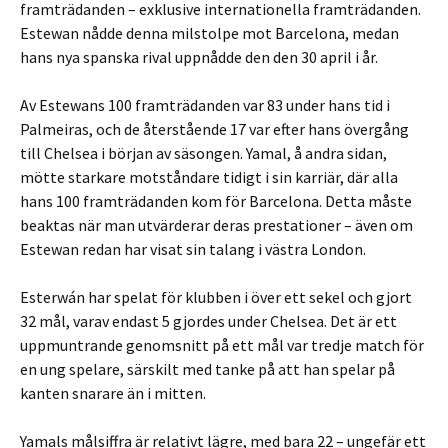
framträdanden – exklusive internationella framträdanden.
Estewan nådde denna milstolpe mot Barcelona, ​​medan
hans nya spanska rival uppnådde den den 30 april i år.
Av Estewans 100 framträdanden var 83 under hans tid i
Palmeiras, och de återstående 17 var efter hans övergång
till Chelsea i början av säsongen. Yamal, å andra sidan,
mötte starkare motståndare tidigt i sin karriär, där alla
hans 100 framträdanden kom för Barcelona. Detta måste
beaktas när man utvärderar deras prestationer – även om
Estewan redan har visat sin talang i västra London.
Esterwán har spelat för klubben i över ett sekel och gjort
32 mål, varav endast 5 gjordes under Chelsea. Det är ett
uppmuntrande genomsnitt på ett mål var tredje match för
en ung spelare, särskilt med tanke på att han spelar på
kanten snarare än i mitten.
Yamals målsiffra är relativt lägre, med bara 22 – ungefär ett