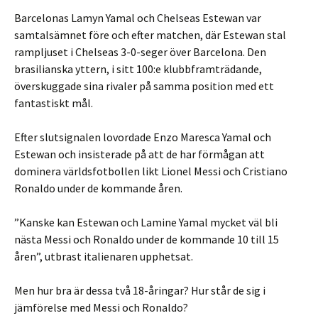
Barcelonas Lamyn Yamal och Chelseas Estewan var
samtalsämnet före och efter matchen, där Estewan stal
rampljuset i Chelseas 3-0-seger över Barcelona. Den
brasilianska yttern, i sitt 100:e klubbframträdande,
överskuggade sina rivaler på samma position med ett
fantastiskt mål.
Efter slutsignalen lovordade Enzo Maresca Yamal och
Estewan och insisterade på att de har förmågan att
dominera världsfotbollen likt Lionel Messi och Cristiano
Ronaldo under de kommande åren.
”Kanske kan Estewan och Lamine Yamal mycket väl bli
nästa Messi och Ronaldo under de kommande 10 till 15
åren”, utbrast italienaren upphetsat.
Men hur bra är dessa två 18-åringar? Hur står de sig i
jämförelse med Messi och Ronaldo?