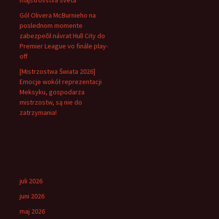
majstrovstvá sveta
Gól Olivera McBurnieho na
poslednom momente
zabezpečil návrat Hull City do
Premier League vo finále play-
off
[Mistrzostwa Świata 2026]
Emocje wokół reprezentacji
Meksyku, gospodarza
mistrzostw, są nie do
zatrzymania!
juli 2026
juni 2026
maj 2026