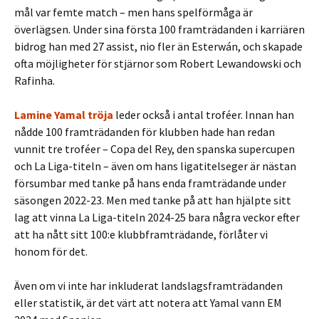
mål var femte match – men hans spelförmåga är
överlägsen. Under sina första 100 framträdanden i karriären
bidrog han med 27 assist, nio fler än Esterwán, och skapade
ofta möjligheter för stjärnor som Robert Lewandowski och
Rafinha.
Lamine Yamal tröja
leder också i antal troféer. Innan han
nådde 100 framträdanden för klubben hade han redan
vunnit tre troféer – Copa del Rey, den spanska supercupen
och La Liga-titeln – även om hans ligatitelseger är nästan
försumbar med tanke på hans enda framträdande under
säsongen 2022-23. Men med tanke på att han hjälpte sitt
lag att vinna La Liga-titeln 2024-25 bara några veckor efter
att ha nått sitt 100:e klubbframträdande, förlåter vi
honom för det.
Även om vi inte har inkluderat landslagsframträdanden
eller statistik, är det värt att notera att Yamal vann EM