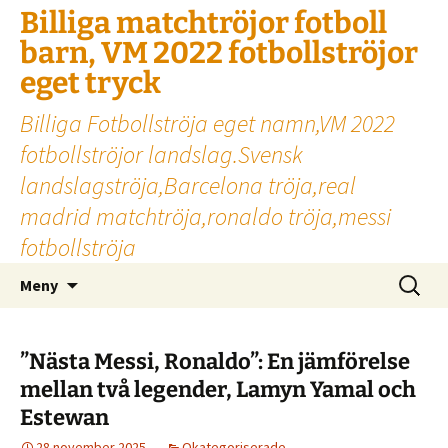
Billiga matchtröjor fotboll
barn, VM 2022 fotbollströjor
eget tryck
Billiga Fotbollströja eget namn,VM 2022
fotbollströjor landslag.Svensk
landslagströja,Barcelona tröja,real
madrid matchtröja,ronaldo tröja,messi
fotbollströja
Hoppa
Sök
Meny
till
efter:
innehåll
”Nästa Messi, Ronaldo”: En jämförelse
mellan två legender, Lamyn Yamal och
Estewan
28 november 2025
Okategoriserade