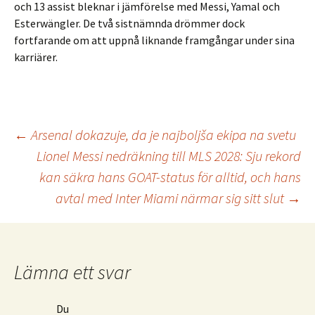
och 13 assist bleknar i jämförelse med Messi, Yamal och
Esterwängler. De två sistnämnda drömmer dock
fortfarande om att uppnå liknande framgångar under sina
karriärer.
Inläggsnavigering
←
Arsenal dokazuje, da je najboljša ekipa na svetu
Lionel Messi nedräkning till MLS 2028: Sju rekord
kan säkra hans GOAT-status för alltid, och hans
avtal med Inter Miami närmar sig sitt slut
→
Lämna ett svar
Du