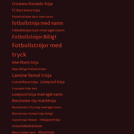
Cristiano Ronaldo tröja
FC Barcelona tröja
Fotbollskläder barn med namn
fotbollströja med namn
Fotbollströjor barn med eget namn
Fotbollströjor Billigt
Fotbollströjor med
tryck
Inter Miami tröja
Köpa Billiga Fotbollströjor
Lamine Yamal tröja
Liverpool tröja
Lionel Messi tröja
Liverpool tröja herr
Liverpool tröja med eget namn
Manchester city matchtröja
Manchester City tröja med eget namn
Manchester United tröja billigt
mbappe tröja
matchtröjor fotboll
messi fotbollskläder
Messi tröja
Messi kläder barn