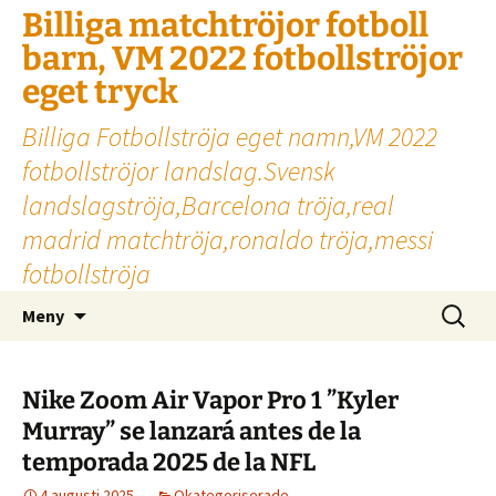
Billiga matchtröjor fotboll
barn, VM 2022 fotbollströjor
eget tryck
Billiga Fotbollströja eget namn,VM 2022
fotbollströjor landslag.Svensk
landslagströja,Barcelona tröja,real
madrid matchtröja,ronaldo tröja,messi
fotbollströja
Hoppa
Sök
Meny
till
efter:
innehåll
Nike Zoom Air Vapor Pro 1 ”Kyler
Murray” se lanzará antes de la
temporada 2025 de la NFL
4 augusti 2025
Okategoriserade