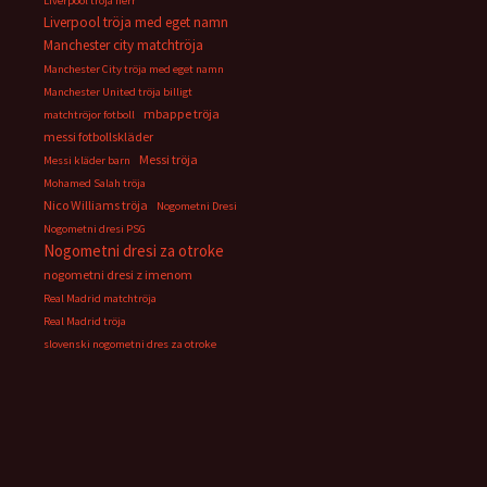
Liverpool tröja herr
Liverpool tröja med eget namn
Manchester city matchtröja
Manchester City tröja med eget namn
Manchester United tröja billigt
mbappe tröja
matchtröjor fotboll
messi fotbollskläder
Messi tröja
Messi kläder barn
Mohamed Salah tröja
Nico Williams tröja
Nogometni Dresi
Nogometni dresi PSG
Nogometni dresi za otroke
nogometni dresi z imenom
Real Madrid matchtröja
Real Madrid tröja
slovenski nogometni dres za otroke