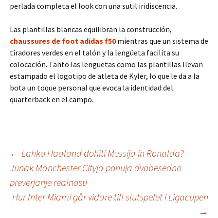
perlada completa el look con una sutil iridiscencia.
Las plantillas blancas equilibran la construcción,
chaussures de foot adidas f50
mientras que un sistema de
tiradores verdes en el talón y la lengüeta facilita su
colocación. Tanto las lengüetas como las plantillas llevan
estampado el logotipo de atleta de Kyler, lo que le da a la
bota un toque personal que evoca la identidad del
quarterback en el campo.
Inläggsnavigering
←
Lahko Haaland dohiti Messija in Ronalda?
Junak Manchester Cityja ponuja dvobesedno
preverjanje realnosti
Hur Inter Miami går vidare till slutspelet i Ligacupen
→