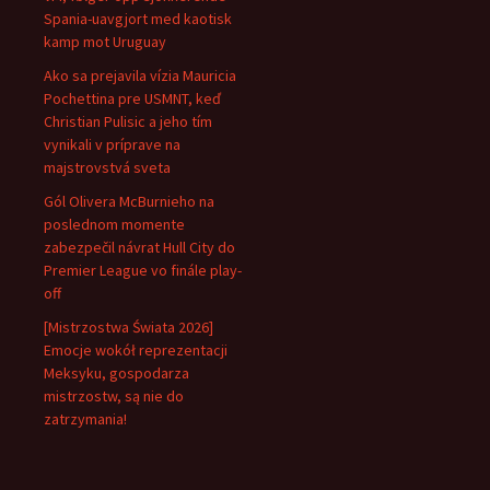
Spania-uavgjort med kaotisk
kamp mot Uruguay
Ako sa prejavila vízia Mauricia
Pochettina pre USMNT, keď
Christian Pulisic a jeho tím
vynikali v príprave na
majstrovstvá sveta
Gól Olivera McBurnieho na
poslednom momente
zabezpečil návrat Hull City do
Premier League vo finále play-
off
[Mistrzostwa Świata 2026]
Emocje wokół reprezentacji
Meksyku, gospodarza
mistrzostw, są nie do
zatrzymania!