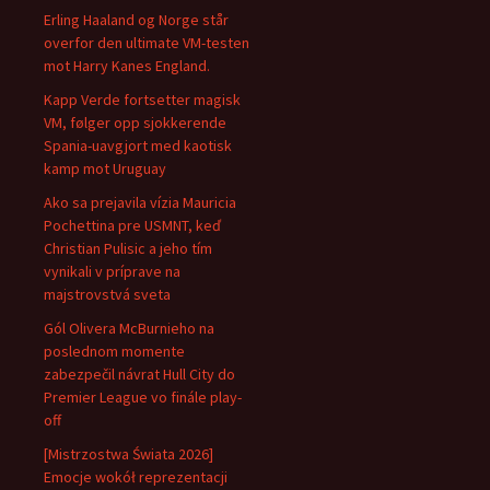
Erling Haaland og Norge står
overfor den ultimate VM-testen
mot Harry Kanes England.
Kapp Verde fortsetter magisk
VM, følger opp sjokkerende
Spania-uavgjort med kaotisk
kamp mot Uruguay
Ako sa prejavila vízia Mauricia
Pochettina pre USMNT, keď
Christian Pulisic a jeho tím
vynikali v príprave na
majstrovstvá sveta
Gól Olivera McBurnieho na
poslednom momente
zabezpečil návrat Hull City do
Premier League vo finále play-
off
[Mistrzostwa Świata 2026]
Emocje wokół reprezentacji