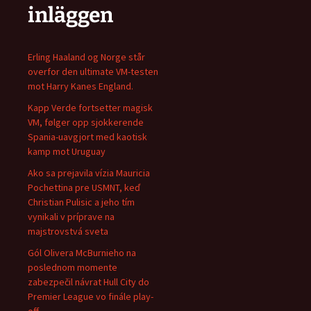
inläggen
Erling Haaland og Norge står
overfor den ultimate VM-testen
mot Harry Kanes England.
Kapp Verde fortsetter magisk
VM, følger opp sjokkerende
Spania-uavgjort med kaotisk
kamp mot Uruguay
Ako sa prejavila vízia Mauricia
Pochettina pre USMNT, keď
Christian Pulisic a jeho tím
vynikali v príprave na
majstrovstvá sveta
Gól Olivera McBurnieho na
poslednom momente
zabezpečil návrat Hull City do
Premier League vo finále play-