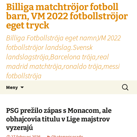
Billiga matchtröjor fotboll
barn, VM 2022 fotbollströjor
eget tryck
Billiga Fotbollströja eget namn,VM 2022
fotbollströjor landslag.Svensk
landslagströja,Barcelona tröja,real
madrid matchtröja,ronaldo tröja,messi
fotbollströja
Hoppa
Sök
Meny
till
efter:
innehåll
PSG prežilo zápas s Monacom, ale
obhajcovia titulu v Lige majstrov
vyzerajú
27 februari 2026
Okategoriserade