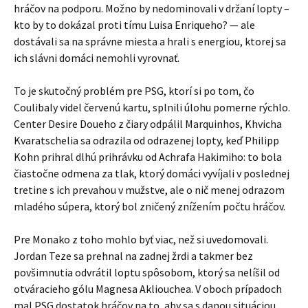
hráčov na podporu. Možno by nedominovali v držaní lopty –
kto by to dokázal proti tímu Luisa Enriqueho? — ale
dostávali sa na správne miesta a hrali s energiou, ktorej sa
ich slávni domáci nemohli vyrovnať.
To je skutočný problém pre PSG, ktorí si po tom, čo
Coulibaly videl červenú kartu, splnili úlohu pomerne rýchlo.
Center Desire Doueho z čiary odpálil Marquinhos, Khvicha
Kvaratschelia sa odrazila od odrazenej lopty, keď Philipp
Kohn prihral dlhú prihrávku od Achrafa Hakimiho: to bola
čiastočne odmena za tlak, ktorý domáci vyvíjali v poslednej
tretine s ich prevahou v mužstve, ale o nič menej odrazom
mladého súpera, ktorý bol zničený znížením počtu hráčov.
Pre Monako z toho mohlo byť viac, než si uvedomovali.
Jordan Teze sa prehnal na zadnej žrdi a takmer bez
povšimnutia odvrátil loptu spôsobom, ktorý sa nelíšil od
otváracieho gólu Magnesa Akliouchea. V oboch prípadoch
mal PSG dostatok hráčov na to, aby sa s danou situáciou