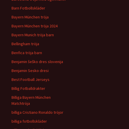
Barn Fotbollskläder
Bayern München tröja
Bayern München tröja 2024
Bayern Munich tröja barn
Bellingham tröja
Benfica tröja barn
Benjamin šeško dres slovenija
Benjamin Sesko dresi
Best Football Jerseys
Billig Fotballdrakter
Billiga Bayern München
Matchtröja
billiga Cristiano Ronaldo tröjor
billiga fotbollskläder