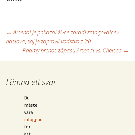
Inläggsnavigering
←
Arsenal je pokazal živce zaradi zmagovalcev
naslova, saj je zapravil vodstvo z 2:0
Priamy prenos zápasu Arsenal vs. Chelsea
→
Lämna ett svar
Du
måste
vara
inloggad
för
att