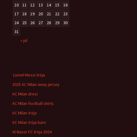
10
11
12
13
14
15
16
17
18
19
20
21
22
23
24
25
26
27
28
29
30
31
« jul
Lionel Messi tröja
2025 AC Milan away jersey
AC Milan dresi
AC Milan football shirts
AC Milan tröja
AC Milan tröja barn
Al-Nassr FC tröja 2024