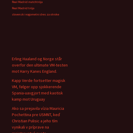
Real Madrid matchtröja
Real Madrid tröja
slovenski nogometni dres za otroke
Erling Haaland og Norge står
overfor den ultimate VM-testen
mot Harry Kanes England.
Kapp Verde fortsetter magisk
VM, følger opp sjokkerende
Spania-uavgjort med kaotisk
kamp mot Uruguay
Ako sa prejavila vízia Mauricia
Pochettina pre USMNT, keď
Christian Pulisic a jeho tím
vynikali v príprave na