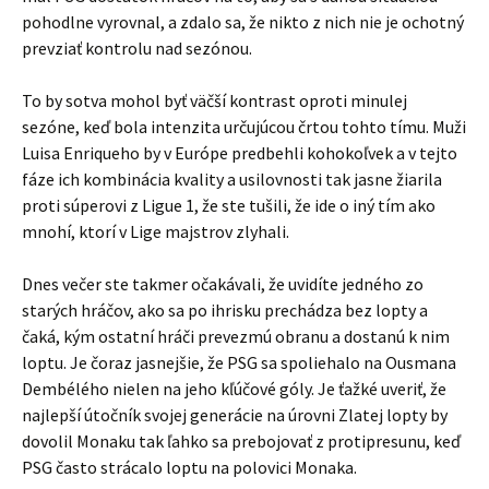
pohodlne vyrovnal, a zdalo sa, že nikto z nich nie je ochotný
prevziať kontrolu nad sezónou.
To by sotva mohol byť väčší kontrast oproti minulej
sezóne, keď bola intenzita určujúcou črtou tohto tímu. Muži
Luisa Enriqueho by v Európe predbehli kohokoľvek a v tejto
fáze ich kombinácia kvality a usilovnosti tak jasne žiarila
proti súperovi z Ligue 1, že ste tušili, že ide o iný tím ako
mnohí, ktorí v Lige majstrov zlyhali.
Dnes večer ste takmer očakávali, že uvidíte jedného zo
starých hráčov, ako sa po ihrisku prechádza bez lopty a
čaká, kým ostatní hráči prevezmú obranu a dostanú k nim
loptu. Je čoraz jasnejšie, že PSG sa spoliehalo na Ousmana
Dembélého nielen na jeho kľúčové góly. Je ťažké uveriť, že
najlepší útočník svojej generácie na úrovni Zlatej lopty by
dovolil Monaku tak ľahko sa prebojovať z protipresunu, keď
PSG často strácalo loptu na polovici Monaka.