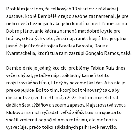
Problém je v tom, že celkových 13 štartov v základnej
zostave, ktoré Dembélé v tejto sezóne zaznamenal, je pre
neho oveľa bežnejších ako jeho kondícia pred 12 mesiacmi.
Dobré plánovanie kádra znamená mať dobré krytie pre
hráčov, o ktorých viete, že sú najzraniteľnejší. Nie je úplne
jasné, či je útočná trojica Bradley Barcola, Doue a
Kvaratschelia, ktorú tu a tam zastúpi Gonçalo Ramos, taká.
Dembelé nie je jediný, kto cíti problémy. Fabian Ruiz dnes
večer chýbal; je ťažké nájsť základný kameň tohto
majstrovského tímu, ktorý by nezameškal čas. A to nie je
prekvapujúce. Bol to tím, ktorý bol trénovaný tak, aby
dosiahol svoj vrchol 31. mája 2025. Potom museli hrať
ďalších šesť týždňov a sedem zápasov. Majstrovstvá sveta
klubov si na nich vyžiadali veľkú záťaž. Luis Enrique sa to
snažil zmierniť odpočinkom a rotáciou, ale možno to
vysvetľuje, prečo toľko základných prihrávok nevyšlo.