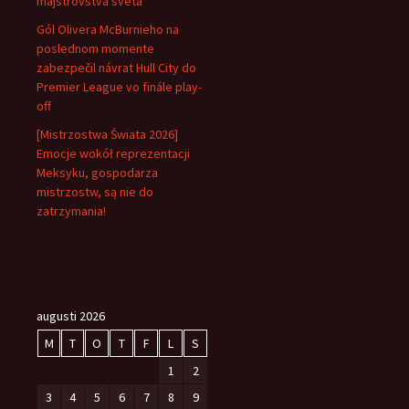
majstrovstvá sveta
Gól Olivera McBurnieho na
poslednom momente
zabezpečil návrat Hull City do
Premier League vo finále play-
off
[Mistrzostwa Świata 2026]
Emocje wokół reprezentacji
Meksyku, gospodarza
mistrzostw, są nie do
zatrzymania!
augusti 2026
M
T
O
T
F
L
S
1
2
3
4
5
6
7
8
9