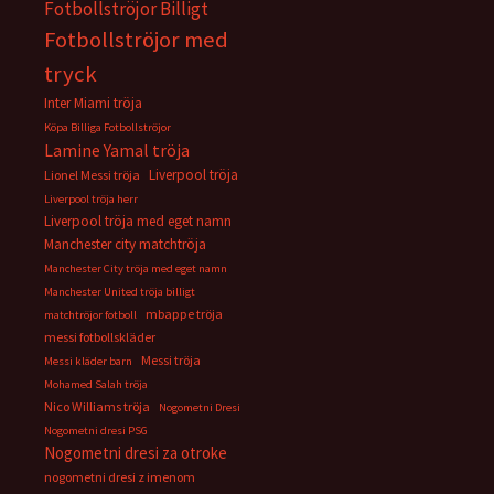
Fotbollströjor Billigt
Fotbollströjor med
tryck
Inter Miami tröja
Köpa Billiga Fotbollströjor
Lamine Yamal tröja
Liverpool tröja
Lionel Messi tröja
Liverpool tröja herr
Liverpool tröja med eget namn
Manchester city matchtröja
Manchester City tröja med eget namn
Manchester United tröja billigt
mbappe tröja
matchtröjor fotboll
messi fotbollskläder
Messi tröja
Messi kläder barn
Mohamed Salah tröja
Nico Williams tröja
Nogometni Dresi
Nogometni dresi PSG
Nogometni dresi za otroke
nogometni dresi z imenom