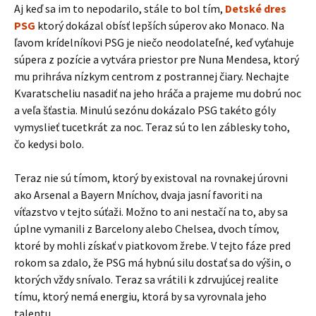
Aj keď sa im to nepodarilo, stále to bol tím,
Detské dres
PSG
ktorý dokázal obísť lepších súperov ako Monaco. Na
ľavom krídelníkovi PSG je niečo neodolateľné, keď vyťahuje
súpera z pozície a vytvára priestor pre Nuna Mendesa, ktorý
mu prihráva nízkym centrom z postrannej čiary. Nechajte
Kvaratscheliu nasadiť na jeho hráča a prajeme mu dobrú noc
a veľa šťastia. Minulú sezónu dokázalo PSG takéto góly
vymyslieť tucetkrát za noc. Teraz sú to len záblesky toho,
čo kedysi bolo.
Teraz nie sú tímom, ktorý by existoval na rovnakej úrovni
ako Arsenal a Bayern Mníchov, dvaja jasní favoriti na
víťazstvo v tejto súťaži. Možno to ani nestačí na to, aby sa
úplne vymanili z Barcelony alebo Chelsea, dvoch tímov,
ktoré by mohli získať v piatkovom žrebe. V tejto fáze pred
rokom sa zdalo, že PSG má hybnú silu dostať sa do výšin, o
ktorých vždy snívalo. Teraz sa vrátili k zdrvujúcej realite
tímu, ktorý nemá energiu, ktorá by sa vyrovnala jeho
talentu.