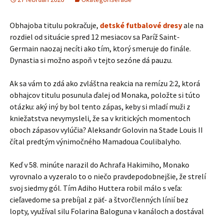
Obhajoba titulu pokračuje,
detské futbalové dresy
ale na
rozdiel od situácie spred 12 mesiacov sa Paríž Saint-
Germain naozaj necíti ako tím, ktorý smeruje do finále.
Dynastia si možno aspoň v tejto sezóne dá pauzu.
Ak sa vám to zdá ako zvláštna reakcia na remízu 2:2, ktorá
obhajcov titulu posunula ďalej od Monaka, položte si túto
otázku: aký iný by bol tento zápas, keby si mladí muži z
kniežatstva nevymysleli, že sa v kritických momentoch
oboch zápasov vylúčia? Aleksandr Golovin na Stade Louis II
čítal predtým výnimočného Mamadoua Coulibalyho.
Keď v 58. minúte narazil do Achrafa Hakimiho, Monako
vyrovnalo a vyzeralo to o niečo pravdepodobnejšie, že strelí
svoj siedmy gól. Tím Adiho Huttera robil málo s veľa:
cieľavedome sa prebíjal z päť- a štvorčlenných línií bez
lopty, využíval silu Folarina Baloguna v kanáloch a dostával