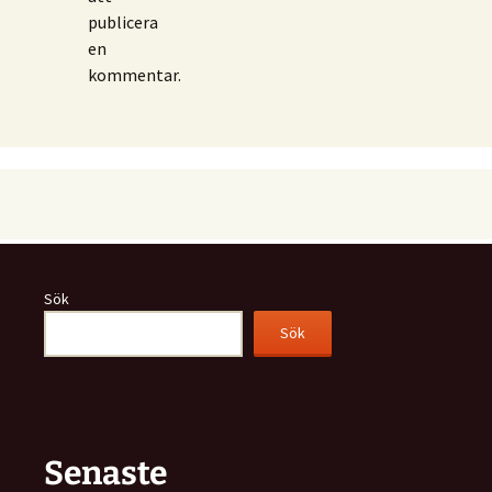
publicera
en
kommentar.
Sök
Sök
Senaste