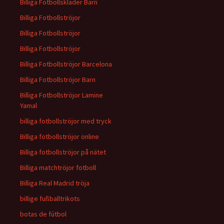
Billiga Fotbollskläder Barn
Billiga Fotbollströjor
Billiga Fotbollströjor
Billiga Fotbollströjor
Billiga Fotbollströjor Barcelona
Billiga Fotbollströjor Barn
Billiga Fotbollströjor Lamine
Yamal
billiga fotbollströjor med tryck
Billiga fotbollströjor online
Billiga fotbollströjor på nätet
Billiga matchtröjor fotboll
Billiga Real Madrid tröja
billige fußballtrikots
botas de fútbol