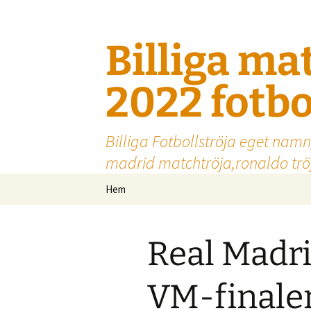
Billiga ma
2022 fotbo
Billiga Fotbollströja eget namn
madrid matchtröja,ronaldo tröj
Hoppa
Hem
till
innehåll
Real Madri
VM-finale