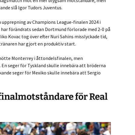
utslagsmatch mot en mer blygsam motståndare, men
ande slå Igor Tudors Juventus.
 en upprepning av Champions League-finalen 2024 i
t har förändrats sedan Dortmund förlorade med 2-0 på
ko Kovac tog över efter Nuri Sahins misslyckade tid,
ränaren har gjort en produktiv start.
mötte Monterrey i åttondelsfinalen, men
 En seger för Tyskland skulle innebära att bröderna
nde seger för Mexiko skulle innebära att Sergio
finalmotståndare för Real