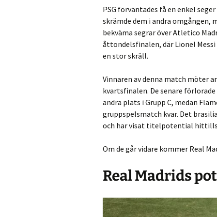
PSG förväntades få en enkel seger
skrämde dem i andra omgången, men
bekväma segrar över Atletico Madr
åttondelsfinalen, där Lionel Mess
en stor skräll.
Vinnaren av denna match möter an
kvartsfinalen. De senare förlorade
andra plats i Grupp C, medan Flam
gruppspelsmatch kvar. Det brasili
och har visat titelpotential hittills
Om de går vidare kommer Real Madri
Real Madrids pot