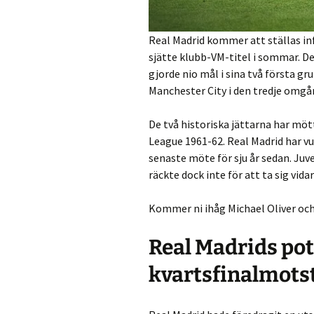
Real Madrid kommer att ställas inf
sjätte klubb-VM-titel i sommar. D
gjorde nio mål i sina två första 
Manchester City i den tredje omgån
De två historiska jättarna har möt
League 1961-62. Real Madrid har vu
senaste möte för sju år sedan. Ju
räckte dock inte för att ta sig vid
Kommer ni ihåg Michael Oliver och
Real Madrids pot
kvartsfinalmots