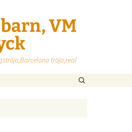
l barn, VM
ryck
gströja,Barcelona tröja,real
Sök
efter: