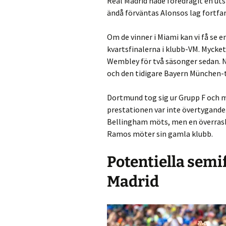
Real Madrid hade föredragit en 
ändå förväntas Alonsos lag fortfar
Om de vinner i Miami kan vi få se
kvartsfinalerna i klubb-VM. Mycke
Wembley för två säsonger sedan. Ni
och den tidigare Bayern München-t
Dortmund tog sig ur Grupp F och 
prestationen var inte övertygande.
Bellingham möts, men en överraska
Ramos möter sin gamla klubb.
Potentiella semi
Madrid