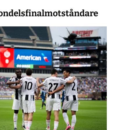
tondelsfinalmotståndare