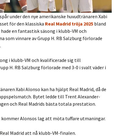
 spår under den nye amerikanske huvudtränaren Xabi
sset för den klassiska
Real Madrid tröja 2025
bland
d hade en fantastisk säsong i klubb-VM och
orna som vinnare av Grupp H. RB Salzburg förlorade
.
ng i klubb-VM och kvalificerade sig till
pp H. RB Salzburg förlorade med 3-0 i svalt väder i
änaren Xabi Alonso kan ha hjälpt Real Madrid, då de
 gruppspelsmatch. Bytet ledde till Trent Alexander-
ngen och Real Madrids bästa totala prestation.
n kommer Alonsos lag att möta tuffare utmaningar.
 Real Madrid att nå klubb-VM-finalen.