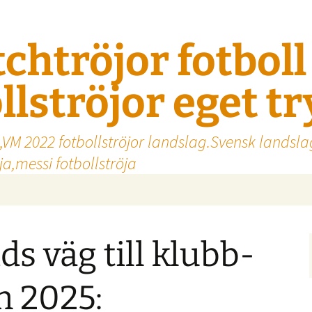
tchtröjor fotbol
llströjor eget t
,VM 2022 fotbollströjor landslag.Svensk landsla
a,messi fotbollströja
ds väg till klubb-
n 2025: