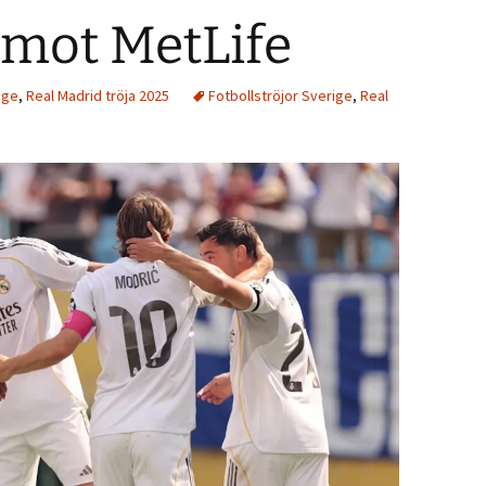
mot MetLife
ige
,
Real Madrid tröja 2025
Fotbollströjor Sverige
,
Real