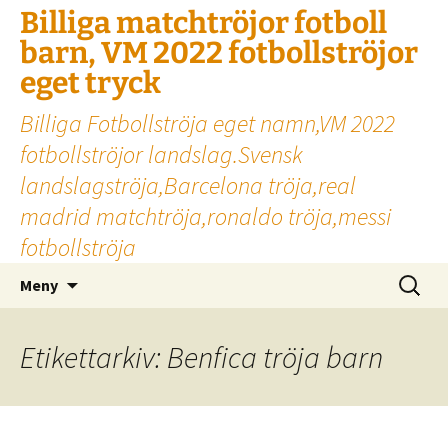
Billiga matchtröjor fotboll
barn, VM 2022 fotbollströjor
eget tryck
Billiga Fotbollströja eget namn,VM 2022
fotbollströjor landslag.Svensk
landslagströja,Barcelona tröja,real
madrid matchtröja,ronaldo tröja,messi
fotbollströja
Hoppa
Sök
Meny
till
efter:
innehåll
Etikettarkiv: Benfica tröja barn