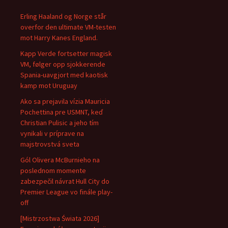
Erling Haaland og Norge står
overfor den ultimate VM-testen
mot Harry Kanes England.
Kapp Verde fortsetter magisk
VM, følger opp sjokkerende
Spania-uavgjort med kaotisk
kamp mot Uruguay
Ako sa prejavila vízia Mauricia
Pochettina pre USMNT, keď
Christian Pulisic a jeho tím
vynikali v príprave na
majstrovstvá sveta
Gól Olivera McBurnieho na
poslednom momente
zabezpečil návrat Hull City do
Premier League vo finále play-
off
[Mistrzostwa Świata 2026]