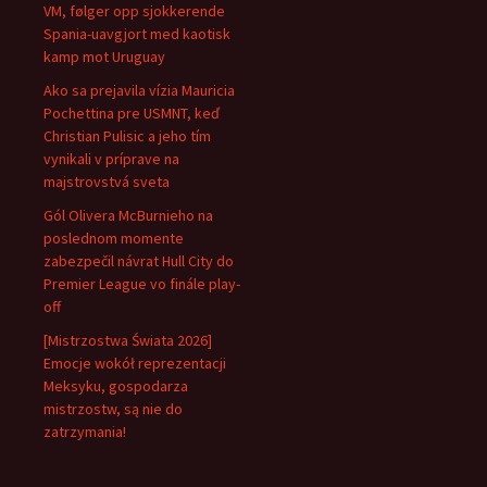
VM, følger opp sjokkerende
Spania-uavgjort med kaotisk
kamp mot Uruguay
Ako sa prejavila vízia Mauricia
Pochettina pre USMNT, keď
Christian Pulisic a jeho tím
vynikali v príprave na
majstrovstvá sveta
Gól Olivera McBurnieho na
poslednom momente
zabezpečil návrat Hull City do
Premier League vo finále play-
off
[Mistrzostwa Świata 2026]
Emocje wokół reprezentacji
Meksyku, gospodarza
mistrzostw, są nie do
zatrzymania!