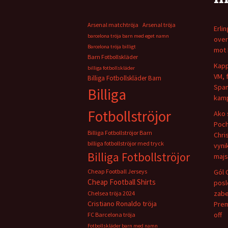
Arsenal matchtröja
Arsenal tröja
Erli
barcelona tröja barn med eget namn
over
Barcelona tröja billigt
mot 
Barn Fotbollskläder
Kapp
billiga fotbollskläder
VM, 
Billiga Fotbollskläder Barn
Span
Billiga
kamp
Fotbollströjor
Ako 
Poch
Billiga Fotbollströjor Barn
Chris
billiga fotbollströjor med tryck
vyni
Billiga Fotbollströjor
majs
Cheap Football Jerseys
Gól 
Cheap Football Shirts
pos
zabe
Chelsea tröja 2024
Cristiano Ronaldo tröja
Prem
off
FC Barcelona tröja
Fotbollskläder barn med namn