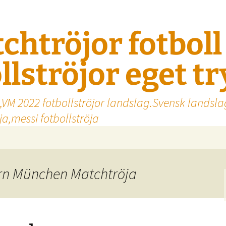
tchtröjor fotbol
llströjor eget t
,VM 2022 fotbollströjor landslag.Svensk landsla
a,messi fotbollströja
yern München Matchtröja