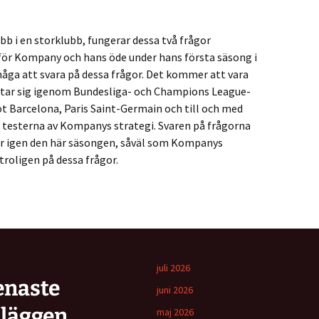
jobb i en storklubb, fungerar dessa två frågor
för Kompany och hans öde under hans första säsong i
måga att svara på dessa frågor. Det kommer att vara
n tar sig igenom Bundesliga- och Champions League-
arcelona, ​​Paris Saint-Germain och till och med
ga testerna av Kompanys strategi. Svaren på frågorna
ar igen den här säsongen, såväl som Kompanys
troligen på dessa frågor.
juli 2026
enaste
juni 2026
nläggen
maj 2026