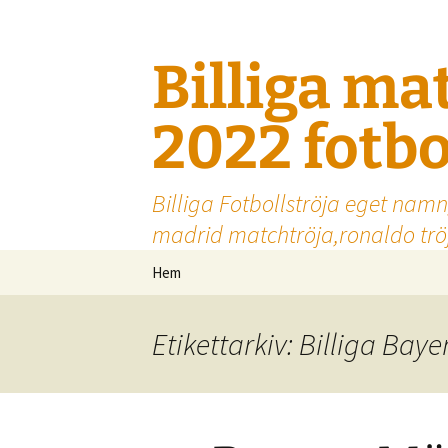
Billiga ma
2022 fotbo
Billiga Fotbollströja eget namn
madrid matchtröja,ronaldo tröj
Hoppa
Hem
till
innehåll
Etikettarkiv: Billiga Ba