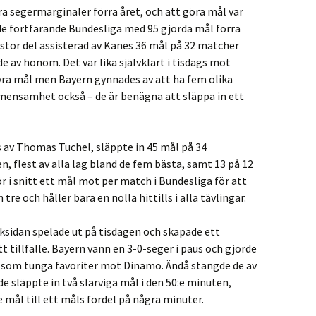
ra segermarginaler förra året, och att göra mål var
de fortfarande Bundesliga med 95 gjorda mål förra
l stor del assisterad av Kanes 36 mål på 32 matcher
e av honom. Det var lika självklart i tisdags mot
yra mål men Bayern gynnades av att ha fem olika
mensamhet också – de är benägna att släppa in ett
s av Thomas Tuchel, släppte in 45 mål på 34
 flest av alla lag bland de fem bästa, samt 13 på 12
i snitt ett mål mot per match i Bundesliga för att
tre och håller bara en nolla hittills i alla tävlingar.
sidan spelade ut på tisdagen och skapade ett
tt tillfälle. Bayern vann en 3-0-seger i paus och gjorde
s som tunga favoriter mot Dinamo. Ändå stängde de av
 de släppte in två slarviga mål i den 50:e minuten,
 mål till ett måls fördel på några minuter.