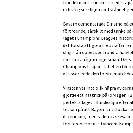
tionde minut i sin vinst med 9-2 
och slog verkligen motståndet gen
Bayern demonterade Dinamo på et
förtroende, särskilt med tanke på 
laget i Champions Leagues histori
det första att göra tre straffar i
slag från öppet spel i andra halvle
mesta av någon engelsman. Det va
Champions League-tabellen i den n
att överträffa den första matchda
Vinsten var inte olik några av der
gjorde ett hattrick på lördagen i B
perfekta laget i Bundesliga efter a
tecken på att Bayern är tillbaka i 
decennium, men raden av skeva res
fortfarande är ute i Vincent Kompa