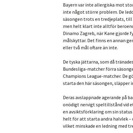
Bayern var inte allergiska mot sto
inte något större problem. De led
säsongen trots en tredjeplats, til
men helt klart inte alltför beroend
Dinamo Zagreb, när Kane gjorde f
målskyttar. Det finns en annan ge
eller två mål oftare än inte.
De tyska jättarna, som då tränade
Bundesliga-matcher förra säsongen,
Champions League-matcher. De gör 
starta den här säsongen, släpper in 
Deras avslappnade agerande på bak
onödigt nervigt speltillstånd vid e
en avsiktsförklaring om sin statu
helt för att starta andra halvlek –
vilket minskade en ledning med tre