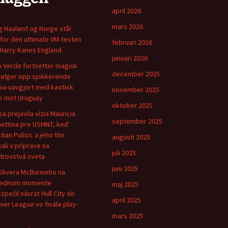
april 2026
mars 2026
ng Haaland og Norge står
for den ultimate VM-testen
februari 2026
Harry Kanes England.
januari 2026
 Verde fortsetter magisk
december 2025
følger opp sjokkerende
ia-uavgjort med kaotisk
november 2025
 mot Uruguay
oktober 2025
sa prejavila vízia Mauricia
september 2025
ettina pre USMNT, keď
tian Pulisic a jeho tím
augusti 2025
kali v príprave na
juli 2025
trovstvá sveta
juni 2025
Olivera McBurnieho na
lednom momente
maj 2025
zpečil návrat Hull City do
april 2025
ier League vo finále play-
mars 2025