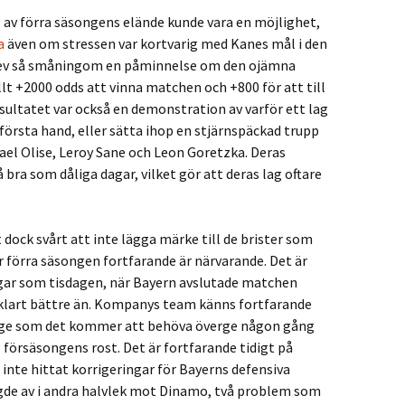
av förra säsongens elände kunde vara en möjlighet,
a
även om stressen var kortvarig med Kanes mål i den
lev så småningom en påminnelse om den ojämna
t +2000 odds att vinna matchen och +800 för att till
sultatet var också en demonstration av varför ett lag
 första hand, eller sätta ihop en stjärnspäckad trupp
el Olise, Leroy Sane och Leon Goretzka. Deras
på bra som dåliga dagar, vilket gör att deras lag oftare
 dock svårt att inte lägga märke till de brister som
 förra säsongen fortfarande är närvarande. Det är
gar som tisdagen, när Bayern avslutade matchen
 klart bättre än. Kompanys team känns fortfarande
läge som det kommer att behöva överge någon gång
g försäsongens rost. Det är fortfarande tidigt på
te hittat korrigeringar för Bayerns defensiva
ngde av i andra halvlek mot Dinamo, två problem som