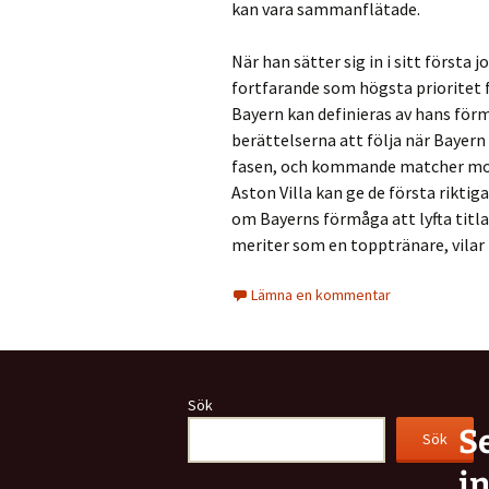
kan vara sammanflätade.
När han sätter sig in i sitt första 
fortfarande som högsta prioritet 
Bayern kan definieras av hans för
berättelserna att följa när Bayer
fasen, och kommande matcher mot B
Aston Villa kan ge de första rikti
om Bayerns förmåga att lyfta titl
meriter som en topptränare, vilar 
Lämna en kommentar
Sök
S
Sök
i