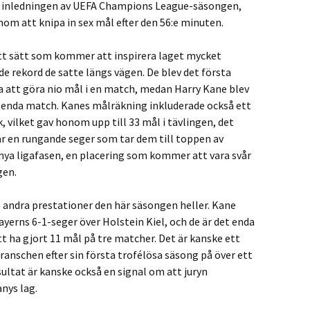
på inledningen av UEFA Champions League-säsongen,
om att knipa in sex mål efter den 56:e minuten.
t sätt som kommer att inspirera laget mycket
de rekord de satte längs vägen. De blev det första
a att göra nio mål i en match, medan Harry Kane blev
 en enda match. Kanes målräkning inkluderade också ett
k, vilket gav honom upp till 33 mål i tävlingen, det
r en rungande seger som tar dem till toppen av
ya ligafasen, en placering som kommer att vara svår
gen.
as andra prestationer den här säsongen heller. Kane
ayerns 6-1-seger över Holstein Kiel, och de är det enda
tt ha gjort 11 mål på tre matcher. Det är kanske ett
branschen efter sin första trofélösa säsong på över ett
ultat är kanske också en signal om att juryn
nys lag.