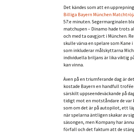
Det kändes som att en upprepning 
Billiga Bayern München Matchtröj
57:e minuten. Segermarginalen b
matchupen – Dinamo hade trots all
och med ta oavgjort i München. Re
skulle värva en spelare som Kane i
som inkluderar målskyttarna Micha
individuella briljans är lika viktig 
kan vinna.
Även på en triumferande dag är det
kostade Bayern en handfull troféer
särskilt uppseendeväckande på da
tidigt mot en motståndare de var
som om det är på autopilot, ett 
när spelarna äntligen skakar av si
säsongen, men Kompany har ännu in
förfall och det faktum att de stä