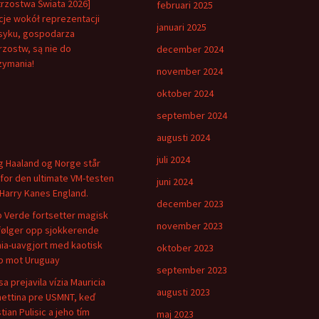
trzostwa Świata 2026]
februari 2025
je wokół reprezentacji
januari 2025
yku, gospodarza
rzostw, są nie do
december 2024
zymania!
november 2024
oktober 2024
september 2024
augusti 2024
juli 2024
ng Haaland og Norge står
for den ultimate VM-testen
juni 2024
Harry Kanes England.
december 2023
 Verde fortsetter magisk
november 2023
følger opp sjokkerende
ia-uavgjort med kaotisk
oktober 2023
 mot Uruguay
september 2023
sa prejavila vízia Mauricia
augusti 2023
ettina pre USMNT, keď
tian Pulisic a jeho tím
maj 2023