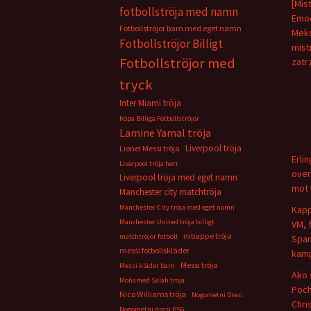
[Mis
fotbollströja med namn
Emoc
Fotbollströjor barn med eget namn
Meks
Fotbollströjor Billigt
mist
Fotbollströjor med
zatr
tryck
Inter Miami tröja
Köpa Billiga Fotbollströjor
Lamine Yamal tröja
Liverpool tröja
Lionel Messi tröja
Erli
Liverpool tröja herr
over
Liverpool tröja med eget namn
mot 
Manchester city matchtröja
Manchester City tröja med eget namn
Kapp
Manchester United tröja billigt
VM, 
mbappe tröja
matchtröjor fotboll
Span
messi fotbollskläder
kamp
Messi tröja
Messi kläder barn
Ako 
Mohamed Salah tröja
Poch
Nico Williams tröja
Nogometni Dresi
Chris
Nogometni dresi PSG