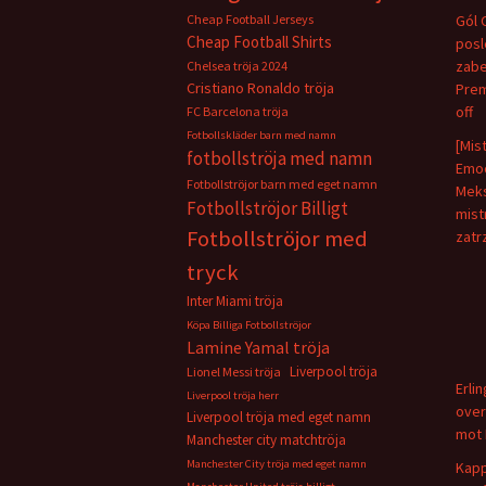
Cheap Football Jerseys
Gól 
Cheap Football Shirts
pos
zabe
Chelsea tröja 2024
Cristiano Ronaldo tröja
Prem
off
FC Barcelona tröja
Fotbollskläder barn med namn
[Mis
fotbollströja med namn
Emoc
Fotbollströjor barn med eget namn
Meks
Fotbollströjor Billigt
mist
Fotbollströjor med
zatr
tryck
Inter Miami tröja
Köpa Billiga Fotbollströjor
Lamine Yamal tröja
Liverpool tröja
Lionel Messi tröja
Erli
Liverpool tröja herr
over
Liverpool tröja med eget namn
mot 
Manchester city matchtröja
Manchester City tröja med eget namn
Kapp