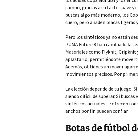
los adidas Copa Mundial y los Mizu
campo, gracias a su tacto suave y c
buscas algo más moderno, los Copa
cuero, pero añaden placas ligeras y
Pero los sintéticos ya no están d
PUMA Future 8 han cambiado las ex
Materiales como Flyknit, Gripknit 
aplastarlo, permitiéndote moverte
Además, obtienes un mayor agarre d
movimientos precisos. Por primera
La elección depende de tu juego. S
siendo difícil de superar. Si buscas
sintéticos actuales te ofrecen todo
anchos por fin pueden confiar.
Botas de fútbol d