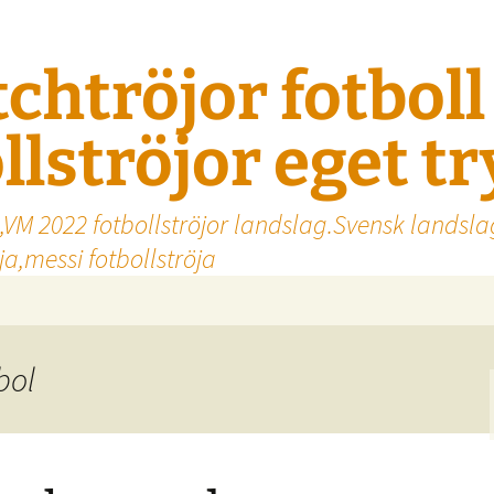
tchtröjor fotbol
llströjor eget t
,VM 2022 fotbollströjor landslag.Svensk landsla
a,messi fotbollströja
bol