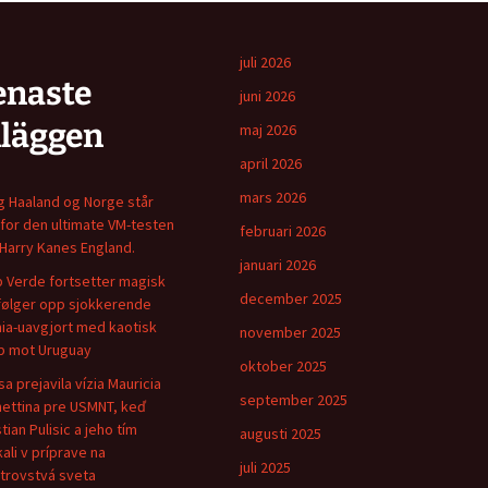
juli 2026
enaste
juni 2026
nläggen
maj 2026
april 2026
mars 2026
ng Haaland og Norge står
for den ultimate VM-testen
februari 2026
Harry Kanes England.
januari 2026
 Verde fortsetter magisk
december 2025
følger opp sjokkerende
ia-uavgjort med kaotisk
november 2025
 mot Uruguay
oktober 2025
sa prejavila vízia Mauricia
september 2025
ettina pre USMNT, keď
tian Pulisic a jeho tím
augusti 2025
kali v príprave na
juli 2025
trovstvá sveta