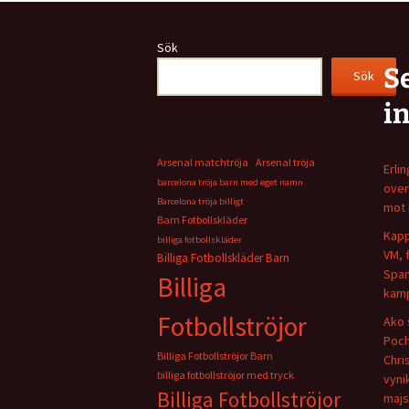
Sök
S
Sök
i
Arsenal matchtröja
Arsenal tröja
Erli
barcelona tröja barn med eget namn
over
Barcelona tröja billigt
mot 
Barn Fotbollskläder
Kapp
billiga fotbollskläder
VM, 
Billiga Fotbollskläder Barn
Span
Billiga
kamp
Fotbollströjor
Ako 
Poch
Billiga Fotbollströjor Barn
Chris
billiga fotbollströjor med tryck
vyni
Billiga Fotbollströjor
majs