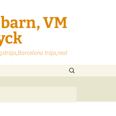
l barn, VM
ryck
gströja,Barcelona tröja,real
Sök
efter: