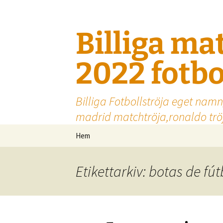
Billiga ma
2022 fotbo
Billiga Fotbollströja eget namn
madrid matchtröja,ronaldo tröj
Hoppa
Hem
till
innehåll
Etikettarkiv: botas de fút