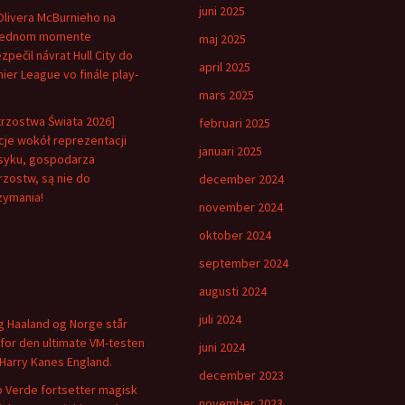
juni 2025
Olivera McBurnieho na
lednom momente
maj 2025
zpečil návrat Hull City do
april 2025
ier League vo finále play-
mars 2025
trzostwa Świata 2026]
februari 2025
je wokół reprezentacji
januari 2025
yku, gospodarza
rzostw, są nie do
december 2024
zymania!
november 2024
oktober 2024
september 2024
augusti 2024
juli 2024
ng Haaland og Norge står
for den ultimate VM-testen
juni 2024
Harry Kanes England.
december 2023
 Verde fortsetter magisk
november 2023