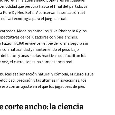
no Morelia II siguen siendo populares en cualquier
omodidad que perdura hasta el final del partido. Si
 Pure 3 y Neo Beta IV conservan la sensación del
 nueva tecnología para el juego actual.
escartados. Modelos como los Nike Phantom 6 y los
pectativas de los jugadores con pies anchos.
y Fuzionfit360 envuelven el pie de forma segura sin
 con naturalidad y manteniendo el peso bajo.
el balón y unas suelas reactivas que facilitan los
 vez, el cuero tiene una competencia real.
i buscas esa sensación natural y cómoda, el cuero sigue
 velocidad, precisión y las últimas innovaciones, los
 eso con un ajuste en el que los jugadores de pies
e corte ancho: la ciencia