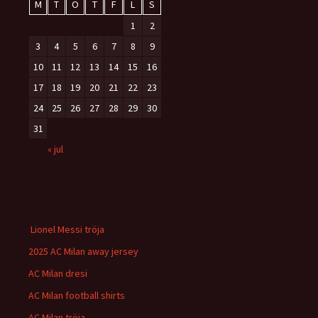
M
T
O
T
F
L
S
1
2
3
4
5
6
7
8
9
10
11
12
13
14
15
16
17
18
19
20
21
22
23
24
25
26
27
28
29
30
31
« jul
Lionel Messi tröja
2025 AC Milan away jersey
AC Milan dresi
AC Milan football shirts
AC Milan tröja