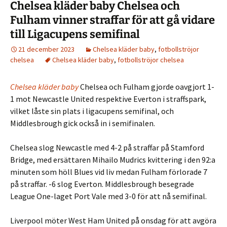
Chelsea kläder baby Chelsea och
Fulham vinner straffar för att gå vidare
till Ligacupens semifinal
21 december 2023
Chelsea kläder baby
,
fotbollströjor
chelsea
Chelsea kläder baby
,
fotbollströjor chelsea
Chelsea kläder baby
Chelsea och Fulham gjorde oavgjort 1-
1 mot Newcastle United respektive Everton i straffspark,
vilket låste sin plats i ligacupens semifinal, och
Middlesbrough gick också in i semifinalen.
Chelsea slog Newcastle med 4-2 på straffar på Stamford
Bridge, med ersättaren Mihailo Mudrics kvittering i den 92:a
minuten som höll Blues vid liv medan Fulham förlorade 7
på straffar. -6 slog Everton. Middlesbrough besegrade
League One-laget Port Vale med 3-0 för att nå semifinal.
Liverpool möter West Ham United på onsdag för att avgöra