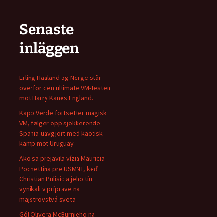
Senaste
inläggen
Erling Haaland og Norge står
overfor den ultimate VM-testen
mot Harry Kanes England.
Kapp Verde fortsetter magisk
VM, følger opp sjokkerende
Spania-uavgjort med kaotisk
kamp mot Uruguay
Ako sa prejavila vízia Mauricia
Pochettina pre USMNT, keď
Christian Pulisic a jeho tím
vynikali v príprave na
majstrovstvá sveta
Gól Olivera McBurnieho na