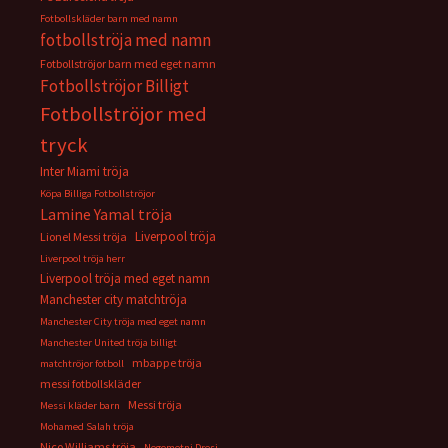
Fotbollskläder barn med namn
fotbollströja med namn
Fotbollströjor barn med eget namn
Fotbollströjor Billigt
Fotbollströjor med
tryck
Inter Miami tröja
Köpa Billiga Fotbollströjor
Lamine Yamal tröja
Liverpool tröja
Lionel Messi tröja
Liverpool tröja herr
Liverpool tröja med eget namn
Manchester city matchtröja
Manchester City tröja med eget namn
Manchester United tröja billigt
mbappe tröja
matchtröjor fotboll
messi fotbollskläder
Messi tröja
Messi kläder barn
Mohamed Salah tröja
Nico Williams tröja
Nogometni Dresi