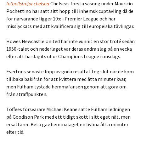
fotbollströjor chelsea
Chelseas första säsong under Mauricio
Pochettino har satt sitt hopp till inhemsk cuptävling då de
för närvarande ligger 10:e i Premier League och har
misslyckats med att kvalificera sig till europeiska tävlingar.
Howes Newcastle United har inte vunnit en stor trofé sedan
1950-talet och nederlaget var deras andra slag på en vecka
efter att ha slagits ut ur Champions League i onsdags.
Evertons senaste lopp av goda resultat tog slut när de kom
tillbaka bakifrån för att kvittera med åtta minuter kvar,
men Fulham tystade hemmafansen genom att göra om
från straffpunkten.
Toffees försvarare Michael Keane satte Fulham ledningen
på Goodison Park med ett tidigt skott i sitt eget nät, men
ersättaren Beto gav hemmalaget en livlina åtta minuter
efter tid.