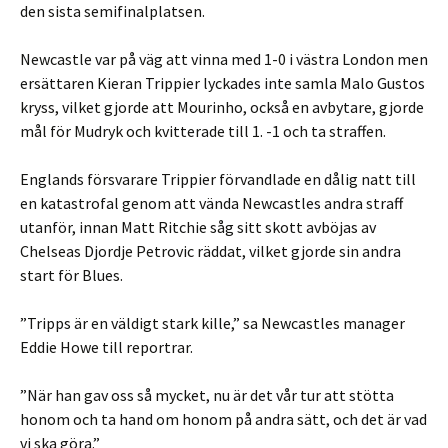
den sista semifinalplatsen.
Newcastle var på väg att vinna med 1-0 i västra London men
ersättaren Kieran Trippier lyckades inte samla Malo Gustos
kryss, vilket gjorde att Mourinho, också en avbytare, gjorde
mål för Mudryk och kvitterade till 1. -1 och ta straffen.
Englands försvarare Trippier förvandlade en dålig natt till
en katastrofal genom att vända Newcastles andra straff
utanför, innan Matt Ritchie såg sitt skott avböjas av
Chelseas Djordje Petrovic räddat, vilket gjorde sin andra
start för Blues.
”Tripps är en väldigt stark kille,” sa Newcastles manager
Eddie Howe till reportrar.
”När han gav oss så mycket, nu är det vår tur att stötta
honom och ta hand om honom på andra sätt, och det är vad
vi ska göra.”