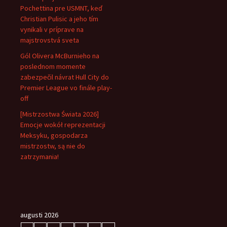
Pochettina pre USMNT, keď
Christian Pulisic a jeho tím
vynikali v príprave na
majstrovstvá sveta
Gól Olivera McBurnieho na
poslednom momente
zabezpečil návrat Hull City do
Premier League vo finále play-
off
[Mistrzostwa Świata 2026]
Emocje wokół reprezentacji
Meksyku, gospodarza
mistrzostw, są nie do
zatrzymania!
augusti 2026