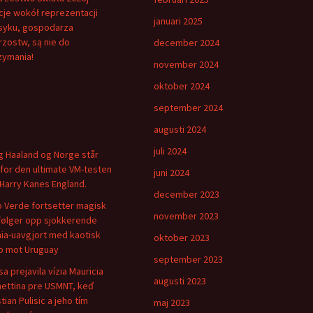
je wokół reprezentacji
januari 2025
yku, gospodarza
rzostw, są nie do
december 2024
zymania!
november 2024
oktober 2024
september 2024
augusti 2024
juli 2024
ng Haaland og Norge står
for den ultimate VM-testen
juni 2024
Harry Kanes England.
december 2023
 Verde fortsetter magisk
november 2023
følger opp sjokkerende
ia-uavgjort med kaotisk
oktober 2023
 mot Uruguay
september 2023
sa prejavila vízia Mauricia
augusti 2023
ettina pre USMNT, keď
tian Pulisic a jeho tím
maj 2023