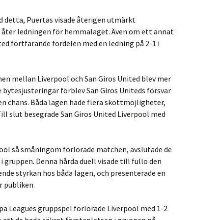
d detta, Puertas visade återigen utmärkt
 åter ledningen för hemmalaget. Även om ett annat
ed fortfarande fördelen med en ledning på 2-1 i
hen mellan Liverpool och San Giros United blev mer
e bytesjusteringar förblev San Giros Uniteds försvar
en chans. Båda lagen hade flera skottmöjligheter,
ill slut besegrade San Giros United Liverpool med
pool så småningom förlorade matchen, avslutade de
 gruppen. Denna hårda duell visade till fullo den
nde styrkan hos båda lagen, och presenterade en
 publiken.
ropa Leagues gruppspel förlorade Liverpool med 1-2