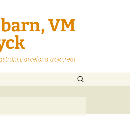
l barn, VM
ryck
gströja,Barcelona tröja,real
Sök
efter: