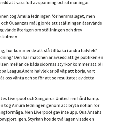
sedd att vara full av spänning och utmaningar.
tionen tog Amula ledningen för hemmalaget, men
g, och Quaanzas mål gjorde att ställningen återvände
lag vände återigen om ställningen och drev
an kulmen.
ng, hur kommer de att slå tillbaka i andra halvlek?
ledning? Den här matchen är avsedd att ge publiken en
lsen mellan de båda sidornas styrkor kommer att bli
pa League.Andra halvlek är på väg att börja, vart
 oss vänta och se för att se resultatet av detta
es Liverpool och Sanguiros United i en hård kamp.
en tog Amura ledningen genom att bryta nollan för
oängförmåga. Men Liverpool gav inte upp. Qua Ansahs
 oavgjort igen. Styrkan hos de två lagen visade en