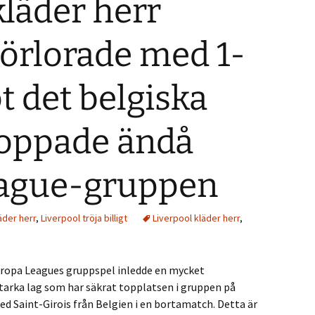
kläder herr
förlorade med 1-
t det belgiska
toppade ändå
ague-gruppen
äder herr
,
Liverpool tröja billigt
Liverpool kläder herr
,
uropa Leagues gruppspel inledde en mycket
 starka lag som har säkrat topplatsen i gruppen på
 Saint-Girois från Belgien i en bortamatch. Detta är