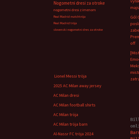
vyni
Nogometni dresi za otroke
majs
nogometni dresi z imenom
Gól 
Real Madrid matchtröja
pos
Real Madrid tröja
zabe
slovenski nogometni dres za otroke
Prem
off
[Mis
Emoc
Meks
mist
Lionel Messi tröja
zatr
2025 AC Milan away jersey
AC Milan dresi
AC Milan football shirts
AC Milan tröja
Bil
AC Milan tröja barn
onl
Bar
Al-Nassr FC tröja 2024