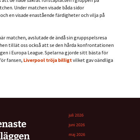
 att de hade säkrat förstaplatsen i gruppen på
atchen. Under matchen visade båda sidor
och en visade enastående färdigheter och vilja på
 här matchen, avslutade de ändå sin gruppspelsresa
hen tillät oss också att se den hårda konfrontationen
en i Europa League. Spelarna gjorde sitt bästa för
för fansen,
Liverpool tröja billigt
vilket gav oändliga
juli 2026
enaste
juni 2026
nläggen
maj 2026