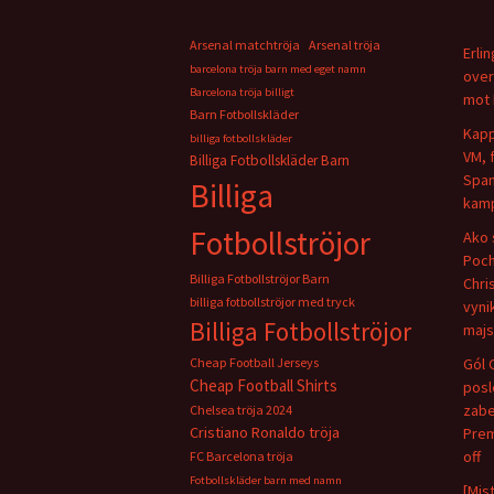
Arsenal matchtröja
Arsenal tröja
Erli
barcelona tröja barn med eget namn
over
Barcelona tröja billigt
mot 
Barn Fotbollskläder
Kapp
billiga fotbollskläder
VM, 
Billiga Fotbollskläder Barn
Span
Billiga
kamp
Fotbollströjor
Ako 
Poch
Billiga Fotbollströjor Barn
Chris
billiga fotbollströjor med tryck
vyni
Billiga Fotbollströjor
majs
Cheap Football Jerseys
Gól 
Cheap Football Shirts
pos
zabe
Chelsea tröja 2024
Cristiano Ronaldo tröja
Prem
off
FC Barcelona tröja
Fotbollskläder barn med namn
[Mis