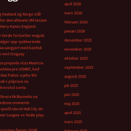
april 2026
mars 2026
ng Haaland og Norge står
for den ultimate VM-testen
februari 2026
Harry Kanes England.
januari 2026
 Verde fortsetter magisk
december 2025
følger opp sjokkerende
ia-uavgjort med kaotisk
november 2025
 mot Uruguay
oktober 2025
sa prejavila vízia Mauricia
september 2025
ettina pre USMNT, keď
tian Pulisic a jeho tím
augusti 2025
kali v príprave na
juli 2025
trovstvá sveta
juni 2025
Olivera McBurnieho na
lednom momente
maj 2025
zpečil návrat Hull City do
april 2025
ier League vo finále play-
mars 2025
trzostwa Świata 2026]
februari 2025