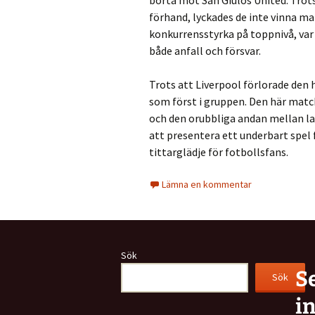
borta mot San Giulos United. Trots
förhand, lyckades de inte vinna m
konkurrensstyrka på toppnivå, var 
både anfall och försvar.
Trots att Liverpool förlorade den
som först i gruppen. Den här matc
och den orubbliga andan mellan lag
att presentera ett underbart spel 
tittarglädje för fotbollsfans.
Lämna en kommentar
Sök
S
Sök
i