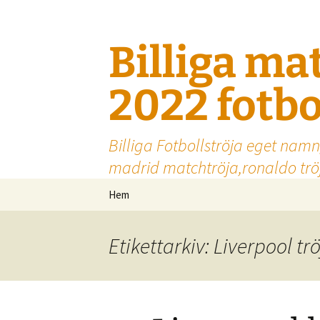
Billiga ma
2022 fotbo
Billiga Fotbollströja eget namn
madrid matchtröja,ronaldo tröj
Hoppa
Hem
till
innehåll
Etikettarkiv: Liverpool trö