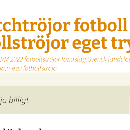
tchtröjor fotbol
llströjor eget t
,VM 2022 fotbollströjor landslag.Svensk landsla
a,messi fotbollströja
ja billigt