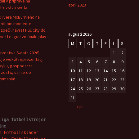
kali v príprave na
april 2023
trovstvá sveta
Olivera McBurnieho na
lednom momente
zpečil návrat Hull City do
augusti 2026
ier League vo finále play-
M
T
O
T
F
L
S
trzostwa Świata 2026]
1
2
je wokół reprezentacji
3
4
5
6
7
8
9
yku, gospodarza
10
11
12
13
14
15
16
rzostw, są nie do
zymania!
17
18
19
20
21
22
23
24
25
26
27
28
29
30
31
« jul
liga fotbollströjor 
ine
n Fotbollskläder