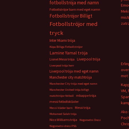
fotbollströja med namn
Emoc
Fotbollströjor barn med eget namn
Meks
Fotbollströjor Billigt
mist
Fotbollströjor med
zatr
tryck
Inter Miami tröja
Köpa Billiga Fotbollströjor
Lamine Yamal tröja
Liverpool tröja
Lionel Messi tröja
Erli
Liverpool tröja herr
over
Liverpool tröja med eget namn
mot 
Manchester city matchtröja
Manchester City tröja med eget namn
Kapp
Manchester United tröja billigt
VM, 
mbappe tröja
matchtröjor fotboll
Span
messi fotbollskläder
kamp
Messi tröja
Messi kläder barn
Ako 
Mohamed Salah tröja
Poch
Nico Williams tröja
Nogometni Dresi
Chris
Nogometni dresi PSG