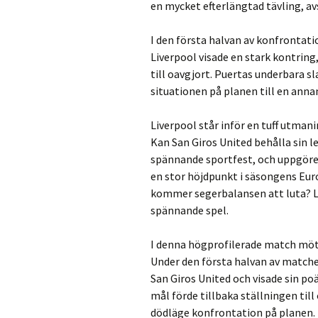
en mycket efterlängtad tävling, av
I den första halvan av konfronta
Liverpool visade en stark kontrin
till oavgjort. Puertas underbara s
situationen på planen till en ann
Liverpool står inför en tuff utmani
Kan San Giros United behålla sin 
spännande sportfest, och uppgöre
en stor höjdpunkt i säsongens Euro
kommer segerbalansen att luta? Låt
spännande spel.
I denna högprofilerade match mött
Under den första halvan av match
San Giros United och visade sin p
mål förde tillbaka ställningen till
dödläge konfrontation på planen.