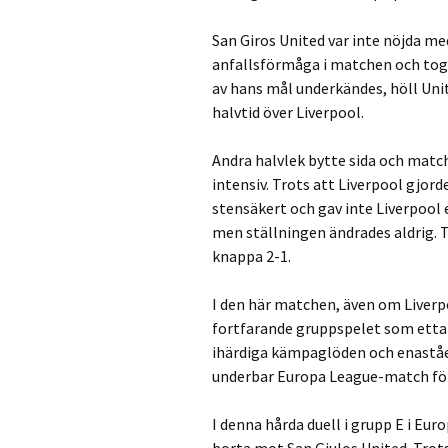
San Giros United var inte nöjda me
anfallsförmåga i matchen och tog
av hans mål underkändes, höll Unit
halvtid över Liverpool.
Andra halvlek bytte sida och matc
intensiv. Trots att Liverpool gjord
stensäkert och gav inte Liverpool 
men ställningen ändrades aldrig. T
knappa 2-1.
I den här matchen, även om Liver
fortfarande gruppspelet som etta i
ihärdiga kämpaglöden och enaståe
underbar Europa League-match för
I denna hårda duell i grupp E i Eu