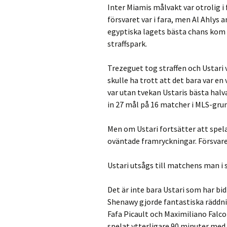
Inter Miamis målvakt var otrolig i 
försvaret var i fara, men Al Ahlys
egyptiska lagets bästa chans kom s
straffspark.
Trezeguet tog straffen och Ustari 
skulle ha trott att det bara var en 
var utan tvekan Ustaris bästa halv
in 27 mål på 16 matcher i MLS-grun
Men om Ustari fortsätter att spel
oväntade framryckningar. Försvare
Ustari utsågs till matchens man i 
Det är inte bara Ustari som har bi
Shenawy gjorde fantastiska räddni
Fafa Picault och Maximiliano Falc
spelat ytterligare 90 minuter med 