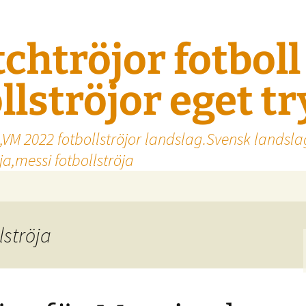
tchtröjor fotbol
llströjor eget t
,VM 2022 fotbollströjor landslag.Svensk landsla
a,messi fotbollströja
lströja