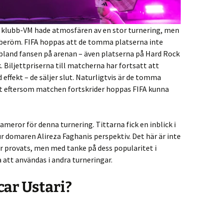
klubb-VM hade atmosfären av en stor turnering, men
e beröm. FIFA hoppas att de tomma platserna inte
t bland fansen på arenan – även platserna på Hard Rock
 Biljettpriserna till matcherna har fortsatt att
 effekt – de säljer slut. Naturligtvis är de tomma
lt eftersom matchen fortskrider hoppas FIFA kunna
meror för denna turnering. Tittarna fick en inblick i
 ur domaren Alireza Faghanis perspektiv. Det här är inte
r provats, men med tanke på dess popularitet i
tt användas i andra turneringar.
ar Ustari?