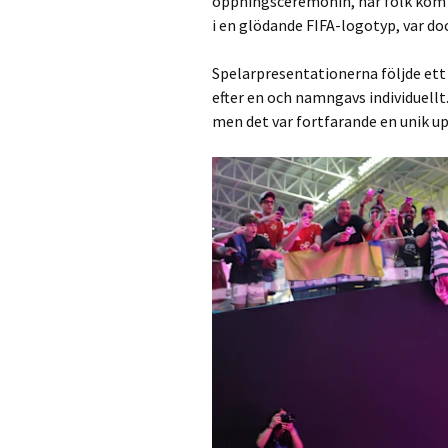
öppningsceremonin, när folk kom f
i en glödande FIFA-logotyp, var do
Spelarpresentationerna följde ett
efter en och namngavs individuellt
men det var fortfarande en unik up