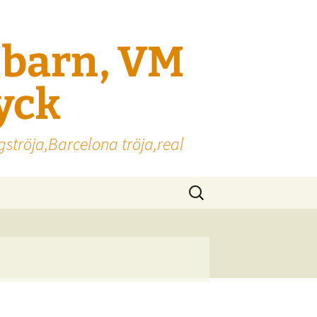
l barn, VM
ryck
gströja,Barcelona tröja,real
Sök
efter: