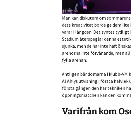
Man kan diskutera om sommarens 
dess kreativitet borde ge dem lit
varar i längden. Det syntes tydlig
Stadium återspeglar denna estetik.
sjunka, men de har inte haft önskad
arenorna inte förvånande, men al
fylla arenan.
Äntligen bär domarna i klubb-VM ka
Al Ahlys utvisning i första halvlek
första gången den här tekniken ha
öppningsmatchen kan den komma a
Varifrån kom Osc