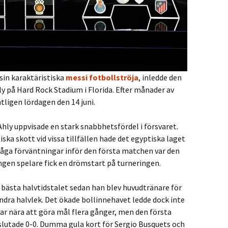
sin karaktäristiska
messi fotbollströja
, inledde den
y på Hard Rock Stadium i Florida. Efter månader av
ligen lördagen den 14 juni.
 Ahly uppvisade en stark snabbhetsfördel i försvaret.
ska skott vid vissa tillfällen hade det egyptiska laget
låga förväntningar inför den första matchen var den
gen spelare fick en drömstart på turneringen.
 bästa halvtidstalet sedan han blev huvudtränare för
ndra halvlek. Det ökade bollinnehavet ledde dock inte
var nära att göra mål flera gånger, men den första
lutade 0-0. Dumma gula kort för Sergio Busquets och