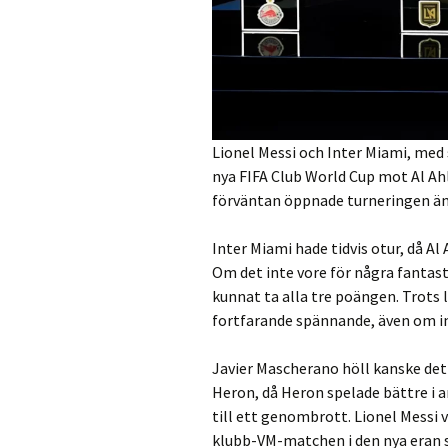
Lionel Messi och Inter Miami, med 
nya FIFA Club World Cup mot Al Ahl
förväntan öppnade turneringen änt
Inter Miami hade tidvis otur, då Al
Om det inte vore för några fantasti
kunnat ta alla tre poängen. Trots 
fortfarande spännande, även om in
Javier Mascherano höll kanske det
Heron, då Heron spelade bättre i a
till ett genombrott. Lionel Messi 
klubb-VM-matchen i den nya eran s