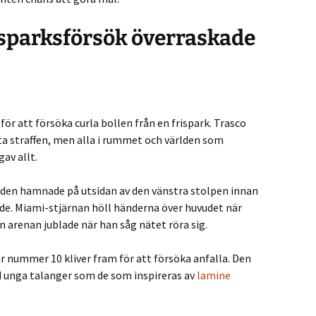
isparksförsök överraskade
för att försöka curla bollen från en frispark. Trasco
ta straffen, men alla i rummet och världen som
gav allt.
 den hamnade på utsidan av den vänstra stolpen innan
de. Miami-stjärnan höll händerna över huvudet när
 arenan jublade när han såg nätet röra sig.
är nummer 10 kliver fram för att försöka anfalla. Den
ad unga talanger som de som inspireras av
lamine