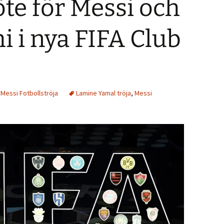
te för Messi och
i i nya FIFA Club
,
Messi Fotbollströja
Lamine Yamal tröja
,
Messi