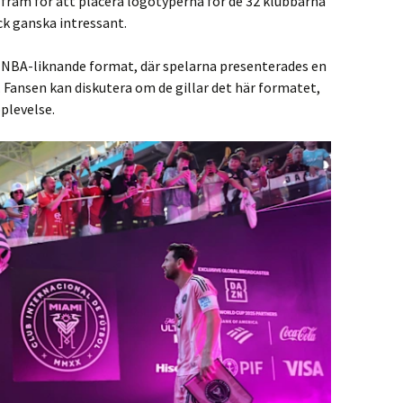
ram för att placera logotyperna för de 32 klubbarna
ck ganska intressant.
 NBA-liknande format, där spelarna presenterades en
. Fansen kan diskutera om de gillar det här formatet,
plevelse.