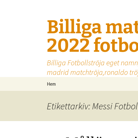
Billiga ma
2022 fotbo
Billiga Fotbollströja eget namn
madrid matchtröja,ronaldo tröj
Hoppa
Hem
till
innehåll
Etikettarkiv: Messi Fotbol