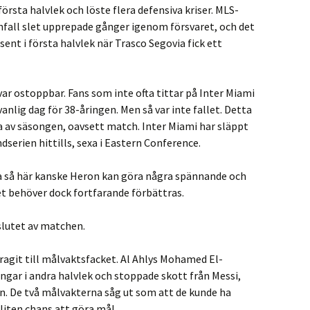
första halvlek och löste flera defensiva kriser. MLS-
 anfall slet upprepade gånger igenom försvaret, och det
ent i första halvlek när Trasco Segovia fick ett
var ostoppbar. Fans som inte ofta tittar på Inter Miami
vanlig dag för 38-åringen. Men så var inte fallet. Detta
a av säsongen, oavsett match. Inter Miami har släppt
dserien hittills, sexa i Eastern Conference.
a så här kanske Heron kan göra några spännande och
t behöver dock fortfarande förbättras.
slutet av matchen.
dragit till målvaktsfacket. Al Ahlys Mohamed El-
ngar i andra halvlek och stoppade skott från Messi,
on. De två målvakterna såg ut som att de kunde ha
liten chans att göra mål.