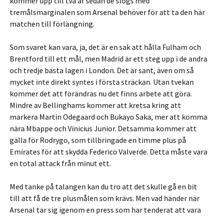
kommer upp till två år sedan de slogs med
tremålsmarginalen som Arsenal behöver för att ta den här
matchen till förlängning.
Som svaret kan vara, ja, det är en sak att hålla Fulham och
Brentford till ett mål, men Madrid är ett steg upp i de andra
och tredje bästa lagen i London. Det är sant, även om så
mycket inte direkt syntes i första sträckan. Utan tvekan
kommer det att förändras nu det finns arbete att göra.
Mindre av Bellinghams kommer att kretsa kring att
markera Martin Odegaard och Bukayo Saka, mer att komma
nära Mbappe och Vinicius Junior. Detsamma kommer att
gälla för Rodrygo, som tillbringade en timme plus på
Emirates för att skydda Federico Valverde. Detta måste vara
en total attack från minut ett.
Med tanke på talangen kan du tro att det skulle gå en bit
till att få de tre plusmålen som krävs. Men vad händer när
Arsenal tar sig igenom en press som har tenderat att vara