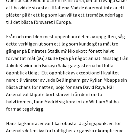
Obefläckade vibbar och en rik historia, det är trevliga saker
att ha vid de största tillfällena. Vad de däremot inte är ett
plåster på är ett lag som kan välta ett tremålsunderläge
till det bästa försvaret i Europa.
Från och med den mest uppenbara delen av uppgiften, såg
detta verkligen ut som ett lag som kunde göra mål tre
gånger på Emirates Stadium? Nio skott för ett halvt
förväntat mål (xG) skulle tyda på något annat. Misstag från
Jakub Kiwior och Bukayo Saka gav gästerna hotfulla
ögonblick tidigt. Ett ögonblick av exceptionell kvalitet
nere till vänster av Jude Bellingham gav Kylian Mbappe sin
bästa chans för natten, böjd för nära David Raya. När
Arsenal väl klippte bort slarvet från den första
halvtimmen, fann Madrid sig köra in i en William Saliba-
formad tegelvägg.
Hans lagkamrater var lika robusta. Utgångspunkten för
Arsenals defensiva förträfflighet är ganska okomplicerad: