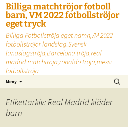
Billiga matchtröjor fotboll
barn, VM 2022 fotbollströjor
eget tryck
Billiga Fotbollströja eget namn,VM 2022
fotbollströjor landslag.Svensk
landslagströja,Barcelona tröja,real
madrid matchtröja,ronaldo tröja,messi
fotbollströja
Hoppa
Sök
Meny
till
efter:
innehåll
Etikettarkiv: Real Madrid kläder
barn