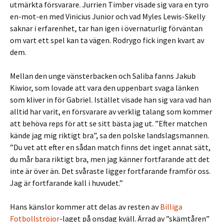
utmärkta försvarare. Jurrien Timber visade sig vara en tyro
en-mot-en med Vinicius Junior och vad Myles Lewis-Skelly
saknar i erfarenhet, tar han igen i övernaturlig förväntan
om vart ett spel kan ta vägen. Rodrygo fick ingen kvart av
dem.
Mellan den unge vänsterbacken och Saliba fanns Jakub
Kiwior, som lovade att vara den uppenbart svaga länken
som kliver in för Gabriel. Istället visade han sig vara vad han
alltid har varit, en försvarare av verklig talang som kommer
att behöva reps för att se sitt bästa jag ut. ”Efter matchen
kände jag mig riktigt bra”, sa den polske landslagsmannen.
”Du vet att efter en sådan match finns det inget annat sätt,
du mår bara riktigt bra, men jag känner fortfarande att det
inte är över än. Det svåraste ligger fortfarande framför oss.
Jag är fortfarande kall i huvudet.”
Hans känslor kommer att delas av resten av
Billiga
Fotbollströjor
-laget på onsdag kväll. Ärrad av ”skämtåren”