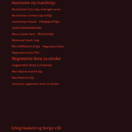
Manchester city matchtröja
Manchester City tröja med eget namn
Manchester United tröja billigt
mbappe tröja
matchtröjor fotboll
messi fotbollskläder
Messi tröja
Messi kläder barn
Mohamed Salah tröja
Nico Williams tröja
Nogometni Dresi
Nogometni dresi PSG
Nogometni dresi za otroke
nogometni dresi z imenom
Real Madrid matchtröja
Real Madrid tröja
slovenski nogometni dres za otroke
Erling Haaland og Norge står