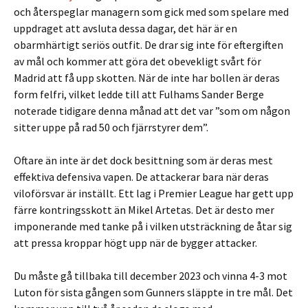
och återspeglar managern som gick med som spelare med
uppdraget att avsluta dessa dagar, det här är en
obarmhärtigt seriös outfit. De drar sig inte för eftergiften
av mål och kommer att göra det obevekligt svårt för
Madrid att få upp skotten. När de inte har bollen är deras
form felfri, vilket ledde till att Fulhams Sander Berge
noterade tidigare denna månad att det var ”som om någon
sitter uppe på rad 50 och fjärrstyrer dem”.
Oftare än inte är det dock besittning som är deras mest
effektiva defensiva vapen. De attackerar bara när deras
viloförsvar är inställt. Ett lag i Premier League har gett upp
färre kontringsskott än Mikel Artetas. Det är desto mer
imponerande med tanke på i vilken utsträckning de åtar sig
att pressa kroppar högt upp när de bygger attacker.
Du måste gå tillbaka till december 2023 och vinna 4-3 mot
Luton för sista gången som Gunners släppte in tre mål. Det