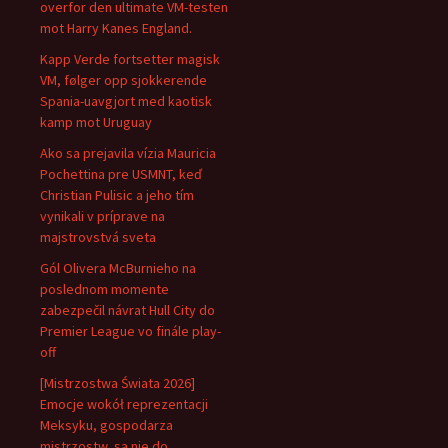
overfor den ultimate VM-testen
mot Harry Kanes England.
Kapp Verde fortsetter magisk
VM, følger opp sjokkerende
Spania-uavgjort med kaotisk
kamp mot Uruguay
Ako sa prejavila vízia Mauricia
Pochettina pre USMNT, keď
Christian Pulisic a jeho tím
vynikali v príprave na
majstrovstvá sveta
Gól Olivera McBurnieho na
poslednom momente
zabezpečil návrat Hull City do
Premier League vo finále play-
off
[Mistrzostwa Świata 2026]
Emocje wokół reprezentacji
Meksyku, gospodarza
mistrzostw, są nie do