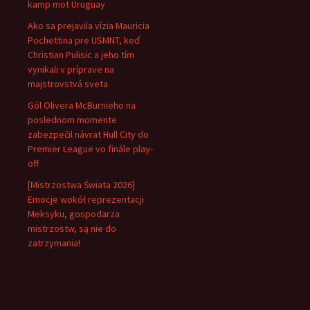
kamp mot Uruguay
Ako sa prejavila vízia Mauricia
Pochettina pre USMNT, keď
Christian Pulisic a jeho tím
vynikali v príprave na
majstrovstvá sveta
Gól Olivera McBurnieho na
poslednom momente
zabezpečil návrat Hull City do
Premier League vo finále play-
off
[Mistrzostwa Świata 2026]
Emocje wokół reprezentacji
Meksyku, gospodarza
mistrzostw, są nie do
zatrzymania!