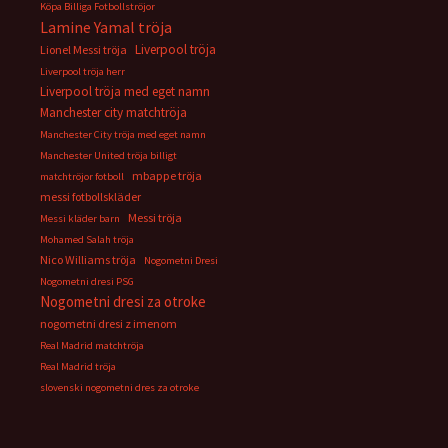
Köpa Billiga Fotbollströjor
Lamine Yamal tröja
Liverpool tröja
Lionel Messi tröja
Liverpool tröja herr
Liverpool tröja med eget namn
Manchester city matchtröja
Manchester City tröja med eget namn
Manchester United tröja billigt
mbappe tröja
matchtröjor fotboll
messi fotbollskläder
Messi tröja
Messi kläder barn
Mohamed Salah tröja
Nico Williams tröja
Nogometni Dresi
Nogometni dresi PSG
Nogometni dresi za otroke
nogometni dresi z imenom
Real Madrid matchtröja
Real Madrid tröja
slovenski nogometni dres za otroke