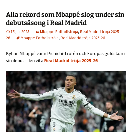
Alla rekord som Mbappé slog under sin
debutsäsong i Real Madrid
15 juli 2025
Mbappe Fotbollströja
,
Real Madrid tröja 2025-
26
Mbappe Fotbollströja
,
Real Madrid tröja 2025-26
Kylian Mbappé vann Pichichi-trofén och Europas guldskon i
sin debut i den vita
Real Madrid tröja 2025-26
.