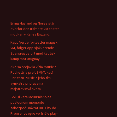
Erling Haaland og Norge står
overfor den ultimate VM-testen
mot Harry Kanes England.
Kapp Verde fortsetter magisk
VM, følger opp sjokkerende
Spania-uavgjort med kaotisk
kamp mot Uruguay
Ako sa prejavila vízia Mauricia
Pochettina pre USMNT, keď
Christian Pulisic a jeho tím
vynikali v príprave na
majstrovstvá sveta
Gól Olivera McBurnieho na
poslednom momente
zabezpečil návrat Hull City do
Premier League vo finále play-