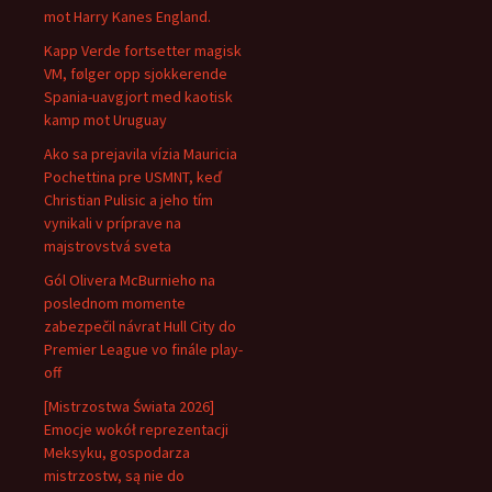
mot Harry Kanes England.
Kapp Verde fortsetter magisk
VM, følger opp sjokkerende
Spania-uavgjort med kaotisk
kamp mot Uruguay
Ako sa prejavila vízia Mauricia
Pochettina pre USMNT, keď
Christian Pulisic a jeho tím
vynikali v príprave na
majstrovstvá sveta
Gól Olivera McBurnieho na
poslednom momente
zabezpečil návrat Hull City do
Premier League vo finále play-
off
[Mistrzostwa Świata 2026]
Emocje wokół reprezentacji
Meksyku, gospodarza
mistrzostw, są nie do