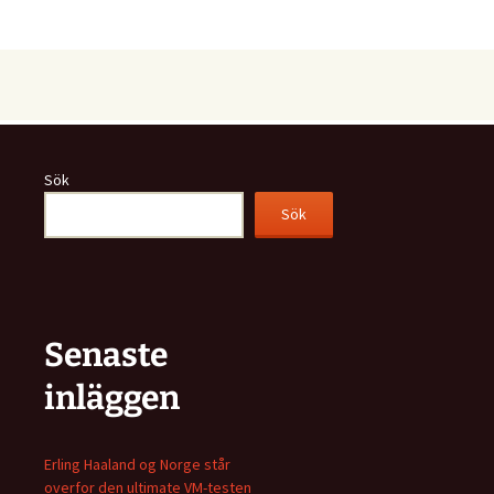
Sök
Sök
Senaste
inläggen
Erling Haaland og Norge står
overfor den ultimate VM-testen