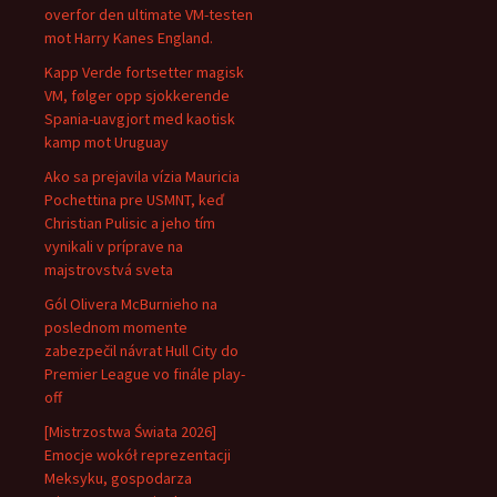
overfor den ultimate VM-testen
mot Harry Kanes England.
Kapp Verde fortsetter magisk
VM, følger opp sjokkerende
Spania-uavgjort med kaotisk
kamp mot Uruguay
Ako sa prejavila vízia Mauricia
Pochettina pre USMNT, keď
Christian Pulisic a jeho tím
vynikali v príprave na
majstrovstvá sveta
Gól Olivera McBurnieho na
poslednom momente
zabezpečil návrat Hull City do
Premier League vo finále play-
off
[Mistrzostwa Świata 2026]
Emocje wokół reprezentacji
Meksyku, gospodarza