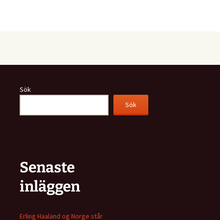
Sök
Sök
Senaste
inläggen
Erling Haaland og Norge står