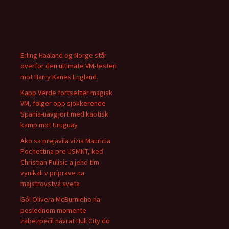
Erling Haaland og Norge står
overfor den ultimate VM-testen
mot Harry Kanes England.
Kapp Verde fortsetter magisk
VM, følger opp sjokkerende
Spania-uavgjort med kaotisk
kamp mot Uruguay
Ako sa prejavila vízia Mauricia
Pochettina pre USMNT, keď
Christian Pulisic a jeho tím
vynikali v príprave na
majstrovstvá sveta
Gól Olivera McBurnieho na
poslednom momente
zabezpečil návrat Hull City do