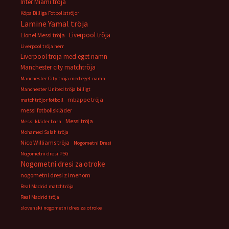
Inter Miami tröja
Köpa Billiga Fotbollströjor
Lamine Yamal tröja
Liverpool tröja
Lionel Messi tröja
Liverpool tröja herr
Liverpool tröja med eget namn
Manchester city matchtröja
Manchester City tröja med eget namn
Manchester United tröja billigt
mbappe tröja
matchtröjor fotboll
messi fotbollskläder
Messi tröja
Messi kläder barn
Mohamed Salah tröja
Nico Williams tröja
Nogometni Dresi
Nogometni dresi PSG
Nogometni dresi za otroke
nogometni dresi z imenom
Real Madrid matchtröja
Real Madrid tröja
slovenski nogometni dres za otroke