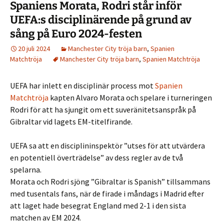
Spaniens Morata, Rodri står inför
UEFA:s disciplinärende på grund av
sång på Euro 2024-festen
20 juli 2024
Manchester City tröja barn
,
Spanien
Matchtröja
Manchester City tröja barn
,
Spanien Matchtröja
UEFA har inlett en disciplinär process mot
Spanien
Matchtröja
kapten Alvaro Morata och spelare i turneringen
Rodri för att ha sjungit om ett suveränitetsanspråk på
Gibraltar vid lagets EM-titelfirande.
UEFA sa att en disciplininspektör ”utses för att utvärdera
en potentiell överträdelse” av dess regler av de två
spelarna.
Morata och Rodri sjöng ”Gibraltar is Spanish” tillsammans
med tusentals fans, när de firade i måndags i Madrid efter
att laget hade besegrat England med 2-1 i den sista
matchen av EM 2024.