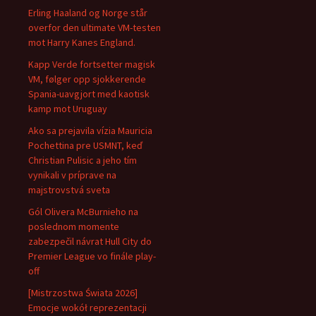
Erling Haaland og Norge står
overfor den ultimate VM-testen
mot Harry Kanes England.
Kapp Verde fortsetter magisk
VM, følger opp sjokkerende
Spania-uavgjort med kaotisk
kamp mot Uruguay
Ako sa prejavila vízia Mauricia
Pochettina pre USMNT, keď
Christian Pulisic a jeho tím
vynikali v príprave na
majstrovstvá sveta
Gól Olivera McBurnieho na
poslednom momente
zabezpečil návrat Hull City do
Premier League vo finále play-
off
[Mistrzostwa Świata 2026]
Emocje wokół reprezentacji