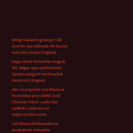
Erling Haaland og Norge står
overfor den ultimate VM-testen
mot Harry Kanes England.
Kapp Verde fortsetter magisk
VM, følger opp sjokkerende
Spania-uavgjort med kaotisk
kamp mot Uruguay
Ako sa prejavila vízia Mauricia
Pochettina pre USMNT, keď
Christian Pulisic a jeho tím
vynikali v príprave na
majstrovstvá sveta
Gól Olivera McBurnieho na
poslednom momente