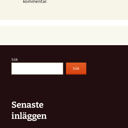
kommentar.
Sök
Sök
Senaste
inläggen