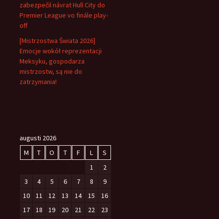
zabezpečil návrat Hull City do
Premier League vo finále play-
off
[Mistrzostwa Świata 2026]
Emocje wokół reprezentacji
Meksyku, gospodarza
mistrzostw, są nie do
zatrzymania!
augusti 2026
M
T
O
T
F
L
S
1
2
3
4
5
6
7
8
9
10
11
12
13
14
15
16
17
18
19
20
21
22
23