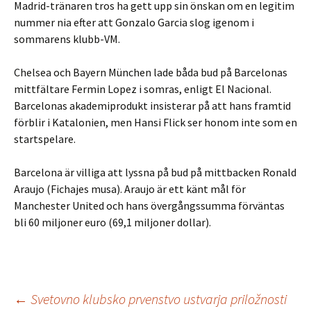
Madrid-tränaren tros ha gett upp sin önskan om en legitim
nummer nia efter att Gonzalo Garcia slog igenom i
sommarens klubb-VM.
Chelsea och Bayern München lade båda bud på Barcelonas
mittfältare Fermin Lopez i somras, enligt El Nacional.
Barcelonas akademiprodukt insisterar på att hans framtid
förblir i Katalonien, men Hansi Flick ser honom inte som en
startspelare.
Barcelona är villiga att lyssna på bud på mittbacken Ronald
Araujo (Fichajes musa). Araujo är ett känt mål för
Manchester United och hans övergångssumma förväntas
bli 60 miljoner euro (69,1 miljoner dollar).
Inläggsnavigering
←
Svetovno klubsko prvenstvo ustvarja priložnosti