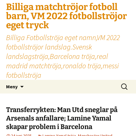
Billiga matchtröjor fotboll
barn, VM 2022 fotbollströjor
eget tryck
Billiga Fotbollströja eget namn,VM 2022
fotbollströjor landslag.Svensk
landslagströja,Barcelona tröja,real
madrid matchtröja,ronaldo tröja,messi
fotbollströja
Hoppa
Sök
Meny
till
efter:
innehåll
Transferrykten: Man Utd sneglar på
Arsenals anfallare; Lamine Yamal
skapar problem i Barcelona
24 juni 2025
Lamine Yamal tröja
,
Manchester United