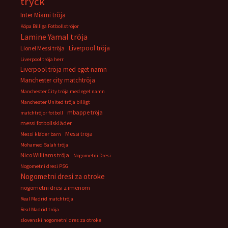
tryck
Inter Miami tröja
Köpa Billiga Fotbollströjor
Lamine Yamal tröja
Liverpool tröja
Lionel Messi tröja
Liverpool tröja herr
Liverpool tröja med eget namn
Manchester city matchtröja
Manchester City tröja med eget namn
Manchester United tröja billigt
mbappe tröja
matchtröjor fotboll
messi fotbollskläder
Messi tröja
Messi kläder barn
Mohamed Salah tröja
Nico Williams tröja
Nogometni Dresi
Nogometni dresi PSG
Nogometni dresi za otroke
nogometni dresi z imenom
Real Madrid matchtröja
Real Madrid tröja
slovenski nogometni dres za otroke