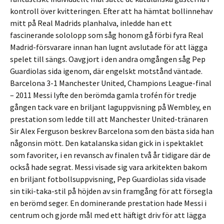
kontroll över kvitteringen. Efter att ha hämtat bollinnehav
mitt på Real Madrids planhalva, inledde han ett
fascinerande sololopp som såg honom gå förbi fyra Real
Madrid-försvarare innan han lugnt avslutade för att lägga
spelet till sängs. Oavgjort i den andra omgången såg Pep
Guardiolas sida igenom, där engelskt motstånd väntade.
Barcelona 3-1 Manchester United, Champions League-final
– 2011 Messi lyfte den berömda gamla trofén för tredje
gången tack vare en briljant laguppvisning på Wembley, en
prestation som ledde till att Manchester United-tränaren
Sir Alex Ferguson beskrev Barcelona som den bästa sida han
någonsin mött. Den katalanska sidan gick in i spektaklet
som favoriter, i en revansch av finalen två år tidigare där de
också hade segrat. Messi visade sig vara arkitekten bakom
en briljant fotbollsuppvisning, Pep Guardiolas sida visade
sin tiki-taka-stil på höjden av sin framgång för att försegla
en berömd seger. En dominerande prestation hade Messi i
centrum och gjorde mål med ett häftigt driv för att lägga