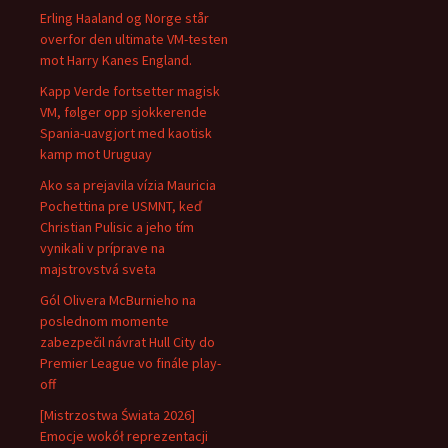
Erling Haaland og Norge står
overfor den ultimate VM-testen
mot Harry Kanes England.
Kapp Verde fortsetter magisk
VM, følger opp sjokkerende
Spania-uavgjort med kaotisk
kamp mot Uruguay
Ako sa prejavila vízia Mauricia
Pochettina pre USMNT, keď
Christian Pulisic a jeho tím
vynikali v príprave na
majstrovstvá sveta
Gól Olivera McBurnieho na
poslednom momente
zabezpečil návrat Hull City do
Premier League vo finále play-
off
[Mistrzostwa Świata 2026]
Emocje wokół reprezentacji