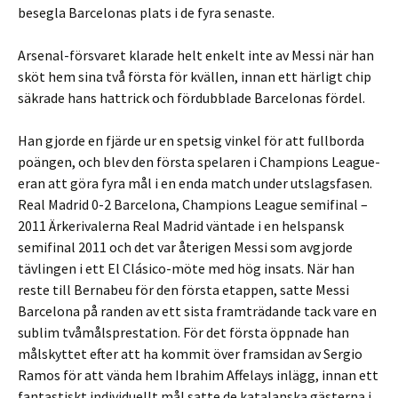
besegla Barcelonas plats i de fyra senaste.
Arsenal-försvaret klarade helt enkelt inte av Messi när han
sköt hem sina två första för kvällen, innan ett härligt chip
säkrade hans hattrick och fördubblade Barcelonas fördel.
Han gjorde en fjärde ur en spetsig vinkel för att fullborda
poängen, och blev den första spelaren i Champions League-
eran att göra fyra mål i en enda match under utslagsfasen.
Real Madrid 0-2 Barcelona, Champions League semifinal –
2011 Ärkerivalerna Real Madrid väntade i en helspansk
semifinal 2011 och det var återigen Messi som avgjorde
tävlingen i ett El Clásico-möte med hög insats. När han
reste till Bernabeu för den första etappen, satte Messi
Barcelona på randen av ett sista framträdande tack vare en
sublim tvåmålsprestation. För det första öppnade han
målskyttet efter att ha kommit över framsidan av Sergio
Ramos för att vända hem Ibrahim Affelays inlägg, innan ett
fantastiskt individuellt mål satte de katalanska gästerna i