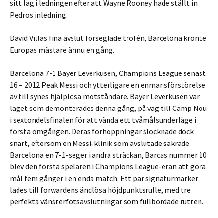
sitt lag i ledningen efter att Wayne Rooney hade ställt in
Pedros inledning.
David Villas fina avslut förseglade trofén, Barcelona krönte
Europas mästare ännu en gång.
Barcelona 7-1 Bayer Leverkusen, Champions League senast
16 – 2012 Peak Messi och ytterligare en enmansförstörelse
av till synes hjälplösa motståndare. Bayer Leverkusen var
laget som demonterades denna gång, på väg till Camp Nou
i sextondelsfinalen för att vända ett tvåmålsunderläge i
första omgången. Deras förhoppningar slocknade dock
snart, eftersom en Messi-klinik som avslutade säkrade
Barcelona en 7-1-seger i andra sträckan, Barcas nummer 10
blev den första spelaren i Champions League-eran att göra
mål fem gånger i en enda match. Ett par signaturmarker
lades till forwardens ändlösa höjdpunktsrulle, med tre
perfekta vänsterfotsavslutningar som fullbordade rutten.