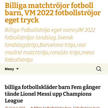
Billiga matchtröjor fotboll
barn, VM 2022 fotbollströjor
eget tryck
Billiga Fotbollströja eget namn,VM 2022
fotbollströjor landslag.Svensk
landslagströja,Barcelona tröja,real
madrid matchtröja,ronaldo tröja,messi
fotbollströja
Hoppa
Sök
Meny
till
efter:
innehåll
billiga fotbollskläder barn Fem gånger
tände Lionel Messi upp Champions
League
10 maj 2023
Billiga Fotbollskläder Barn
,
fotbollströjor barn