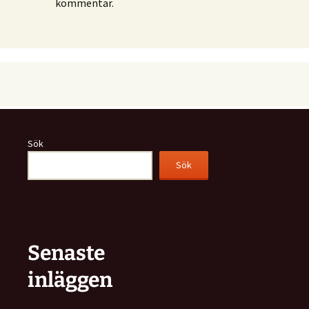
kommentar.
Sök
Sök
Senaste
inläggen