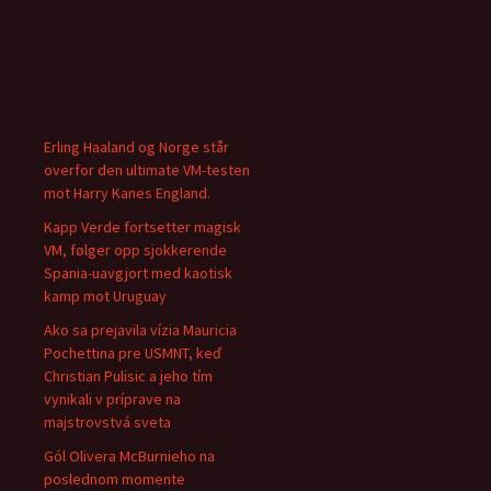
Erling Haaland og Norge står
overfor den ultimate VM-testen
mot Harry Kanes England.
Kapp Verde fortsetter magisk
VM, følger opp sjokkerende
Spania-uavgjort med kaotisk
kamp mot Uruguay
Ako sa prejavila vízia Mauricia
Pochettina pre USMNT, keď
Christian Pulisic a jeho tím
vynikali v príprave na
majstrovstvá sveta
Gól Olivera McBurnieho na
poslednom momente