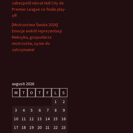
zabezpečil návrat Hull City do
Premier League vo finále play-
off
[Mistrzostwa Świata 2026]
Emocje wokół reprezentacji
Meksyku, gospodarza
mistrzostw, są nie do
zatrzymania!
augusti 2026
M
T
O
T
F
L
S
1
2
3
4
5
6
7
8
9
10
11
12
13
14
15
16
17
18
19
20
21
22
23