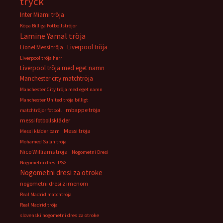
tryck
Inter Miami tröja
Köpa Billiga Fotbollströjor
Lamine Yamal tröja
Liverpool tröja
Lionel Messi tröja
Liverpool tröja herr
Liverpool tröja med eget namn
Manchester city matchtröja
Manchester City tröja med eget namn
Manchester United tröja billigt
mbappe tröja
matchtröjor fotboll
messi fotbollskläder
Messi tröja
Messi kläder barn
Mohamed Salah tröja
Nico Williams tröja
Nogometni Dresi
Nogometni dresi PSG
Nogometni dresi za otroke
nogometni dresi z imenom
Real Madrid matchtröja
Real Madrid tröja
slovenski nogometni dres za otroke