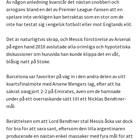
Av någon anledning kvarstår det nästan snobberi och
arrogans bland en del av Premier League-fansen att en
spelare inte verkligen kan betraktas som en stor om de
inte har testat sig i engelsk fotboll eller mot Englands elit.
Det är naturligtvis skräp, och Messis förstörelse av Arsenal
på egen hand 2010 avslutade alla orimliga och hypotetiska
diskussioner om huruvida han kunde klippa det en våt,
blåsig natt på Stoke.
Barcelona var favoriter på väg in i den andra delen av sitt
kvartsfinalmöte med Arsene Wengers lag, efter att ha
säkrat oavgjort 2-2 på Emirates, även om de hamnade
under på ett överraskande sätt till ett Nicklas Bendtner-
mål.
Berättelsen om att Lord Bendtner stal Messis åska var dock
för bra för att vara sant, eftersom den lilla argentinaren
producerade en nästan enkel massaker med fyra mål för att