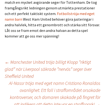
match en mycket avgörande seger för Tottenham. De tog
framgångsrikt ledningen genom utmärkta prestationer
och ett perfekt taktiskt system.
Fotbollströja med eget
namn barn
West Ham United behöver göra justeringar i
andra halvlek, hitta ett genombrott och stärka sitt försvar.
Låt oss se fram emot den andra halvan av detta spel
kommer att ge oss mer spänning!
Inläggsnavigering
←
Manchester United tröja billigt Klopp ”riktigt
glad” när Liverpool säkrade ”nervös” seger över
Sheffield United
Al-Nassr tröja med eget namn Cristiano Ronaldos
ovanlighet: Ett fall i straffområdet orsakade
kontroverser, och domaren skakade på fingret för
att indikera att detta inte var en straffspark!
→