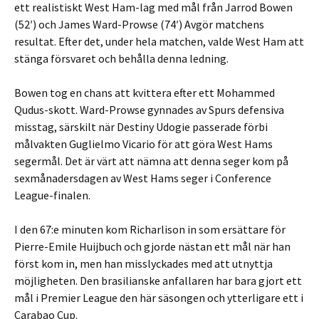
ett realistiskt West Ham-lag med mål från Jarrod Bowen
(52′) och James Ward-Prowse (74′) Avgör matchens
resultat. Efter det, under hela matchen, valde West Ham att
stänga försvaret och behålla denna ledning.
Bowen tog en chans att kvittera efter ett Mohammed
Qudus-skott. Ward-Prowse gynnades av Spurs defensiva
misstag, särskilt när Destiny Udogie passerade förbi
målvakten Guglielmo Vicario för att göra West Hams
segermål. Det är värt att nämna att denna seger kom på
sexmånadersdagen av West Hams seger i Conference
League-finalen.
I den 67:e minuten kom Richarlison in som ersättare för
Pierre-Emile Huijbuch och gjorde nästan ett mål när han
först kom in, men han misslyckades med att utnyttja
möjligheten. Den brasilianske anfallaren har bara gjort ett
mål i Premier League den här säsongen och ytterligare ett i
Carabao Cup.