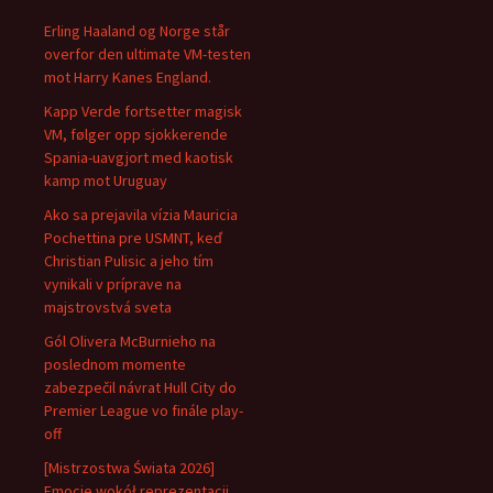
Erling Haaland og Norge står
overfor den ultimate VM-testen
mot Harry Kanes England.
Kapp Verde fortsetter magisk
VM, følger opp sjokkerende
Spania-uavgjort med kaotisk
kamp mot Uruguay
Ako sa prejavila vízia Mauricia
Pochettina pre USMNT, keď
Christian Pulisic a jeho tím
vynikali v príprave na
majstrovstvá sveta
Gól Olivera McBurnieho na
poslednom momente
zabezpečil návrat Hull City do
Premier League vo finále play-
off
[Mistrzostwa Świata 2026]
Emocje wokół reprezentacji