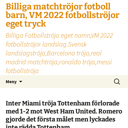
Billiga matchtröjor fotboll
barn, VM 2022 fotbollströjor
eget tryck
Billiga Fotbollströja eget namn,VM 2022
fotbollströjor landslag.Svensk
landslagströja,Barcelona tröja,real
madrid matchtröja,ronaldo tröja,messi
fotbollströja
Hoppa
Sök
Meny
till
efter:
innehåll
Inter Miami tröja Tottenham förlorade
med 1-2 mot West Ham United. Romero
gjorde det första målet men lyckades
inte rädda Tottenham