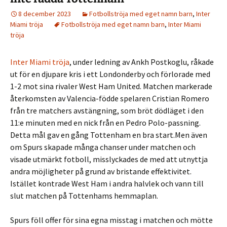
8 december 2023
Fotbollströja med eget namn barn
,
Inter
Miami tröja
Fotbollströja med eget namn barn
,
Inter Miami
tröja
Inter Miami tröja
, under ledning av Ankh Postkoglu, råkade
ut för en djupare kris i ett Londonderby och förlorade med
1-2 mot sina rivaler West Ham United. Matchen markerade
återkomsten av Valencia-födde spelaren Cristian Romero
från tre matchers avstängning, som bröt dödläget i den
11:e minuten med en nick från en Pedro Polo-passning.
Detta mål gav en gång Tottenham en bra start.Men även
om Spurs skapade många chanser under matchen och
visade utmärkt fotboll, misslyckades de med att utnyttja
andra möjligheter på grund av bristande effektivitet.
Istället kontrade West Ham i andra halvlek och vann till
slut matchen på Tottenhams hemmaplan.
Spurs föll offer för sina egna misstag i matchen och mötte