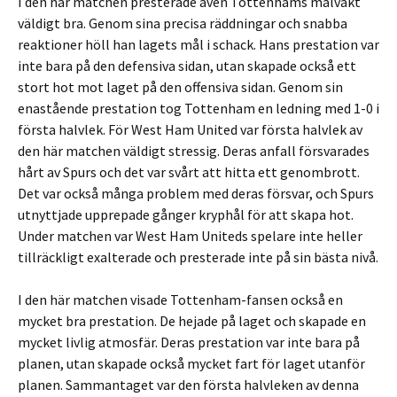
I den här matchen presterade även Tottenhams målvakt
väldigt bra. Genom sina precisa räddningar och snabba
reaktioner höll han lagets mål i schack. Hans prestation var
inte bara på den defensiva sidan, utan skapade också ett
stort hot mot laget på den offensiva sidan. Genom sin
enastående prestation tog Tottenham en ledning med 1-0 i
första halvlek. För West Ham United var första halvlek av
den här matchen väldigt stressig. Deras anfall försvarades
hårt av Spurs och det var svårt att hitta ett genombrott.
Det var också många problem med deras försvar, och Spurs
utnyttjade upprepade gånger kryphål för att skapa hot.
Under matchen var West Ham Uniteds spelare inte heller
tillräckligt exalterade och presterade inte på sin bästa nivå.
I den här matchen visade Tottenham-fansen också en
mycket bra prestation. De hejade på laget och skapade en
mycket livlig atmosfär. Deras prestation var inte bara på
planen, utan skapade också mycket fart för laget utanför
planen. Sammantaget var den första halvleken av denna