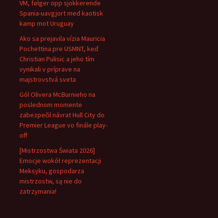
VM, følger opp sjokkerende
Spania-uavgjort med kaotisk
kamp mot Uruguay
Ako sa prejavila vízia Mauricia
Pochettina pre USMNT, keď
Christian Pulisic a jeho tím
vynikali v príprave na
majstrovstvá sveta
Gól Olivera McBurnieho na
poslednom momente
zabezpečil návrat Hull City do
Premier League vo finále play-
off
[Mistrzostwa Świata 2026]
Emocje wokół reprezentacji
Meksyku, gospodarza
mistrzostw, są nie do
zatrzymania!