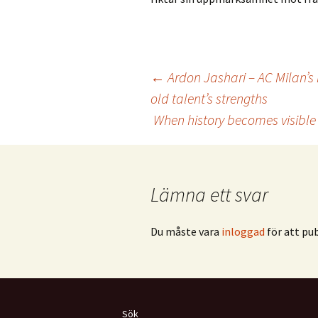
Inläggsnavigering
←
Ardon Jashari – AC Milan’s 
old talent’s strengths
When history becomes visible
Lämna ett svar
Du måste vara
inloggad
för att pu
Sök