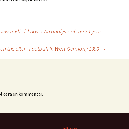
new midfield boss? An analysis of the 23-year-
 on the pitch: Football in West Germany 1990
→
blicera en kommentar.
juli 2026