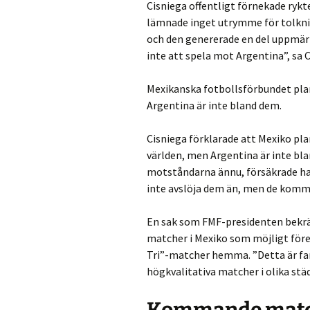
Cisniega offentligt förnekade rykt
lämnade inget utrymme för tolknin
och den genererade en del uppmär
inte att spela mot Argentina”, sa 
Mexikanska fotbollsförbundet pl
Argentina är inte bland dem.
Cisniega förklarade att Mexiko pl
världen, men Argentina är inte bl
motståndarna ännu, försäkrade han
inte avslöja dem än, men de komme
En sak som FMF-presidenten bekrä
matcher i Mexiko som möjligt före 
Tri”-matcher hemma. ”Detta är fant
högkvalitativa matcher i olika stä