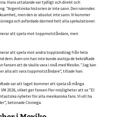
ena. Hans uttalande var tydligt och direkt och
g. ”Argentinska historien är inte sann. Den nämndes
ksamhet, men den är absolut inte sann. Vi kommer
Cisniega och avfärdade därmed helt alla spekulationer.
anerar att spela mot toppmotståndare, men
anerar att spela mot andra topplandslag från hela
and dem. Även om han inte kunde avslöja de bekräftade
 fansen att de skulle vara i nivå med Mexiko. ”Jag kan
r alla att vara toppmotståndare”, tillade han.
ftade var att laget kommer att spela så många
VM 2026, vilket ger fansen fler möjligheter att se ”El
astiska nyheter för alla mexikanska fans. Vi vill ha
der”, betonade Cisniega.