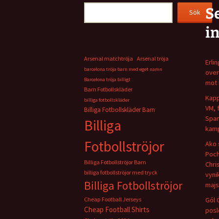
S
Sök
i
Arsenal matchtröja
Arsenal tröja
Erli
barcelona tröja barn med eget namn
over
Barcelona tröja billigt
mot 
Barn Fotbollskläder
Kapp
billiga fotbollskläder
VM, 
Billiga Fotbollskläder Barn
Span
Billiga
kamp
Fotbollströjor
Ako 
Poch
Billiga Fotbollströjor Barn
Chris
billiga fotbollströjor med tryck
vyni
Billiga Fotbollströjor
majs
Cheap Football Jerseys
Gól 
Cheap Football Shirts
pos