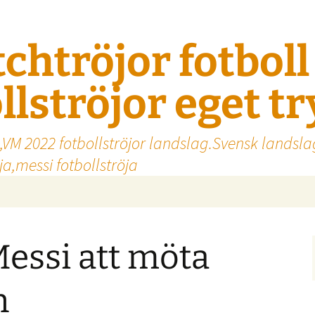
tchtröjor fotbol
llströjor eget t
,VM 2022 fotbollströjor landslag.Svensk landsla
a,messi fotbollströja
ssi att möta
n