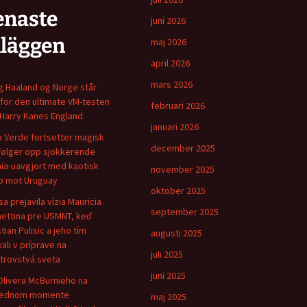
enaste
juni 2026
nläggen
maj 2026
april 2026
mars 2026
ng Haaland og Norge står
for den ultimate VM-testen
februari 2026
Harry Kanes England.
januari 2026
 Verde fortsetter magisk
december 2025
følger opp sjokkerende
ia-uavgjort med kaotisk
november 2025
 mot Uruguay
oktober 2025
sa prejavila vízia Mauricia
september 2025
ettina pre USMNT, keď
tian Pulisic a jeho tím
augusti 2025
kali v príprave na
juli 2025
trovstvá sveta
juni 2025
Olivera McBurnieho na
lednom momente
maj 2025