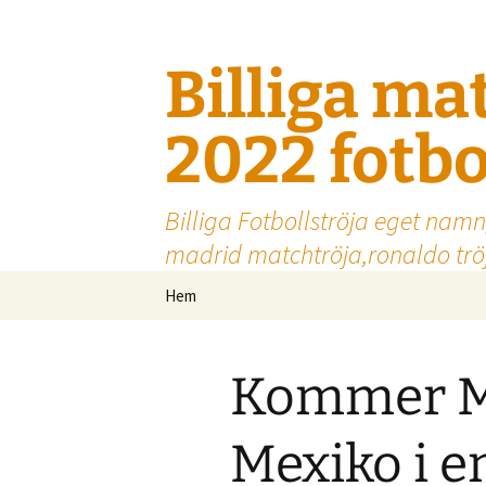
Billiga ma
2022 fotbo
Billiga Fotbollströja eget namn
madrid matchtröja,ronaldo tröj
Hoppa
Hem
till
innehåll
Kommer Me
Mexiko i e