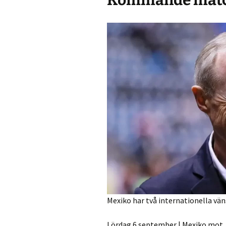
Kommande match
Mexiko har två internationella vä
Lördag 6 september | Mexiko mot 