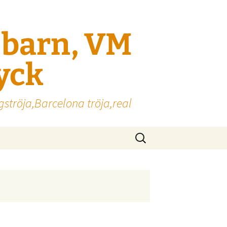
l barn, VM
ryck
gströja,Barcelona tröja,real
Sök
efter: