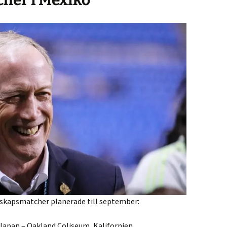
er i Mexiko
nskapsmatcher planerade till september:
Japan – Oakland Coliseum, Kalifornien