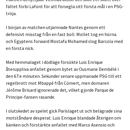
fältet förbi Lafont för att försegla sitt första mål i en PSG-
tröja.
I början av matchen utjämnade Nantes genom ett
defensivt misstag från en fast boll. Mollet tog en hörna
och Egyptens forward Mostafa Mohamed slog Barcola med
en första nick.
Med hemmalaget i dödläge försökte Luis Enrique
återuppliva anfallet genom bytet av Ousmane Dembélé i
den 67:e minuten. Sekunder senare uppmanade PSG till ett
regelbrott mot Mbappé från Cömert, men domaren
Jérôme Brisard ignorerade det, vilket gjorde Parque de
Principe-fansen rasande.
I slutskedet av spelet gick Parislaget ut och belägrade sina
motståndare desperat. Luis Enrique blandade återigen om
bänken och förstärkte anfallet med Marco Asensio och