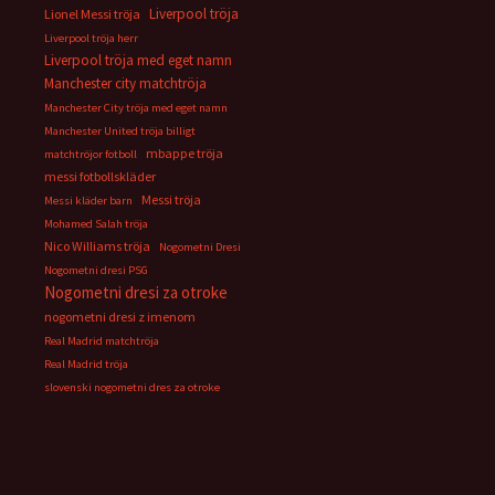
Liverpool tröja
Lionel Messi tröja
Liverpool tröja herr
Liverpool tröja med eget namn
Manchester city matchtröja
Manchester City tröja med eget namn
Manchester United tröja billigt
mbappe tröja
matchtröjor fotboll
messi fotbollskläder
Messi tröja
Messi kläder barn
Mohamed Salah tröja
Nico Williams tröja
Nogometni Dresi
Nogometni dresi PSG
Nogometni dresi za otroke
nogometni dresi z imenom
Real Madrid matchtröja
Real Madrid tröja
slovenski nogometni dres za otroke