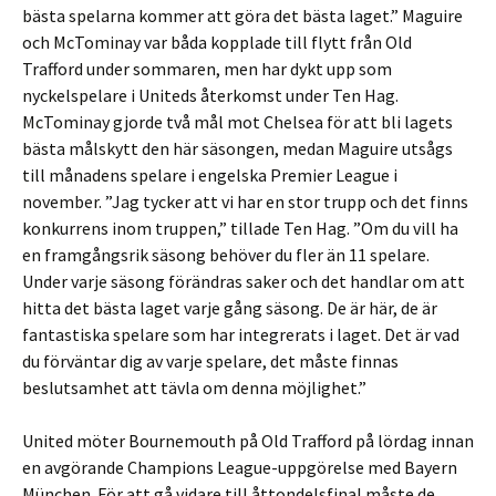
bästa spelarna kommer att göra det bästa laget.” Maguire
och McTominay var båda kopplade till flytt från Old
Trafford under sommaren, men har dykt upp som
nyckelspelare i Uniteds återkomst under Ten Hag.
McTominay gjorde två mål mot Chelsea för att bli lagets
bästa målskytt den här säsongen, medan Maguire utsågs
till månadens spelare i engelska Premier League i
november. ”Jag tycker att vi har en stor trupp och det finns
konkurrens inom truppen,” tillade Ten Hag. ”Om du vill ha
en framgångsrik säsong behöver du fler än 11 ​​spelare.
Under varje säsong förändras saker och det handlar om att
hitta det bästa laget varje gång säsong. De är här, de är
fantastiska spelare som har integrerats i laget. Det är vad
du förväntar dig av varje spelare, det måste finnas
beslutsamhet att tävla om denna möjlighet.”
United möter Bournemouth på Old Trafford på lördag innan
en avgörande Champions League-uppgörelse med Bayern
München. För att gå vidare till åttondelsfinal måste de