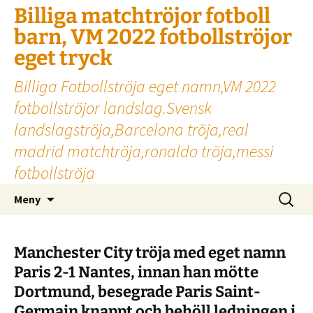
Billiga matchtröjor fotboll
barn, VM 2022 fotbollströjor
eget tryck
Billiga Fotbollströja eget namn,VM 2022
fotbollströjor landslag.Svensk
landslagströja,Barcelona tröja,real
madrid matchtröja,ronaldo tröja,messi
fotbollströja
Hoppa
Sök
Meny
till
efter:
innehåll
Manchester City tröja med eget namn
Paris 2-1 Nantes, innan han mötte
Dortmund, besegrade Paris Saint-
Germain knappt och behöll ledningen i