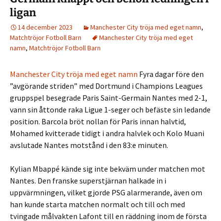
ligan
14 december 2023
Manchester City tröja med eget namn
,
Matchtröjor Fotboll Barn
Manchester City tröja med eget
namn
,
Matchtröjor Fotboll Barn
Manchester City tröja med eget namn
Fyra dagar före den
”avgörande striden” med Dortmund i Champions Leagues
gruppspel besegrade Paris Saint-Germain Nantes med 2-1,
vann sin åttonde raka Ligue 1-seger och befäste sin ledande
position. Barcola bröt nollan för Paris innan halvtid,
Mohamed kvitterade tidigt i andra halvlek och Kolo Muani
avslutade Nantes motstånd i den 83:e minuten.
Kylian Mbappé kände sig inte bekväm under matchen mot
Nantes. Den franske superstjärnan halkade in i
uppvärmningen, vilket gjorde PSG alarmerande, även om
han kunde starta matchen normalt och till och med
tvingade målvakten Lafont till en räddning inom de första