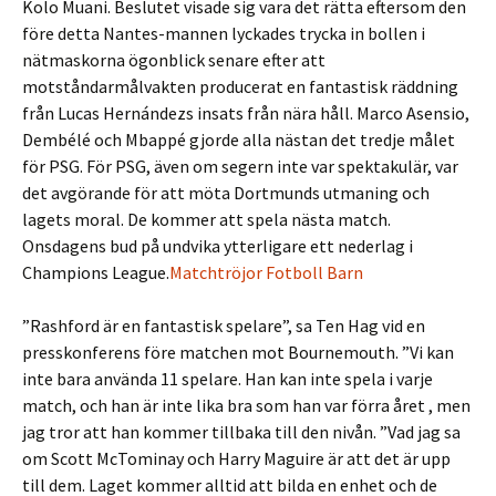
Kolo Muani. Beslutet visade sig vara det rätta eftersom den
före detta Nantes-mannen lyckades trycka in bollen i
nätmaskorna ögonblick senare efter att
motståndarmålvakten producerat en fantastisk räddning
från Lucas Hernándezs insats från nära håll. Marco Asensio,
Dembélé och Mbappé gjorde alla nästan det tredje målet
för PSG. För PSG, även om segern inte var spektakulär, var
det avgörande för att möta Dortmunds utmaning och
lagets moral. De kommer att spela nästa match.
Onsdagens bud på undvika ytterligare ett nederlag i
Champions League.
Matchtröjor Fotboll Barn
”Rashford är en fantastisk spelare”, sa Ten Hag vid en
presskonferens före matchen mot Bournemouth. ”Vi kan
inte bara använda 11 spelare. Han kan inte spela i varje
match, och han är inte lika bra som han var förra året , men
jag tror att han kommer tillbaka till den nivån. ”Vad jag sa
om Scott McTominay och Harry Maguire är att det är upp
till dem. Laget kommer alltid att bilda en enhet och de