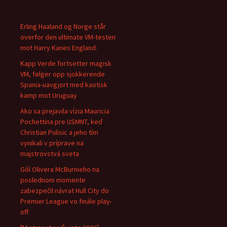
Erling Haaland og Norge står
overfor den ultimate VM-testen
mot Harry Kanes England.
Kapp Verde fortsetter magisk
VM, følger opp sjokkerende
Spania-uavgjort med kaotisk
kamp mot Uruguay
Ako sa prejavila vízia Mauricia
Pochettina pre USMNT, keď
Christian Pulisic a jeho tím
vynikali v príprave na
majstrovstvá sveta
Gól Olivera McBurnieho na
poslednom momente
zabezpečil návrat Hull City do
Premier League vo finále play-
off