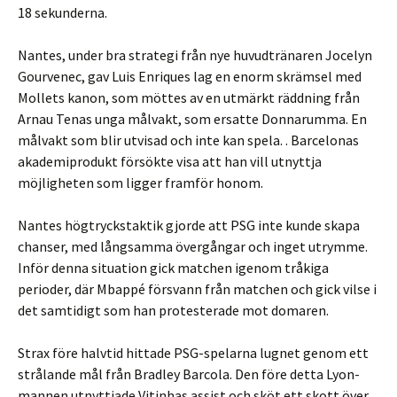
18 sekunderna.
Nantes, under bra strategi från nye huvudtränaren Jocelyn
Gourvenec, gav Luis Enriques lag en enorm skrämsel med
Mollets kanon, som möttes av en utmärkt räddning från
Arnau Tenas unga målvakt, som ersatte Donnarumma. En
målvakt som blir utvisad och inte kan spela. . Barcelonas
akademiprodukt försökte visa att han vill utnyttja
möjligheten som ligger framför honom.
Nantes högtryckstaktik gjorde att PSG inte kunde skapa
chanser, med långsamma övergångar och inget utrymme.
Inför denna situation gick matchen igenom tråkiga
perioder, där Mbappé försvann från matchen och gick vilse i
det samtidigt som han protesterade mot domaren.
Strax före halvtid hittade PSG-spelarna lugnet genom ett
strålande mål från Bradley Barcola. Den före detta Lyon-
mannen utnyttjade Vitinhas assist och sköt ett skott över