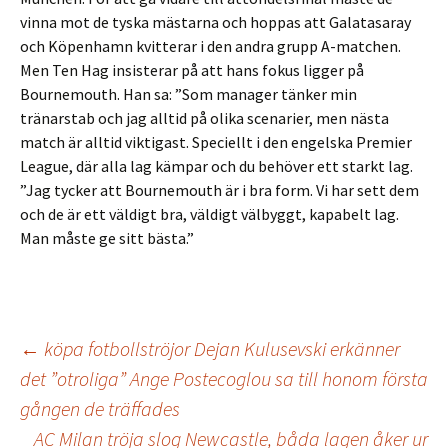
vinna mot de tyska mästarna och hoppas att Galatasaray
och Köpenhamn kvitterar i den andra grupp A-matchen.
Men Ten Hag insisterar på att hans fokus ligger på
Bournemouth. Han sa: ”Som manager tänker min
tränarstab och jag alltid på olika scenarier, men nästa
match är alltid viktigast. Speciellt i den engelska Premier
League, där alla lag kämpar och du behöver ett starkt lag.
”Jag tycker att Bournemouth är i bra form. Vi har sett dem
och de är ett väldigt bra, väldigt välbyggt, kapabelt lag.
Man måste ge sitt bästa.”
Inläggsnavigering
←
köpa fotbollströjor Dejan Kulusevski erkänner
det ”otroliga” Ange Postecoglou sa till honom första
gången de träffades
AC Milan tröja slog Newcastle, båda lagen åker ur