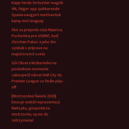
Kapp Verde fortsetter magisk
VM, følger opp sjokkerende
Spania-uavgjort med kaotisk
kamp mot Uruguay
Ako sa prejavila vízia Mauricia
Pochettina pre USMNT, keď
Christian Pulisic a jeho tím
vynikali v príprave na
majstrovstvá sveta
Gól Olivera McBurnieho na
poslednom momente
zabezpečil návrat Hull City do
Premier League vo finále play-
off
[Mistrzostwa Świata 2026]
Emocje wokół reprezentacji
Meksyku, gospodarza
mistrzostw, są nie do
zatrzymania!