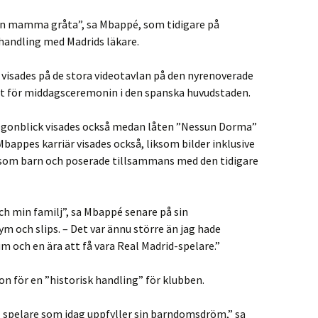
 min mamma gråta”, sa Mbappé, som tidigare på
handling med Madrids läkare.
sades på de stora videotavlan på den nyrenoverade
gt för middagsceremonin i den spanska huvudstaden.
ögonblick visades också medan låten ”Nessun Dorma”
Mbappes karriär visades också, liksom bilder inklusive
som barn och poserade tillsammans med den tidigare
och min familj”, sa Mbappé senare på sin
ym och slips. – Det var ännu större än jag hade
um och en ära att få vara Real Madrid-spelare.”
n för en ”historisk handling” för klubben.
l spelare som idag uppfyller sin barndomsdröm,” sa