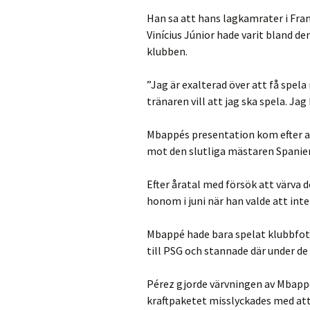
Han sa att hans lagkamrater i Fran
Vinícius Júnior hade varit bland 
klubben.
”Jag är exalterad över att få spel
tränaren vill att jag ska spela. Ja
Mbappés presentation kom efter at
mot den slutliga mästaren Spanien
Efter åratal med försök att värva 
honom i juni när han valde att int
Mbappé hade bara spelat klubbfotb
till PSG och stannade där under de
Pérez gjorde värvningen av Mbappé
kraftpaketet misslyckades med att