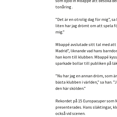
som bjöd in Mbappé att besöka den
tonåring .
”Det är en otrolig dag för mig”, sa
liten har jag drömt om att spela fö
mig.”
Mbappé avslutade sitt tal med at
Madrid”, liknande vad hans barndom
han kom till klubben. Mbappé kyss
sparkade bollar till publiken på lä
”Nu har jag en annan dröm, som är 
bästa klubben i världen,” sa han. ”
den här skölden.”
Rekordet på 15 Europacuper som M
presenterades. Hans släktingar, k
också vid scenen.