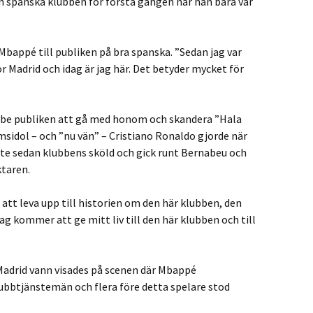
 spanska klubben för första gången när han bara var
 Mbappé till publiken på bra spanska. ”Sedan jag var
r Madrid och idag är jag här. Det betyder mycket för
t be publiken att gå med honom och skandera ”Hala
sidol – och ”nu vän” – Cristiano Ronaldo gjorde när
te sedan klubbens sköld och gick runt Bernabeu och
ktaren.
att leva upp till historien om den här klubben, den
Jag kommer att ge mitt liv till den här klubben och till
adrid vann visades på scenen där Mbappé
lubbtjänstemän och flera före detta spelare stod