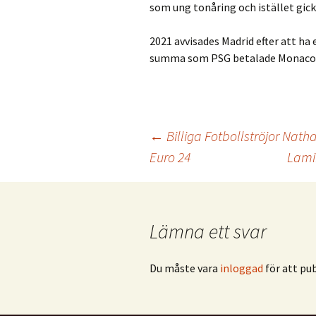
som ung tonåring och istället gi
2021 avvisades Madrid efter att ha
summa som PSG betalade Monaco f
Inläggsnavigering
←
Billiga Fotbollströjor Nath
Euro 24
Lami
Lämna ett svar
Du måste vara
inloggad
för att pu