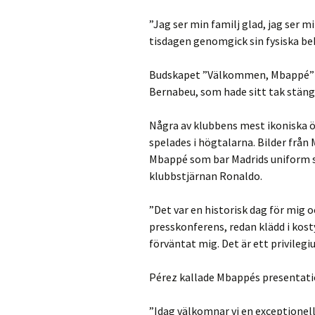
”Jag ser min familj glad, jag ser
tisdagen genomgick sin fysiska be
Budskapet ”Välkommen, Mbappé” vi
Bernabeu, som hade sitt tak stän
Några av klubbens mest ikoniska 
spelades i högtalarna. Bilder från 
Mbappé som bar Madrids uniform 
klubbstjärnan Ronaldo.
”Det var en historisk dag för mig 
presskonferens, redan klädd i kost
förväntat mig. Det är ett privilegi
Pérez kallade Mbappés presentatio
”Idag välkomnar vi en exceptionel