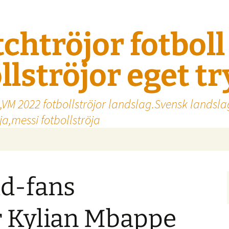
tchtröjor fotbol
llströjor eget t
,VM 2022 fotbollströjor landslag.Svensk landsla
a,messi fotbollströja
id-fans
 Kylian Mbappe