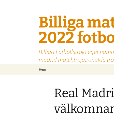
Billiga ma
2022 fotbo
Billiga Fotbollströja eget namn
madrid matchtröja,ronaldo tröj
Hoppa
Hem
till
innehåll
Real Madr
välkomnar