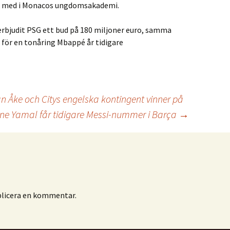
ck med i Monacos ungdomsakademi.
 erbjudit PSG ett bud på 180 miljoner euro, samma
ör en tonåring Mbappé år tidigare
an Åke och Citys engelska kontingent vinner på
ne Yamal får tidigare Messi-nummer i Barça
→
blicera en kommentar.