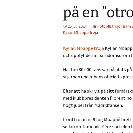
på en ”otro
25 juli 2024
Fotbollströjor Barn B
Kylian Mbappe tröja
Kylian Mbappe tröja
Kylian Mbappé
och uppfyllde sin barndomsdröm f
Nästan 80 000 fans var på plats på
stjärnan under hans officiella pre
Efter att ha skrivit på sitt femå
med klubbpresidenten Florentino P
högt jubel från Madridfansen.
Iförd tröjan nr 9 log Mbappé bret
sedan omfamnade Pérez och den ti