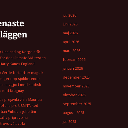
juli 2026
enaste
juni 2026
nläggen
maj 2026
april 2026
mars 2026
ng Haaland og Norge står
for den ultimate VM-testen
februari 2026
Harry Kanes England.
januari 2026
 Verde fortsetter magisk
december 2025
følger opp sjokkerende
ia-uavgjort med kaotisk
november 2025
 mot Uruguay
oktober 2025
sa prejavila vízia Mauricia
september 2025
ettina pre USMNT, keď
tian Pulisic a jeho tím
augusti 2025
kali v príprave na
juli 2025
trovstvá sveta