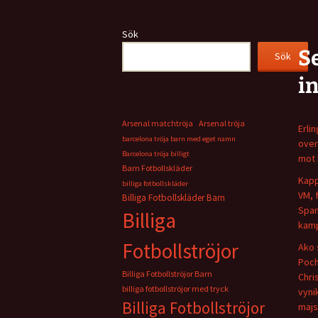
Sök
S
Sök
i
Arsenal matchtröja
Arsenal tröja
Erli
barcelona tröja barn med eget namn
over
Barcelona tröja billigt
mot 
Barn Fotbollskläder
Kapp
billiga fotbollskläder
VM, 
Billiga Fotbollskläder Barn
Span
Billiga
kamp
Fotbollströjor
Ako 
Poch
Billiga Fotbollströjor Barn
Chris
billiga fotbollströjor med tryck
vyni
Billiga Fotbollströjor
majs