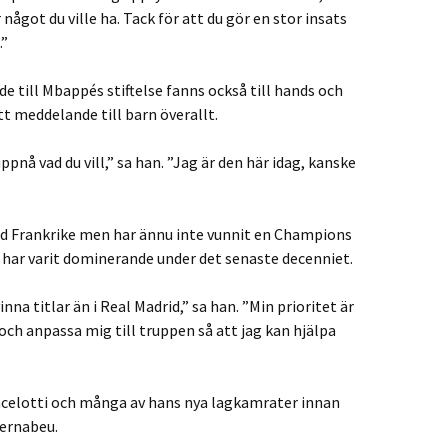
r något du ville ha. Tack för att du gör en stor insats
.”
e till Mbappés stiftelse fanns också till hands och
tt meddelande till barn överallt.
nå vad du vill,” sa han. ”Jag är den här idag, kanske
d Frankrike men har ännu inte vunnit en Champions
 har varit dominerande under det senaste decenniet.
inna titlar än i Real Madrid,” sa han. ”Min prioritet är
och anpassa mig till truppen så att jag kan hjälpa
ncelotti och många av hans nya lagkamrater innan
Bernabeu.