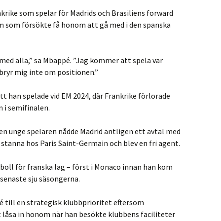
krike som spelar för Madrids och Brasiliens forward
dem som försökte få honom att gå med i den spanska
a med alla,” sa Mbappé. ”Jag kommer att spela var
g bryr mig inte om positionen.”
t han spelade vid EM 2024, där Frankrike förlorade
 i semifinalen.
den unge spelaren nådde Madrid äntligen ett avtal med
e stanna hos Paris Saint-Germain och blev en fri agent.
oll för franska lag – först i Monaco innan han kom
 senaste sju säsongerna.
 till en strategisk klubbprioritet eftersom
 låsa in honom när han besökte klubbens faciliteter