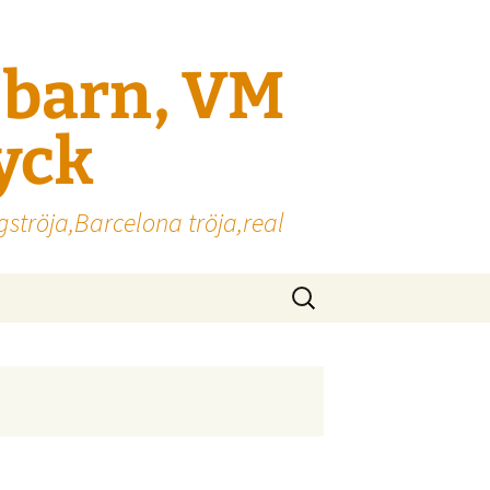
l barn, VM
ryck
gströja,Barcelona tröja,real
Sök
efter: