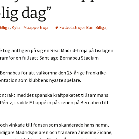
lig dag”
illiga
,
Kylian Mbappe tröja
Fotbollströjor Barn Billiga
,
 tog äntligen på sig en Real Madrid-tröja på tisdagen
ramför en fullsatt Santiago Bernabeu Stadium.
 Bernabeu för att välkomna den 25-årige Frankrike-
sentation som klubbens nyaste spelare.
rskontrakt med det spanska kraftpaketet tillsammans
érez, trädde Mbappé in på scenen på Bernabeu till
t och vinkade till fansen som skanderade hans namn,
digare Madridspelaren och tränaren Zinedine Zidane,