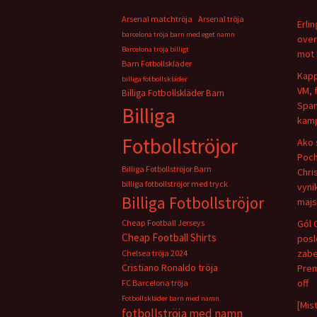
Arsenal matchtröja
Arsenal tröja
Erli
barcelona tröja barn med eget namn
over
Barcelona tröja billigt
mot 
Barn Fotbollskläder
Kapp
billiga fotbollskläder
VM, 
Billiga Fotbollskläder Barn
Span
Billiga
kamp
Fotbollströjor
Ako 
Poch
Billiga Fotbollströjor Barn
Chris
billiga fotbollströjor med tryck
vyni
Billiga Fotbollströjor
majs
Cheap Football Jerseys
Gól 
Cheap Football Shirts
pos
zabe
Chelsea tröja 2024
Cristiano Ronaldo tröja
Prem
off
FC Barcelona tröja
Fotbollskläder barn med namn
[Mis
fotbollströja med namn