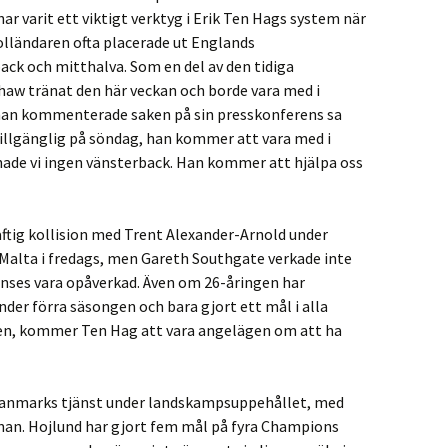
ar varit ett viktigt verktyg i Erik Ten Hags system när
olländaren ofta placerade ut Englands
ack och mitthalva. Som en del av den tidiga
Shaw tränat den här veckan och borde vara med i
han kommenterade saken på sin presskonferens sa
illgänglig på söndag, han kommer att vara med i
ade vi ingen vänsterback. Han kommer att hjälpa oss
raftig kollision med Trent Alexander-Arnold under
lta i fredags, men Gareth Southgate verkade inte
anses vara opåverkad. Även om 26-åringen har
der förra säsongen och bara gjort ett mål i alla
jen, kommer Ten Hag att vara angelägen om att ha
r Danmarks tjänst under landskampsuppehållet, med
an. Hojlund har gjort fem mål på fyra Champions