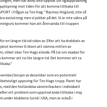
ongen, men har ännu inte öppnat sin ligauppräkning
applöpning mot tiden för att komma tillbaka till
SPORT i frågan sa Ten Hag: ”Rasmus Höglund, inte så
ra avslutning men vi jobbar på det. Vi är inte säkra på
ningsvis kommer han att återvända till truppen
r en längre tid vid sidan av. Efter att ha drabbats av
 tjänst kommer Eriksen att nämna mitten av
 vilket ökar Ten Hags elände. På tal om skadan för
 kommer att ta lite längre tid. Det kommer att ta
lbaka.”
ovember/början av december som en potentiell
lbehövligt uppsving för Ten Hags trupp. Paret har
n, med den holländska vänsterbacken i individuell
, efter ett problem som uppstod ända tillbaka i maj.
m under klubbens turné i USA, men är också i