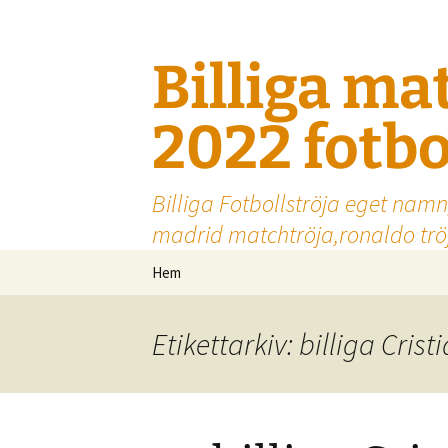
Billiga ma
2022 fotbo
Billiga Fotbollströja eget namn
madrid matchtröja,ronaldo tröj
Hoppa
Hem
till
innehåll
Etikettarkiv: billiga Cris