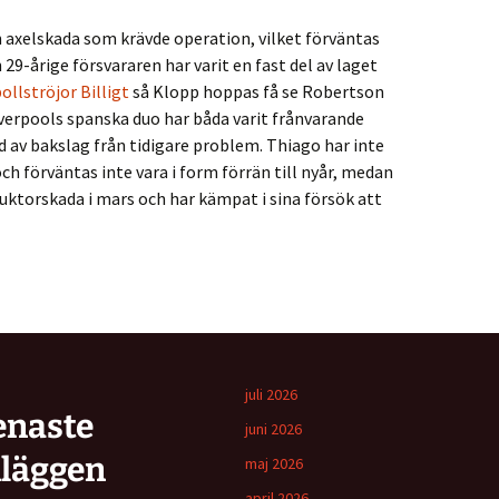
 axelskada som krävde operation, vilket förväntas
 29-årige försvararen har varit en fast del av laget
ollströjor Billigt
så Klopp hoppas få se Robertson
iverpools spanska duo har båda varit frånvarande
jd av bakslag från tidigare problem. Thiago har inte
ch förväntas inte vara i form förrän till nyår, medan
uktorskada i mars och har kämpat i sina försök att
juli 2026
enaste
juni 2026
nläggen
maj 2026
april 2026