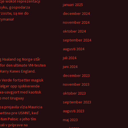
je wokół reprezentacji
januari 2025
yku, gospodarza
rzostw, są nie do
december 2024
zymania!
november 2024
oktober 2024
september 2024
augusti 2024
juli 2024
ng Haaland og Norge står
for den ultimate VM-testen
juni 2024
Harry Kanes England.
december 2023
 Verde fortsetter magisk
november 2023
følger opp sjokkerende
ia-uavgjort med kaotisk
oktober 2023
 mot Uruguay
september 2023
sa prejavila vízia Mauricia
augusti 2023
ettina pre USMNT, keď
tian Pulisic a jeho tím
maj 2023
kali v príprave na