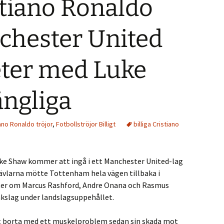
istiano Ronaldo
chester United
ter med Luke
ängliga
iano Ronaldo tröjor
,
Fotbollströjor Billigt
billiga Cristiano
ke Shaw kommer att ingå i ett Manchester United-lag
jävlarna mötte Tottenham hela vägen tillbaka i
heter om Marcus Rashford, Andre Onana och Rasmus
kslag under landslagsuppehållet.
t borta med ett muskelproblem sedan sin skada mot