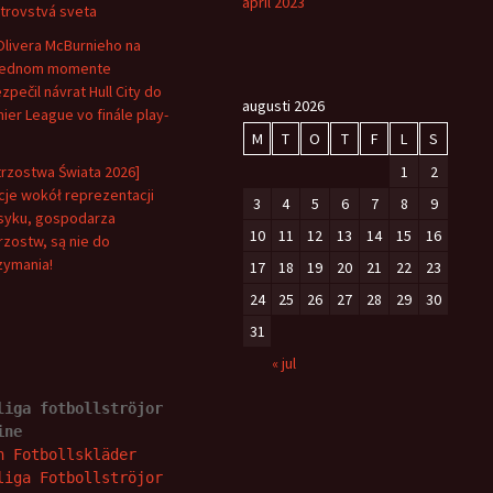
april 2023
trovstvá sveta
Olivera McBurnieho na
lednom momente
zpečil návrat Hull City do
augusti 2026
ier League vo finále play-
M
T
O
T
F
L
S
trzostwa Świata 2026]
1
2
je wokół reprezentacji
3
4
5
6
7
8
9
yku, gospodarza
10
11
12
13
14
15
16
rzostw, są nie do
zymania!
17
18
19
20
21
22
23
24
25
26
27
28
29
30
31
« jul
liga fotbollströjor 
ine
n Fotbollskläder
liga Fotbollströjor