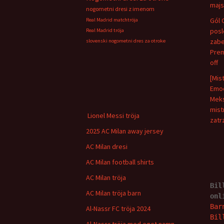
majs
nogometni dresi z imenom
Gól 
Real Madrid matchtröja
pos
Real Madrid tröja
zabe
slovenski nogometni dres za otroke
Prem
off
[Mis
Emoc
Meks
mist
Lionel Messi tröja
zatr
2025 AC Milan away jersey
AC Milan dresi
AC Milan football shirts
AC Milan tröja
Bil
AC Milan tröja barn
onl
Bar
Al-Nassr FC tröja 2024
Bil