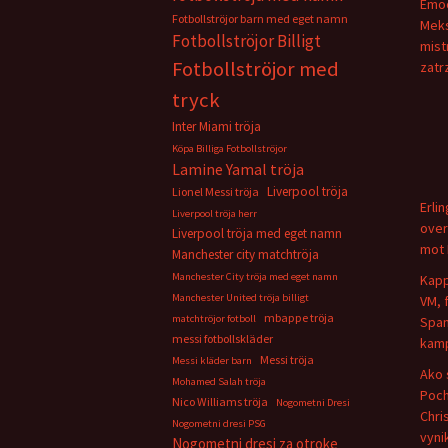
Emoc
Fotbollströjor barn med eget namn
Meks
Fotbollströjor Billigt
mist
Fotbollströjor med
zatr
tryck
Inter Miami tröja
Köpa Billiga Fotbollströjor
Lamine Yamal tröja
Liverpool tröja
Lionel Messi tröja
Erli
Liverpool tröja herr
over
Liverpool tröja med eget namn
mot 
Manchester city matchtröja
Manchester City tröja med eget namn
Kapp
Manchester United tröja billigt
VM, 
mbappe tröja
matchtröjor fotboll
Span
messi fotbollskläder
kamp
Messi tröja
Messi kläder barn
Ako 
Mohamed Salah tröja
Poch
Nico Williams tröja
Nogometni Dresi
Chris
Nogometni dresi PSG
vyni
Nogometni dresi za otroke