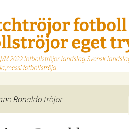
tchtröjor fotbol
llströjor eget t
,VM 2022 fotbollströjor landslag.Svensk landsla
a,messi fotbollströja
tiano Ronaldo tröjor