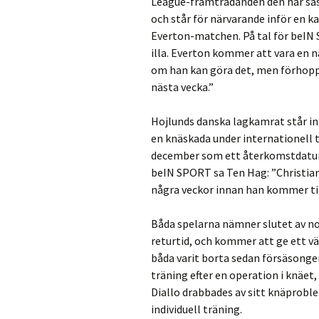
League-framträdanden den här säs
och står för närvarande inför en k
Everton-matchen. På tal för beIN 
illa. Everton kommer att vara en nä
om han kan göra det, men förhopp
nästa vecka.”
Hojlunds danska lagkamrat står infö
en knäskada under internationell
december som ett återkomstdatum,
beIN SPORT sa Ten Hag: ”Christian
några veckor innan han kommer til
Båda spelarna nämner slutet av n
returtid, och kommer att ge ett vä
båda varit borta sedan försäsonge
träning efter en operation i knäet
Diallo drabbades av sitt knäproble
individuell träning.