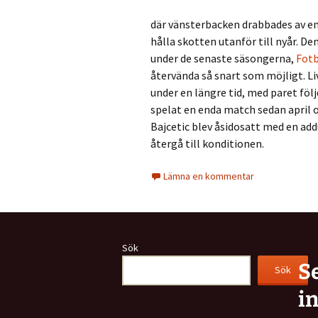
där vänsterbacken drabbades av en
hålla skotten utanför till nyår. Den
under de senaste säsongerna,
Fotb
återvända så snart som möjligt. L
under en längre tid, med paret föl
spelat en enda match sedan april o
Bajcetic blev åsidosatt med en add
återgå till konditionen.
Lämna en kommentar
Sök
S
Sök
i