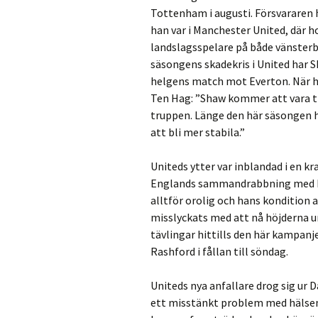
Tottenham i augusti. Försvararen h
han var i Manchester United, där h
landslagsspelare på både vänsterb
säsongens skadekris i United har 
helgens match mot Everton. När 
Ten Hag: ”Shaw kommer att vara t
truppen. Länge den här säsongen h
att bli mer stabila.”
Uniteds ytter var inblandad i en k
Englands sammandrabbning med Ma
alltför orolig och hans kondition 
misslyckats med att nå höjderna un
tävlingar hittills den här kampan
Rashford i fållan till söndag.
Uniteds nya anfallare drog sig u
ett misstänkt problem med hälsen