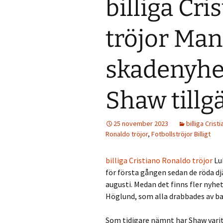
billiga Cr
tröjor Man
skadenyhe
Shaw tillg
25 november 2023
billiga Crist
Ronaldo tröjor
,
Fotbollströjor Billigt
billiga Cristiano Ronaldo tröjor
Lu
för första gången sedan de röda d
augusti. Medan det finns fler ny
Höglund, som alla drabbades av ba
Som tidigare nämnt har Shaw vari