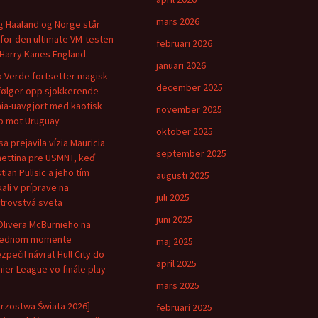
mars 2026
ng Haaland og Norge står
for den ultimate VM-testen
februari 2026
Harry Kanes England.
januari 2026
 Verde fortsetter magisk
december 2025
følger opp sjokkerende
ia-uavgjort med kaotisk
november 2025
 mot Uruguay
oktober 2025
sa prejavila vízia Mauricia
september 2025
ettina pre USMNT, keď
tian Pulisic a jeho tím
augusti 2025
kali v príprave na
juli 2025
trovstvá sveta
juni 2025
Olivera McBurnieho na
lednom momente
maj 2025
zpečil návrat Hull City do
april 2025
ier League vo finále play-
mars 2025
trzostwa Świata 2026]
februari 2025