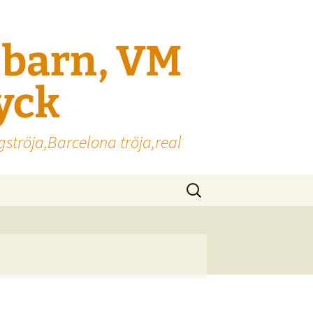
l barn, VM
ryck
gströja,Barcelona tröja,real
Sök
efter: