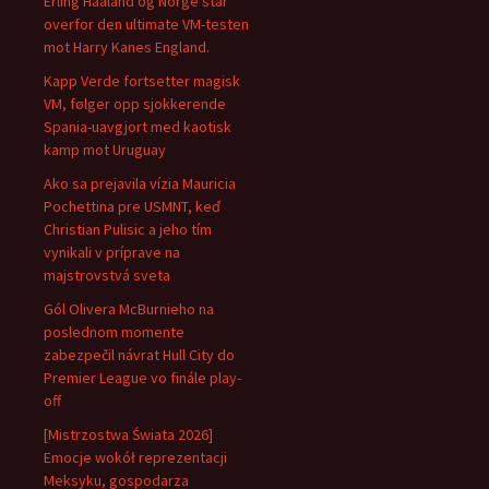
Erling Haaland og Norge står
overfor den ultimate VM-testen
mot Harry Kanes England.
Kapp Verde fortsetter magisk
VM, følger opp sjokkerende
Spania-uavgjort med kaotisk
kamp mot Uruguay
Ako sa prejavila vízia Mauricia
Pochettina pre USMNT, keď
Christian Pulisic a jeho tím
vynikali v príprave na
majstrovstvá sveta
Gól Olivera McBurnieho na
poslednom momente
zabezpečil návrat Hull City do
Premier League vo finále play-
off
[Mistrzostwa Świata 2026]
Emocje wokół reprezentacji
Meksyku, gospodarza