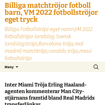
Billiga matchtröjor fotboll
barn, VM 2022 fotbollströjor
eget tryck
Billiga Fotbollströja eget namn,VM 2022
fotbollströjor landslag.Svensk
landslagströja,Barcelona tröja,real
madrid matchtröja,ronaldo tröja,messi
fotbollströja
Hoppa
Sök
Meny
till
efter:
innehåll
Inter Miami Tröja Erling Haaland-
agenten kommenterar Man City-
stjärnans framtid bland Real Madrids
transferlänkar