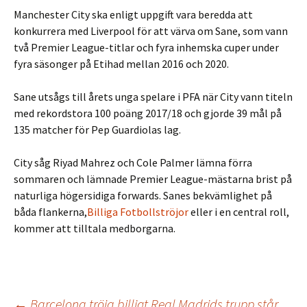
Manchester City ska enligt uppgift vara beredda att
konkurrera med Liverpool för att värva om Sane, som vann
två Premier League-titlar och fyra inhemska cuper under
fyra säsonger på Etihad mellan 2016 och 2020.
Sane utsågs till årets unga spelare i PFA när City vann titeln
med rekordstora 100 poäng 2017/18 och gjorde 39 mål på
135 matcher för Pep Guardiolas lag.
City såg Riyad Mahrez och Cole Palmer lämna förra
sommaren och lämnade Premier League-mästarna brist på
naturliga högersidiga forwards. Sanes bekvämlighet på
båda flankerna,
Billiga Fotbollströjor
eller i en central roll,
kommer att tilltala medborgarna.
←
Barcelona tröja billigt Real Madrids trupp står