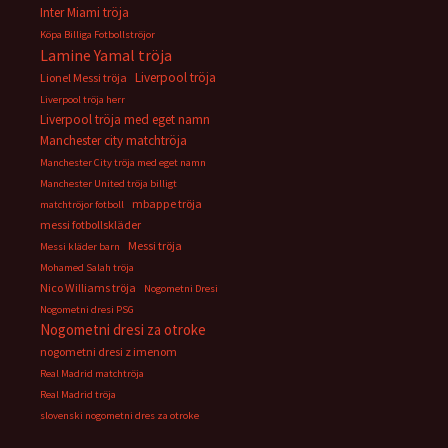
Inter Miami tröja
Köpa Billiga Fotbollströjor
Lamine Yamal tröja
Liverpool tröja
Lionel Messi tröja
Liverpool tröja herr
Liverpool tröja med eget namn
Manchester city matchtröja
Manchester City tröja med eget namn
Manchester United tröja billigt
mbappe tröja
matchtröjor fotboll
messi fotbollskläder
Messi tröja
Messi kläder barn
Mohamed Salah tröja
Nico Williams tröja
Nogometni Dresi
Nogometni dresi PSG
Nogometni dresi za otroke
nogometni dresi z imenom
Real Madrid matchtröja
Real Madrid tröja
slovenski nogometni dres za otroke