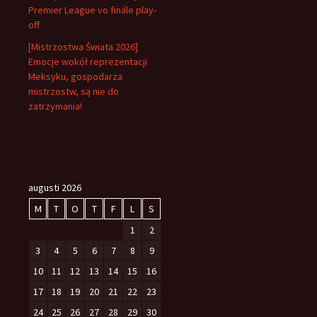
Premier League vo finále play-
off
[Mistrzostwa Świata 2026]
Emocje wokół reprezentacji
Meksyku, gospodarza
mistrzostw, są nie do
zatrzymania!
augusti 2026
M
T
O
T
F
L
S
1
2
3
4
5
6
7
8
9
10
11
12
13
14
15
16
17
18
19
20
21
22
23
24
25
26
27
28
29
30