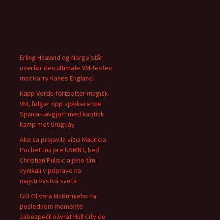
Erling Haaland og Norge står
overfor den ultimate VM-testen
mot Harry Kanes England.
Kapp Verde fortsetter magisk
VM, følger opp sjokkerende
Spania-uavgjort med kaotisk
kamp mot Uruguay
Ako sa prejavila vízia Mauricia
Pochettina pre USMNT, keď
Christian Pulisic a jeho tím
vynikali v príprave na
majstrovstvá sveta
Gól Olivera McBurnieho na
poslednom momente
zabezpečil návrat Hull City do