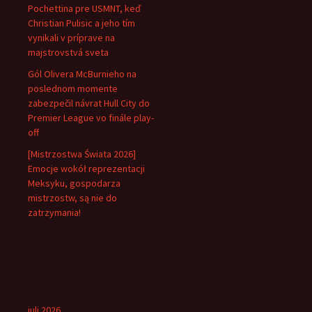
Pochettina pre USMNT, keď
Christian Pulisic a jeho tím
vynikali v príprave na
majstrovstvá sveta
Gól Olivera McBurnieho na
poslednom momente
zabezpečil návrat Hull City do
Premier League vo finále play-
off
[Mistrzostwa Świata 2026]
Emocje wokół reprezentacji
Meksyku, gospodarza
mistrzostw, są nie do
zatrzymania!
juli 2026