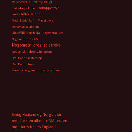
Manchester United tröja billigt
mbappe tröja
matchtröjor fotboll
messi fotbollskläder
Messi tröja
Messi kläder barn
Mohamed Salah tröja
Nico Williams tröja
Nogometni Dresi
Nogometni dresi PSG
Nogometni dresi za otroke
nogometni dresi z imenom
Real Madrid matchtröja
Real Madrid tröja
slovenski nogometni dres za otroke
Erling Haaland og Norge står
overfor den ultimate VM-testen
mot Harry Kanes England.