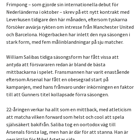
Frimpong – som gjorde sin internationella debut för
Nederländerna i oktober – skrev på ett nytt kontrakt med
Leverkusen tidigare den här månaden, eftersom tyskarna
försöker avvärja rykten om intresse från Manchester United
och Barcelona. Högerbacken har inlett den nya säsongen i
stark form, med fem målinblandningar på sju matcher.
William Salibas tidiga säsongsform har fått vissa att
antyda att försvararen redan är bland de bästa
mittbackarna i spelet. Fransmannen har varit enastående
eftersom Arsenal har fått en obesegrad start på
kampanjen, med hans frånvaro under inkörningen en faktor
till att Gunners titel kollapsade förra säsongen.
22-åringen verkar ha allt som en mittback, med atleticism
att matcha vilken forward som helst och cool att spela
självsäkert bakifrån. Saliba tog en oortodox väg till
Arsenals första lag, men han är där för att stanna. Han är
oersättlig för Mikel Artetas sida.