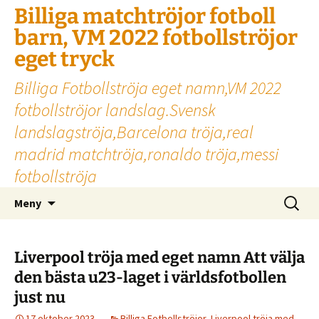
Billiga matchtröjor fotboll
barn, VM 2022 fotbollströjor
eget tryck
Billiga Fotbollströja eget namn,VM 2022
fotbollströjor landslag.Svensk
landslagströja,Barcelona tröja,real
madrid matchtröja,ronaldo tröja,messi
fotbollströja
Hoppa
Sök
Meny
till
efter:
innehåll
Liverpool tröja med eget namn Att välja
den bästa u23-laget i världsfotbollen
just nu
17 oktober 2023
Billiga Fotbollströjor
,
Liverpool tröja med