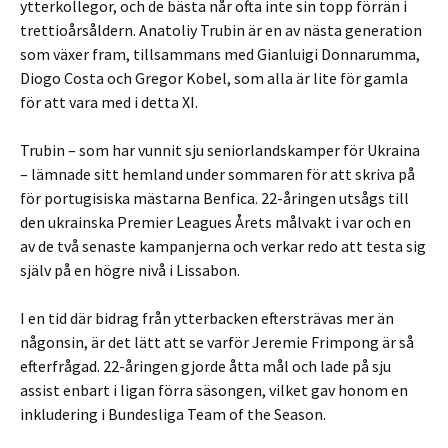
ytterkollegor, och de bästa når ofta inte sin topp förrän i
trettioårsåldern. Anatoliy Trubin är en av nästa generation
som växer fram, tillsammans med Gianluigi Donnarumma,
Diogo Costa och Gregor Kobel, som alla är lite för gamla
för att vara med i detta XI.
Trubin – som har vunnit sju seniorlandskamper för Ukraina
– lämnade sitt hemland under sommaren för att skriva på
för portugisiska mästarna Benfica. 22-åringen utsågs till
den ukrainska Premier Leagues Årets målvakt i var och en
av de två senaste kampanjerna och verkar redo att testa sig
själv på en högre nivå i Lissabon.
I en tid där bidrag från ytterbacken eftersträvas mer än
någonsin, är det lätt att se varför Jeremie Frimpong är så
efterfrågad. 22-åringen gjorde åtta mål och lade på sju
assist enbart i ligan förra säsongen, vilket gav honom en
inkludering i Bundesliga Team of the Season.