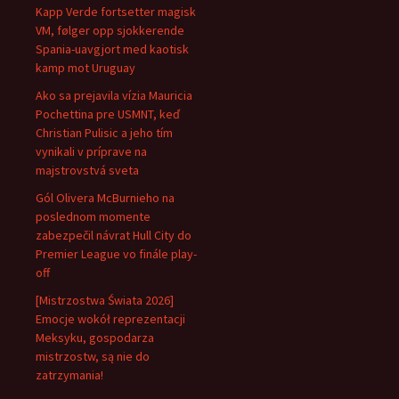
Kapp Verde fortsetter magisk
VM, følger opp sjokkerende
Spania-uavgjort med kaotisk
kamp mot Uruguay
Ako sa prejavila vízia Mauricia
Pochettina pre USMNT, keď
Christian Pulisic a jeho tím
vynikali v príprave na
majstrovstvá sveta
Gól Olivera McBurnieho na
poslednom momente
zabezpečil návrat Hull City do
Premier League vo finále play-
off
[Mistrzostwa Świata 2026]
Emocje wokół reprezentacji
Meksyku, gospodarza
mistrzostw, są nie do
zatrzymania!