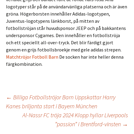
logotyper står på de användarvänliga platserna och är även
gröna. Högerborsten innehåller Adidas-logotypen,
Juventus-logotypens länkborst, på mitten av
fotbollströjan står huvudsponsor JEEP och på bakkantens
undersponsor Cygames. Den innehåller en fotbollströja
och ett speciellt all-over-tryck. Det blir färdigt gjort
genom en grijs fotbollsbroekje med gele adidas strepen.
Matchtröjor Fotboll Barn
De socken har inte heller denna
färgkombination.
Inläggsnavigering
←
Billiga Fotbollströjor Barn Uppskattar Harry
Kanes briljanta start i Bayern München
Al-Nassr FC tröja 2024 Klopp hyllar Liverpools
”passion” i Brentford-vinsten
→