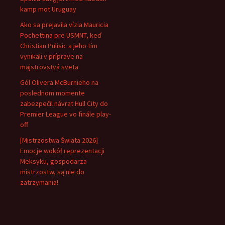
kamp mot Uruguay
Ako sa prejavila vízia Mauricia
Pochettina pre USMNT, keď
Christian Pulisic a jeho tím
vynikali v príprave na
majstrovstvá sveta
Gól Olivera McBurnieho na
poslednom momente
zabezpečil návrat Hull City do
Premier League vo finále play-
off
[Mistrzostwa Świata 2026]
Emocje wokół reprezentacji
Meksyku, gospodarza
mistrzostw, są nie do
zatrzymania!