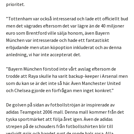
prioritet.
”Tottenham var också intresserad och lade ett officiellt bud
men det vägrades eftersom det var lägre än de 40 miljoner
euro som Brentford ville sälja honom, även Bayern
München var intresserade och hade ett fantastiskt
erbjudande men utan köpoption inkluderat och av denna
anledning, vi har inte accepterat det.
”Bayern München förstod inte vårt avslag eftersom de
trodde att Raya skulle ha varit backup-keeper i Arsenal men
som du kan se är det inte så här. Även Manchester United
och Chelsea gjorde en förfrågan men inget konkret.”
De golven på sidan av fotbollströjan är inspirerade av
adidas Teamgeist 2006 mall. Denna mall kommer från det
tyska sportmärket att följa året igen. Även de adidas
strepen på de schouders från fotbollsshirten blir till
verluidt grijs och bandet runt de ronde hals rosa. Alla