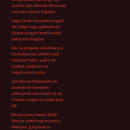
overfor den ultimate VM-testen
mot Harry Kanes England.
Kapp Verde fortsetter magisk
VM, følger opp sjokkerende
Spania-uavgjort med kaotisk
kamp mot Uruguay
Ako sa prejavila vízia Mauricia
Pochettina pre USMNT, keď
Christian Pulisic a jeho tím
vynikali v príprave na
majstrovstvá sveta
Gól Olivera McBurnieho na
poslednom momente
zabezpečil návrat Hull City do
Premier League vo finále play-
off
[Mistrzostwa Świata 2026]
Emocje wokół reprezentacji
Meksyku, gospodarza