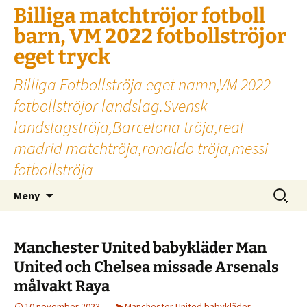
Billiga matchtröjor fotboll
barn, VM 2022 fotbollströjor
eget tryck
Billiga Fotbollströja eget namn,VM 2022
fotbollströjor landslag.Svensk
landslagströja,Barcelona tröja,real
madrid matchtröja,ronaldo tröja,messi
fotbollströja
Hoppa
Sök
Meny
till
efter:
innehåll
Manchester United babykläder Man
United och Chelsea missade Arsenals
målvakt Raya
10 november 2023
Manchester United babykläder
,