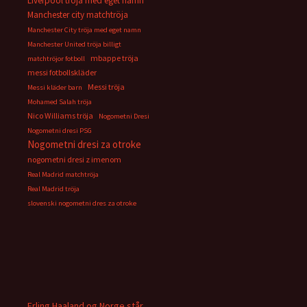
Liverpool tröja med eget namn
Manchester city matchtröja
Manchester City tröja med eget namn
Manchester United tröja billigt
mbappe tröja
matchtröjor fotboll
messi fotbollskläder
Messi tröja
Messi kläder barn
Mohamed Salah tröja
Nico Williams tröja
Nogometni Dresi
Nogometni dresi PSG
Nogometni dresi za otroke
nogometni dresi z imenom
Real Madrid matchtröja
Real Madrid tröja
slovenski nogometni dres za otroke
Erling Haaland og Norge står