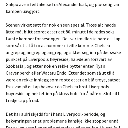
Gakpo av en feiltakelse fra Alexander Isak, og plutselig var
kampen uavgjort.
Scenen virket satt for nok en sen spesial. Tross alt hadde
åtte mål blitt scoret etter det 80. minutt i de rødes seks
første kamper for sesongen. Det var imidlertid bare ett lag
som så ut til å tro at nummer ni ville komme. Chelsea
angrep og angrep og angrep, og siktet seg inn på det svake
punktet på Liverpools høyreside, halvdelen forsvart av
Szobaslai, og etter nok en rekke bytter enten Ryan
Gravenberch eller Wataru Endo. Etter det som så ut til å
være en rekke innlegg som ropte etter en blå trøye, satset
Estevao på et løp bakover da Chelsea brøt Liverpools
høyreside og hektet inn på kloss hold for å påføre Slot sitt
tredje tap på rad.
Det har aldri skjedd før i hans Liverpool-periode, og
bekymringen er at problemene kanskje ikke stopper ennå.
For et lag som ligger på andreplass på tabellen, i hvert fall