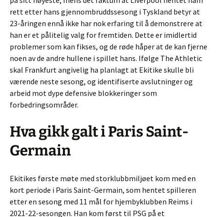
på sitt høyeste, mens det faktum at Liverpool hentet ham
rett etter hans gjennombruddssesong i Tyskland betyr at
23-åringen ennå ikke har nok erfaring til å demonstrere at
han er et pålitelig valg for fremtiden. Dette er imidlertid
problemer som kan fikses, og de røde håper at de kan fjerne
noen av de andre hullene i spillet hans. Ifølge The Athletic
skal Frankfurt angivelig ha planlagt at Ekitike skulle bli
værende neste sesong, og identifiserte avslutninger og
arbeid mot dype defensive blokkeringer som
forbedringsområder.
Hva gikk galt i Paris Saint-
Germain
Ekitikes første møte med storklubbmiljøet kom med en
kort periode i Paris Saint-Germain, som hentet spilleren
etter en sesong med 11 mål for hjembyklubben Reims i
2021-22-sesongen. Han kom først til PSG på et