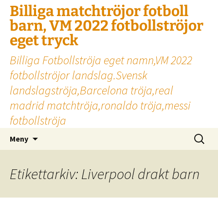
Billiga matchtröjor fotboll
barn, VM 2022 fotbollströjor
eget tryck
Billiga Fotbollströja eget namn,VM 2022
fotbollströjor landslag.Svensk
landslagströja,Barcelona tröja,real
madrid matchtröja,ronaldo tröja,messi
fotbollströja
Hoppa
Sök
Meny
till
efter:
innehåll
Etikettarkiv: Liverpool drakt barn