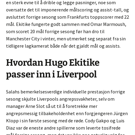
en sterk evne til å drible og legge pasninger, noe som
oversatte det til imponerende målscoring og assist-tall, og
avsluttet forrige sesong som Frankfurts toppscorer med 22
mål. Ekitike fungerte godt sammen med Omar Marmoush,
som scoret 20 mål forrige sesong før han dro til
Manchester City i vinter, men utmerket seg separat fra sin
tidligere lagkamerat både når det gjaldt mål og assists.
Hvordan Hugo Ekitike
passer inn i Liverpool
Salahs bemerkelsesverdige individuelle prestasjon forrige
sesong skjulte Liverpools angrepssvakheter, selv om
manager Arne Slot så ut til å foretrekke mer
angrepsmessig tilbakeholdenhet enn forgjengeren Jürgen
Klopp i sin første sesong med de røde. Cody Gakpo og Luis
Diaz var de eneste andre spillerne som leverte tosifrede