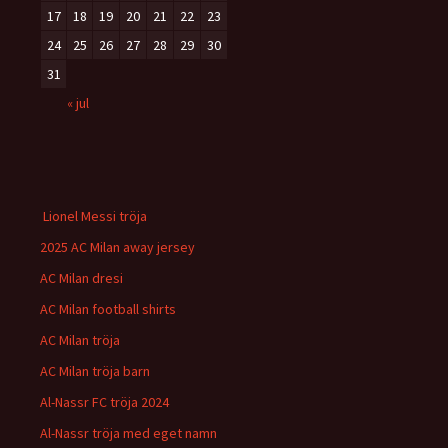
17
18
19
20
21
22
23
24
25
26
27
28
29
30
31
« jul
Lionel Messi tröja
2025 AC Milan away jersey
AC Milan dresi
AC Milan football shirts
AC Milan tröja
AC Milan tröja barn
Al-Nassr FC tröja 2024
Al-Nassr tröja med eget namn