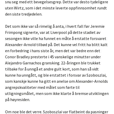
snu seg med ett bevegelsesgrep. Dette var desto tydeligere
uten Wirtz, som i det minste leverte oppfinnsomhet rundt
den siste tredjedelen.
Det som ikke var så rimelig å anta, i hvert fall før Jeremie
Frimpong signerte, var at Liverpool på dette stadiet av
sesongen ikke ville ha funnet en måte å erstatte forsvaret
Alexander-Arnold tilbød på. Det kunne vel fritt ha blitt kalt
en forbedring i hans siste år, men det var bedre enn det
Conor Bradley presterte i 45 vanskelige minutter under
Alejandro Garnachos gransking. 22-åringen ble trukket
tilbake for å unngå et andre gult kort, som han så vidt
kunne ha unngått, og ble erstattet i forsvar av Szoboszlai,
som kanskje kunne ha gitt en anelse om Alexander-Arnolds
angrepskvaliteter med målet som førte til
utligningsmålet, men som ikke klarte å bremse utviklingen
på høyresiden.
Om noe ble det verre. Szoboszlai var flatbeint da pasninger