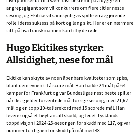
Liverpool ser ut til å være fast bestemt på å bygge en
angrepsgigant som vil konkurrere om flere titler neste
sesong, og Ekitike vil sannsynligvis spille en avgjørende
rolle i deres suksess på kort og lang sikt. Her er en nærmere
titt på hva franskmannen kan tilby de røde.
Hugo Ekitikes styrker:
Allsidighet, nese for mål
Ekitike kan skryte av noen åpenbare kvaliteter som spiss,
blant dem evnen til å score mål. Han hadde 24 mål på 64
kamper for Frankfurt og var Bundesligas nest beste spiller
når det gjelder forventede mål forrige sesong, med 21,62
mål og en topp 10-tallsrekord med 15 scorede mål. Han
leverer også et høyt antall skudd, og ledet Tysklands
toppdivisjon i 2024-25-sesongen for skudd med 117, og var
nummer to i ligaen for skudd på mål med 48.