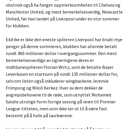
visstnok også ha fanget oppmerksomheten til Chelsea og
Manchester United, og mest bemerkelsesverdig, Newcastle
United, før han landet på Liverpool under en stor sommer
for klubben.
Ekitike er ikke den eneste spilleren Liverpool har brukt mye
penger på denne sommeren, klubben har allerede betalt
rundt 400 millioner dollar i overgangssummer. Den mest
bemerkelsesverdige av signeringene deres er
midtbanespilleren Florian Wirtz, som de betalte Bayer
Leverkusen en startsum på rundt 135 millioner dollar for,
selv om listen også inkluderer wingbackene Jeremie
Frimpong og Miloš Kerkez. Hver av dem dekker de
angrepsbehovene til de røde, som utnyttet Mohamed
Salahs utrolige form forrige sesong på veien til Premier
League-tittelen, men som ikke ser ut til å være fast
bestemt på å hvile på laurbærene.