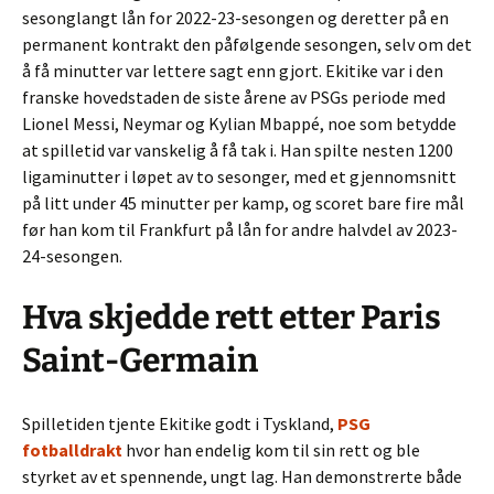
sesonglangt lån for 2022-23-sesongen og deretter på en
permanent kontrakt den påfølgende sesongen, selv om det
å få minutter var lettere sagt enn gjort. Ekitike var i den
franske hovedstaden de siste årene av PSGs periode med
Lionel Messi, Neymar og Kylian Mbappé, noe som betydde
at spilletid var vanskelig å få tak i. Han spilte nesten 1200
ligaminutter i løpet av to sesonger, med et gjennomsnitt
på litt under 45 minutter per kamp, og scoret bare fire mål
før han kom til Frankfurt på lån for andre halvdel av 2023-
24-sesongen.
Hva skjedde rett etter Paris
Saint-Germain
Spilletiden tjente Ekitike godt i Tyskland,
PSG
fotballdrakt
hvor han endelig kom til sin rett og ble
styrket av et spennende, ungt lag. Han demonstrerte både