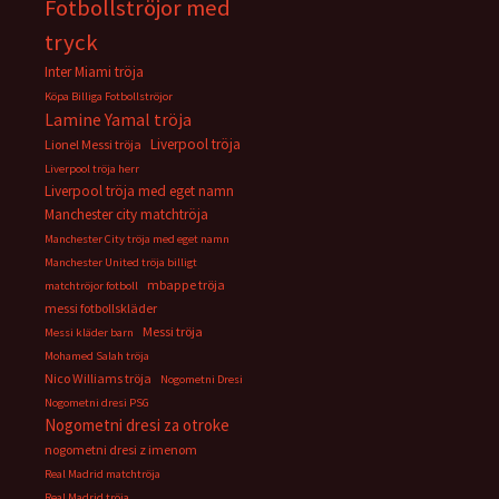
Fotbollströjor med
tryck
Inter Miami tröja
Köpa Billiga Fotbollströjor
Lamine Yamal tröja
Liverpool tröja
Lionel Messi tröja
Liverpool tröja herr
Liverpool tröja med eget namn
Manchester city matchtröja
Manchester City tröja med eget namn
Manchester United tröja billigt
mbappe tröja
matchtröjor fotboll
messi fotbollskläder
Messi tröja
Messi kläder barn
Mohamed Salah tröja
Nico Williams tröja
Nogometni Dresi
Nogometni dresi PSG
Nogometni dresi za otroke
nogometni dresi z imenom
Real Madrid matchtröja
Real Madrid tröja