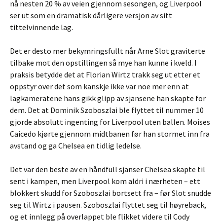
nå nesten 20 % av veien gjennom sesongen, og Liverpool
ser ut som en dramatisk dårligere versjon av sitt
tittelvinnende lag.
Det er desto mer bekymringsfullt når Arne Slot graviterte
tilbake mot den opstillingen så mye han kunne i kveld. I
praksis betydde det at Florian Wirtz trakk seg ut etter et
oppstyr over det som kanskje ikke var noe mer enn at
lagkameratene hans gikk glipp av sjansene han skapte for
dem. Det at Dominik Szoboszlai ble flyttet til nummer 10
gjorde absolutt ingenting for Liverpool uten ballen. Moises
Caicedo kjørte gjennom midtbanen før han stormet inn fra
avstand og ga Chelsea en tidlig ledelse.
Det var den beste av en håndfull sjanser Chelsea skapte til
sent i kampen, men Liverpool kom aldri i nærheten – ett
blokkert skudd for Szoboszlai bortsett fra – før Slot snudde
seg til Wirtz i pausen. Szoboszlai flyttet seg til høyreback,
og et innlegg på overlappet ble flikket videre til Cody