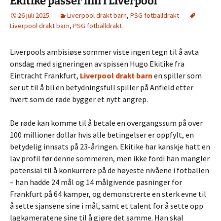
Ekitike passer inn i Liverpool
26 juli 2025
Liverpool drakt barn
,
PSG fotballdrakt
Liverpool drakt barn
,
PSG fotballdrakt
Liverpools ambisiøse sommer viste ingen tegn til å avta
onsdag med signeringen av spissen Hugo Ekitike fra
Eintracht Frankfurt,
Liverpool drakt barn
en spiller som
ser ut til å bli en betydningsfull spiller på Anfield etter
hvert som de røde bygger et nytt angrep.
De røde kan komme til å betale en overgangssum på over
100 millioner dollar hvis alle betingelser er oppfylt, en
betydelig innsats på 23-åringen. Ekitike har kanskje hatt en
lav profil før denne sommeren, men ikke fordi han mangler
potensial til å konkurrere på de høyeste nivåene i fotballen
– han hadde 24 mål og 14 målgivende pasninger for
Frankfurt på 64 kamper, og demonstrerte en sterk evne til
å sette sjansene sine i mål, samt et talent for å sette opp
lagkameratene sine til å gjøre det samme. Han skal