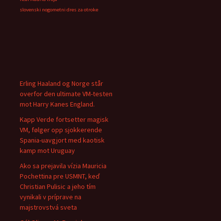
slovenski nogometni dres za otroke
Erling Haaland og Norge står
overfor den ultimate VM-testen
mot Harry Kanes England.
Kapp Verde fortsetter magisk
VM, følger opp sjokkerende
Spania-uavgjort med kaotisk
kamp mot Uruguay
Ako sa prejavila vízia Mauricia
Pochettina pre USMNT, keď
Christian Pulisic a jeho tím
vynikali v príprave na
majstrovstvá sveta