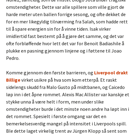
omstendigheter. Dette var alle spillere som ville gjort de
harde meter uten ballen forrige sesong, og ofte dekket de
for en mer likegyldig tilnærming fra Salah, som hadde rett
til å spare energien sin for å vinne tiden. Isak virker
imidlertid fast bestemt på å gjøre det samme, og det var
ofte forbløffende hvor lett det var for Benoit Badiashile å
plukke en pasning gjennom linjene og i føttene til Joao
Pedro.
Komme gjennom den første barrieren, og
Liverpool drakt
Billige
virket usikre på hva som kom etterpå. Et raskt
sidelengs skudd fra Malo Gusto på midtbanen, og Caicedo
løp inn i det åpne rommet. Alexis Mac Allister var kanskje et
stykke unna å være helt i form, men under slike
omstendigheter burde i det minste noen andre ha løpt inn i
det rommet. Spesielt i første omgang var det en
bemerkelsesverdig mangel på intensitet i Liverpools spill.
Ble dette laget virkelig trent av Jürgen Klopp så sent som