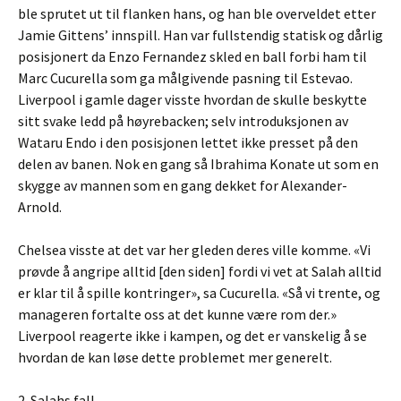
ble sprutet ut til flanken hans, og han ble overveldet etter
Jamie Gittens’ innspill. Han var fullstendig statisk og dårlig
posisjonert da Enzo Fernandez skled en ball forbi ham til
Marc Cucurella som ga målgivende pasning til Estevao.
Liverpool i gamle dager visste hvordan de skulle beskytte
sitt svake ledd på høyrebacken; selv introduksjonen av
Wataru Endo i den posisjonen lettet ikke presset på den
delen av banen. Nok en gang så Ibrahima Konate ut som en
skygge av mannen som en gang dekket for Alexander-
Arnold.
Chelsea visste at det var her gleden deres ville komme. «Vi
prøvde å angripe alltid [den siden] fordi vi vet at Salah alltid
er klar til å spille kontringer», sa Cucurella. «Så vi trente, og
manageren fortalte oss at det kunne være rom der.»
Liverpool reagerte ikke i kampen, og det er vanskelig å se
hvordan de kan løse dette problemet mer generelt.
2. Salahs fall