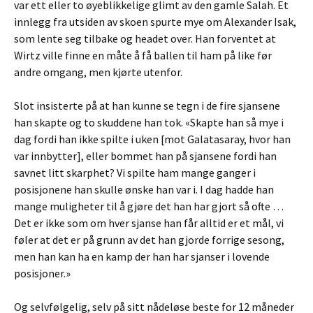
var ett eller to øyeblikkelige glimt av den gamle Salah. Et
innlegg fra utsiden av skoen spurte mye om Alexander Isak,
som lente seg tilbake og headet over. Han forventet at
Wirtz ville finne en måte å få ballen til ham på like før
andre omgang, men kjørte utenfor.
Slot insisterte på at han kunne se tegn i de fire sjansene
han skapte og to skuddene han tok. «Skapte han så mye i
dag fordi han ikke spilte i uken [mot Galatasaray, hvor han
var innbytter], eller bommet han på sjansene fordi han
savnet litt skarphet? Vi spilte ham mange ganger i
posisjonene han skulle ønske han var i. I dag hadde han
mange muligheter til å gjøre det han har gjort så ofte …
Det er ikke som om hver sjanse han får alltid er et mål, vi
føler at det er på grunn av det han gjorde forrige sesong,
men han kan ha en kamp der han har sjanser i lovende
posisjoner.»
Og selvfølgelig, selv på sitt nådeløse beste for 12 måneder