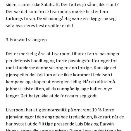
siden, scoret ikke Salah alt. Det føltes jo sånn, ikke sant?
Det var det som førte Liverpools mørke hester fem
furlongs foran. De vil uunngåelig være en skygge av seg
selv, hvis deres beste spiller er det.
3. Forsvar fra angrep
Det er merkelig å se at Liverpool tillater færre pasninger
per defensiv handling og færre pasningsfullføringer for
motstanderne denne sesongen enn forrige. Kanskje det
gjenspeiler det faktum at de ikke kommer i ledelsen i
kampene og slipper ut energien tidlig. Når du alltid må
jobbe til siste liten, vil du uunngåelig jage ballen mye
lenger. Det betyr ikke at de forsvarer seg godt.
Liverpool har et gjennomsnitt på omtrent 10 % færre
gjenvinninger i den angripende tredjedelen, ikke rart når de
har byttet ut de flittige pressende Luis Diaz og Darwin
Nunez, samtidig som de mistet Diogo Jota under tragiske