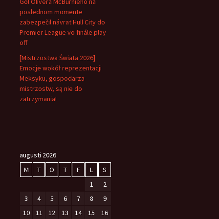
Gól Olivera McBurnieho na
poslednom momente
zabezpečil návrat Hull City do
Premier League vo finále play-
off
[Mistrzostwa Świata 2026]
Emocje wokół reprezentacji
Meksyku, gospodarza
mistrzostw, są nie do
zatrzymania!
augusti 2026
M
T
O
T
F
L
S
1
2
3
4
5
6
7
8
9
10
11
12
13
14
15
16