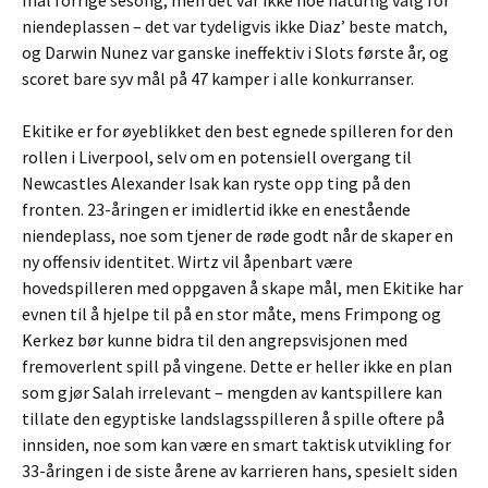
mål forrige sesong, men det var ikke noe naturlig valg for
niendeplassen – det var tydeligvis ikke Diaz’ beste match,
og Darwin Nunez var ganske ineffektiv i Slots første år, og
scoret bare syv mål på 47 kamper i alle konkurranser.
Ekitike er for øyeblikket den best egnede spilleren for den
rollen i Liverpool, selv om en potensiell overgang til
Newcastles Alexander Isak kan ryste opp ting på den
fronten. 23-åringen er imidlertid ikke en enestående
niendeplass, noe som tjener de røde godt når de skaper en
ny offensiv identitet. Wirtz vil åpenbart være
hovedspilleren med oppgaven å skape mål, men Ekitike har
evnen til å hjelpe til på en stor måte, mens Frimpong og
Kerkez bør kunne bidra til den angrepsvisjonen med
fremoverlent spill på vingene. Dette er heller ikke en plan
som gjør Salah irrelevant – mengden av kantspillere kan
tillate den egyptiske landslagsspilleren å spille oftere på
innsiden, noe som kan være en smart taktisk utvikling for
33-åringen i de siste årene av karrieren hans, spesielt siden