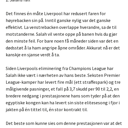
Det finnes én måte Liverpool har redusert faren for
høyrebacken sin på. Inntil ganske nylig var det ganske
effektivt. La venstrebacken overlappe hverandre, sa de til
motstanderne. Salah vil vente oppe på banen hvis du gjør
den minste feil. For bare noen få måneder siden var det en
dødsstøt å la ham angripe åpne områder. Akkurat nå er det
kanskje en sjanse verdt å ta.
Siden Liverpools eliminering fra Champions League har
Salah ikke vært i nærheten av hans beste. Seksten Premier
League-kamper har levert fire mål (ett straffespark) og tre
målgivende pasninger, et fall på 3,7 skudd per 90 til 2,2, en
bredere nedgang i prestasjonene hans som tyder på at den
egyptiske kongen kan ha levert sin siste elitesesong i fjor i
jakten på én tittel til, én stor kontrakt til.
Det beste som kunne sies om denne prestasjonen var at det