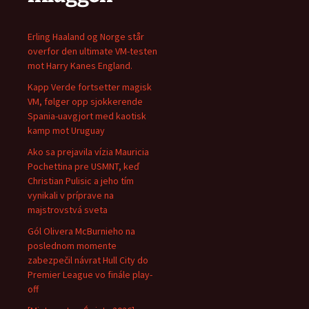
Erling Haaland og Norge står
overfor den ultimate VM-testen
mot Harry Kanes England.
Kapp Verde fortsetter magisk
VM, følger opp sjokkerende
Spania-uavgjort med kaotisk
kamp mot Uruguay
Ako sa prejavila vízia Mauricia
Pochettina pre USMNT, keď
Christian Pulisic a jeho tím
vynikali v príprave na
majstrovstvá sveta
Gól Olivera McBurnieho na
poslednom momente
zabezpečil návrat Hull City do
Premier League vo finále play-
off