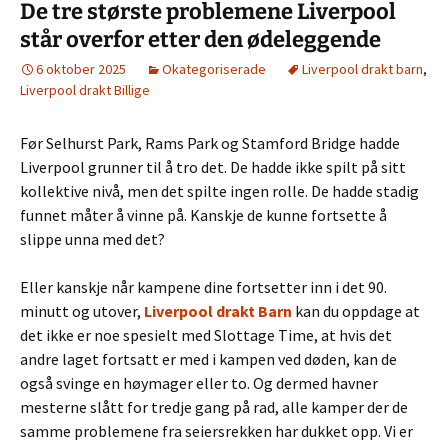
De tre største problemene Liverpool
står overfor etter den ødeleggende
6 oktober 2025
Okategoriserade
Liverpool drakt barn
,
Liverpool drakt Billige
Før Selhurst Park, Rams Park og Stamford Bridge hadde
Liverpool grunner til å tro det. De hadde ikke spilt på sitt
kollektive nivå, men det spilte ingen rolle. De hadde stadig
funnet måter å vinne på. Kanskje de kunne fortsette å
slippe unna med det?
Eller kanskje når kampene dine fortsetter inn i det 90.
minutt og utover,
Liverpool drakt Barn
kan du oppdage at
det ikke er noe spesielt med Slottage Time, at hvis det
andre laget fortsatt er med i kampen ved døden, kan de
også svinge en høymager eller to. Og dermed havner
mesterne slått for tredje gang på rad, alle kamper der de
samme problemene fra seiersrekken har dukket opp. Vi er