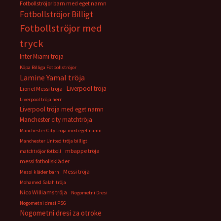
Fotbollströjor barn med eget namn
Fotbollströjor Billigt
Fotbollströjor med
tryck
Inter Miami tröja
Köpa Billiga Fotbollströjor
Lamine Yamal tröja
Liverpool tröja
Lionel Messi tröja
Liverpool tröja herr
Liverpool tröja med eget namn
Manchester city matchtröja
Manchester City tröja med eget namn
Manchester United tröja billigt
mbappe tröja
matchtröjor fotboll
messi fotbollskläder
Messi tröja
Messi kläder barn
Mohamed Salah tröja
Nico Williams tröja
Nogometni Dresi
Nogometni dresi PSG
Nogometni dresi za otroke