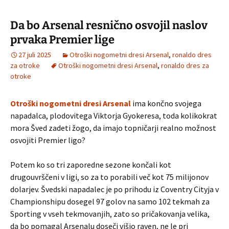
Da bo Arsenal resnično osvojil naslov
prvaka Premier lige
27 juli 2025
Otroški nogometni dresi Arsenal
,
ronaldo dres
za otroke
Otroški nogometni dresi Arsenal
,
ronaldo dres za
otroke
Otroški nogometni dresi Arsenal
ima končno svojega
napadalca, plodovitega Viktorja Gyokeresa, toda kolikokrat
mora Šved zadeti žogo, da imajo topničarji realno možnost
osvojiti Premier ligo?
Potem ko so tri zaporedne sezone končali kot
drugouvrščeni v ligi, so za to porabili več kot 75 milijonov
dolarjev. Švedski napadalec je po prihodu iz Coventry Cityja v
Championshipu dosegel 97 golov na samo 102 tekmah za
Sporting v vseh tekmovanjih, zato so pričakovanja velika,
da bo pomagal Arsenalu doseči višjo raven, ne le pri