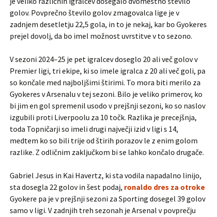
je veliko različnih igralcev dosegalo dvomestno število
golov. Povprečno število golov zmagovalca lige je v
zadnjem desetletju 22,5 gola, in to je nekaj, kar bo Gyokeres
prejel dovolj, da bo imel možnost uvrstitve v to sezono.
V sezoni 2024–25 je pet igralcev doseglo 20 ali več golov v
Premier ligi, tri ekipe, ki so imele igralca z 20 ali več goli, pa
so končale med najboljšimi štirimi. To mora biti merilo za
Gyokeres v Arsenalu v tej sezoni. Bilo je veliko primerov, ko
bi jim en gol spremenil usodo v prejšnji sezoni, ko so naslov
izgubili proti Liverpoolu za 10 točk. Razlika je precejšnja,
toda Topničarji so imeli drugi največji izid v ligi s 14,
medtem ko so bili trije od štirih porazov le z enim golom
razlike. Z odličnim zaključkom bi se lahko končalo drugače.
Gabriel Jesus in Kai Havertz, ki sta vodila napadalno linijo,
sta dosegla 22 golov in šest podaj,
ronaldo dres za otroke
Gyokere pa je v prejšnji sezoni za Sporting dosegel 39 golov
samo v ligi. V zadnjih treh sezonah je Arsenal v povprečju