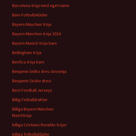
Barcelona tröja med eget namn
Barn Fotbollskläder
Bayern München tröja
Bayern München tröja 2024
Bayern Munich tröja barn
Bellingham tröja
Benfica tröja barn
Benjamin šeško dres slovenija
Benjamin Sesko dresi
Best Football Jerseys
Billig Fotballdrakter
Billiga Bayern München
Matchtröja
billiga Cristiano Ronaldo tröjor
billiga fotbollskläder