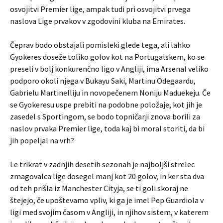
osvojitvi Premier lige, ampak tudi pri osvojitvi prvega
naslova Lige prvakov v zgodovini kluba na Emirates.
Čeprav bodo obstajali pomisleki glede tega, ali lahko
Gyokeres doseže toliko golov kot na Portugalskem, ko se
preseli v bolj konkurenčno ligo v Angliji, ima Arsenal veliko
podporo okoli njega v Bukayu Saki, Martinu Odegaardu,
Gabrielu Martinelliju in novopečenem Noniju Maduekeju. Če
se Gyokeresu uspe prebiti na podobne položaje, kot jih je
zasedel s Sportingom, se bodo topničarji znova borili za
naslov prvaka Premier lige, toda kaj bi moral storiti, da bi
jih popeljal na vrh?
Le trikrat v zadnjih desetih sezonah je najboljši strelec
zmagovalca lige dosegel manj kot 20 golov, in ker sta dva
od teh prišla iz Manchester Cityja, se ti goli skoraj ne
štejejo, če upoštevamo vpliv, ki ga je imel Pep Guardiola v
ligi med svojim časom v Angliji, in njihov sistem, v katerem