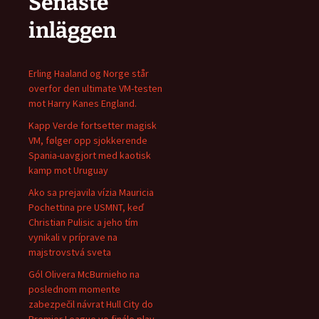
Senaste
inläggen
Erling Haaland og Norge står
overfor den ultimate VM-testen
mot Harry Kanes England.
Kapp Verde fortsetter magisk
VM, følger opp sjokkerende
Spania-uavgjort med kaotisk
kamp mot Uruguay
Ako sa prejavila vízia Mauricia
Pochettina pre USMNT, keď
Christian Pulisic a jeho tím
vynikali v príprave na
majstrovstvá sveta
Gól Olivera McBurnieho na
poslednom momente
zabezpečil návrat Hull City do