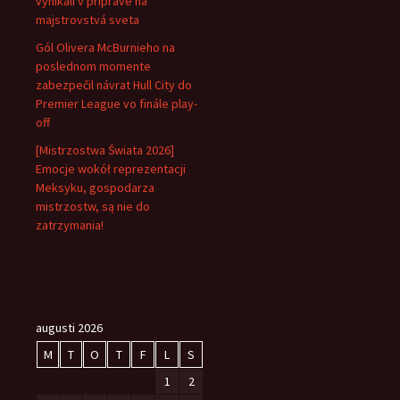
vynikali v príprave na
majstrovstvá sveta
Gól Olivera McBurnieho na
poslednom momente
zabezpečil návrat Hull City do
Premier League vo finále play-
off
[Mistrzostwa Świata 2026]
Emocje wokół reprezentacji
Meksyku, gospodarza
mistrzostw, są nie do
zatrzymania!
augusti 2026
M
T
O
T
F
L
S
1
2