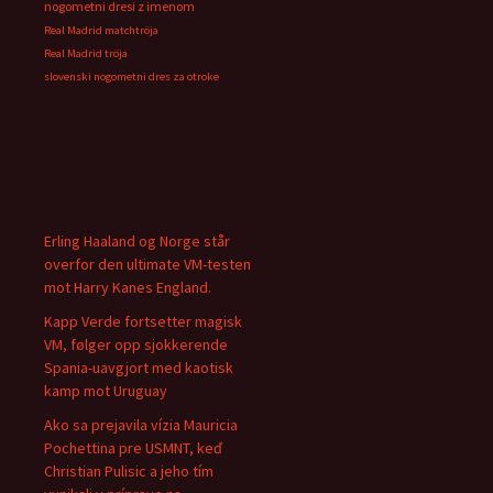
nogometni dresi z imenom
Real Madrid matchtröja
Real Madrid tröja
slovenski nogometni dres za otroke
Erling Haaland og Norge står
overfor den ultimate VM-testen
mot Harry Kanes England.
Kapp Verde fortsetter magisk
VM, følger opp sjokkerende
Spania-uavgjort med kaotisk
kamp mot Uruguay
Ako sa prejavila vízia Mauricia
Pochettina pre USMNT, keď
Christian Pulisic a jeho tím