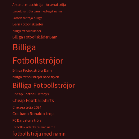
Arsenal matchtröja
Arsenal tröja
barcelona tröja barn med eget namn
Barcelona tröja billigt
Barn Fotbollskläder
billiga fotbollskläder
Billiga Fotbollskläder Barn
Billiga
Fotbollströjor
Billiga Fotbollströjor Barn
billiga fotbollströjor med tryck
Billiga Fotbollströjor
Cheap Football Jerseys
Cheap Football Shirts
Chelsea tröja 2024
Cristiano Ronaldo tröja
FC Barcelona tröja
Fotbollskläder barn med namn
fotbollströja med namn