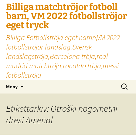
Billiga matchtröjor fotboll
barn, VM 2022 fotbollströjor
eget tryck
Billiga Fotbollströja eget namn,VM 2022
fotbollströjor landslag.Svensk
landslagströja,Barcelona tröja,real
madrid matchtröja,ronaldo tröja,messi
fotbollströja
Hoppa
Sök
Meny
till
efter:
innehåll
Etikettarkiv: Otroški nogometni
dresi Arsenal